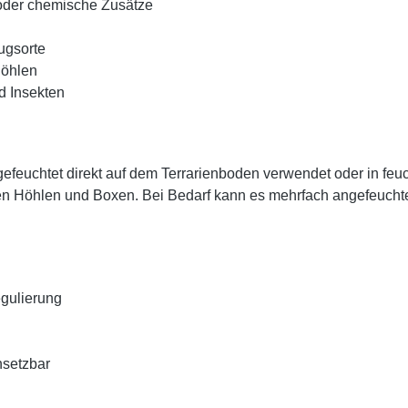
oder chemische Zusätze
ugsorte
Höhlen
d Insekten
efeuchtet direkt auf dem Terrarienboden verwendet oder in feu
ten Höhlen und Boxen. Bei Bedarf kann es mehrfach angefeuchte
egulierung
nsetzbar