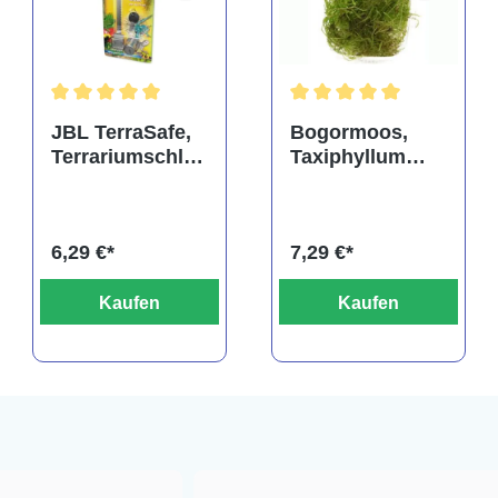
rtung von 5 von 5 Sternen
Durchschnittliche Bewertung von 5 von 5 Sternen
Durchschnittliche Bewertu
JBL TerraSafe,
Bogormoos,
Terrariumschlos
Taxiphyllum
s
barbieri, im
Becher
6,29 €*
7,29 €*
Kaufen
Kaufen