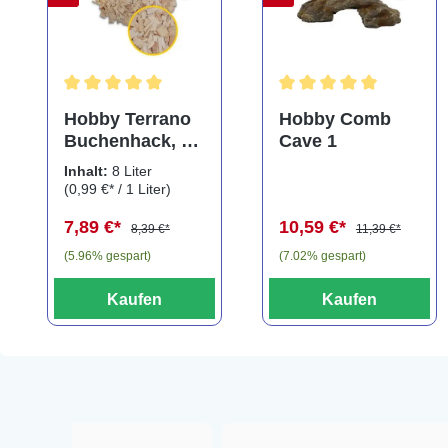
Durchschnittliche Bewertung von 5 von 5 Sternen
Durchschnittliche Bewe
Hobby Terrano
Hobby Comb
Buchenhack, 8
Cave 1
Liter
Inhalt:
8 Liter
(0,99 €* / 1 Liter)
7,89 €*
10,59 €*
8,39 €*
11,39 €*
(5.96% gespart)
(7.02% gespart)
Kaufen
Kaufen