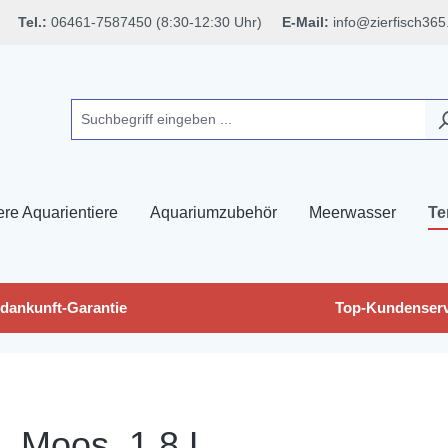
Tel.:
06461-7587450 (8:30-12:30 Uhr)
E-Mail:
info@zierfisch365
ere Aquarientiere
Aquariumzubehör
Meerwasser
Te
dankunft-Garantie
Top-Kundenserv
 Moos, 1,8 L