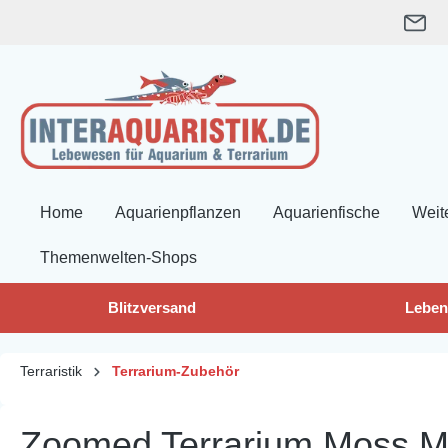
springen
Zur Hauptnavigation springen
Home
Aquarienpflanzen
Aquarienfische
Weit
Themenwelten-Shops
Blitzversand
Leben
Terraristik
Terrarium-Zubehör
Zoomed Terrarium Moss M,