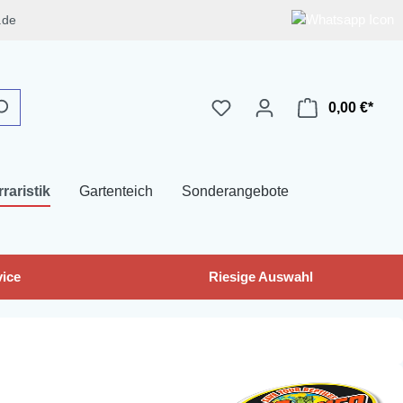
.de
0,00 €*
rraristik
Gartenteich
Sonderangebote
ice
Riesige Auswahl