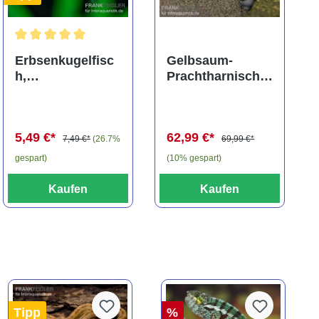
ng von 5 von 5 Sternen
Durchschnittliche Bewertung von 5 von 5 Sternen
Erbsenkugelfisc
Gelbsaum-
h,
Prachtharnischw
Carinotetraodon
els, L81,
travancoricus
Baryancistrus
(Minifisch)
spec., 6-8 cm
5,49 €*
62,99 €*
7,49 €*
(26.7%
69,99 €*
gespart)
(10% gespart)
Kaufen
Kaufen
Tipp
%