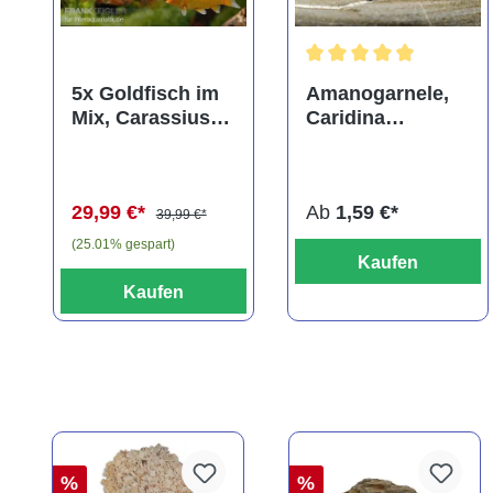
Durchschnittliche Bewer
5x Goldfisch im
Amanogarnele,
Mix, Carassius
Caridina
auratus
multidentata
(Kaltwasser)
29,99 €*
Ab
1,59 €*
39,99 €*
(25.01% gespart)
Kaufen
Kaufen
%
%