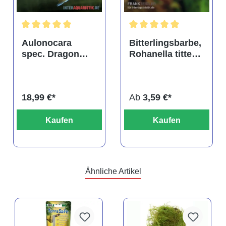
tung von 4.9 von 5 Sternen
Durchschnittliche Bewertung von 5 von 5 Sternen
Durchschnittliche Bewertu
Aulonocara
Bitterlingsbarbe,
spec. Dragon
Rohanella titteya,
Blood albino,
ehem. Puntius
DNZ
titteya
18,99 €*
Ab
3,59 €*
Kaufen
Kaufen
Ähnliche Artikel