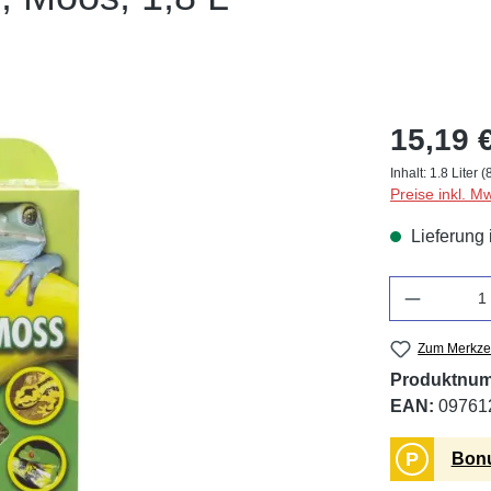
15,19 
Inhalt:
1.8 Liter
(
Preise inkl. M
Lieferung 
Anzahl
Zum Merkzet
Produktnu
EAN:
09761
P
Bonu