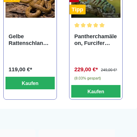
Tipp
ng von 5 von 5 Sternen
Durchschnittliche Bewertung
Gelbe
Pantherchamäle
Rattenschlange,
on, Furcifer
Elaphe obsoleta
pardalis
quadrivittata
119,00 €*
229,00 €*
249,00 €*
(8.03% gespart)
Kaufen
Kaufen