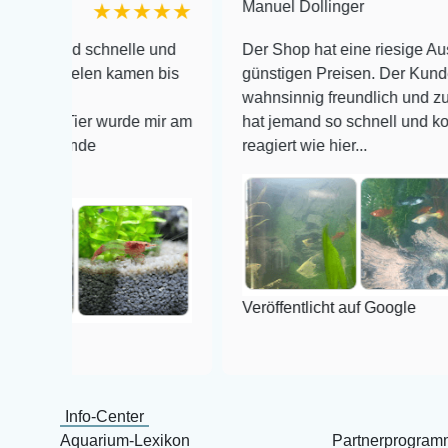
Manuel Dollinger
★★★★★
★
 schnelle und
Der Shop hat eine riesige Auswahl zu s
elen kamen bis
günstigen Preisen. Der Kundendienst is
wahnsinnig freundlich und zuverlässig, 
ier wurde mir am
hat jemand so schnell und kompetent au
de
reagiert wie hier...
Veröffentlicht auf Google
Info-Center
Aquarium-Lexikon
Partnerprogram