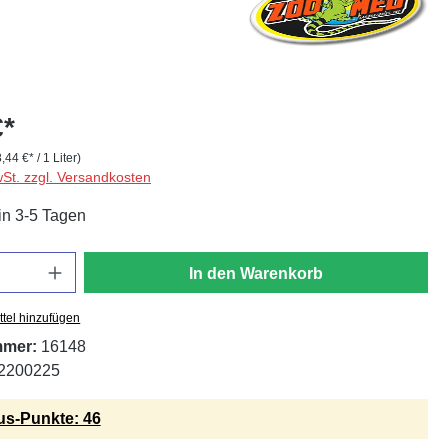
€*
8,44 €* / 1 Liter)
wSt. zzgl. Versandkosten
in 3-5 Tagen
In den Warenkorb
tel hinzufügen
mmer:
16148
2200225
s-Punkte: 46