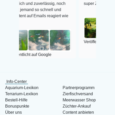
ich und zuverlässig, noch
super Zustand. Gerne wiede
 jemand so schnell und
nt auf Emails reagiert wie
Veröffentlicht auf Google
ntlicht auf Google
Info-Center
Aquarium-Lexikon
Partnerprogramm
Terrarium-Lexikon
Zierfischversand
Bestell-Hilfe
Meerwasser Shop
Bonuspunkte
Züchter-Ankauf
Über uns
Content anbieten