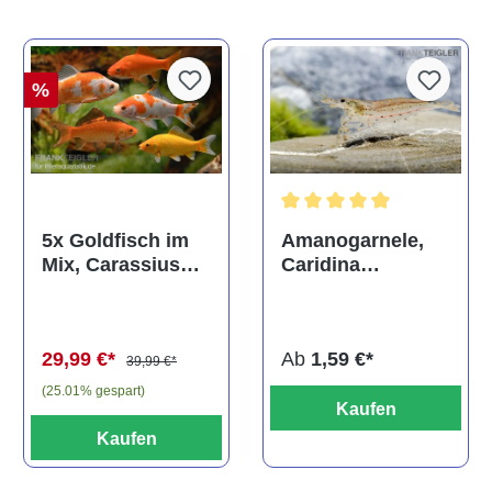
%
Durchschnittliche Bewertun
Amanogarnele,
5x Goldfisch im
Caridina
Mix, Carassius
multidentata
auratus
(Kaltwasser)
Ab
1,59 €*
29,99 €*
39,99 €*
(25.01% gespart)
Kaufen
Kaufen