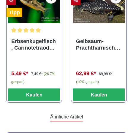
%
%
Tipp
Durchschnittliche Bewertung von 5 von 5 Sternen
Gelbsaum-
Erbsenkugelfisch
Prachtharnischw
, Carinotetraodon
els, L81,
travancoricus
Baryancistrus
(Minifisch)
spec., 6-8 cm
62,99 €*
5,49 €*
69,99 €*
7,49 €*
(26.7%
(10% gespart)
gespart)
Kaufen
Kaufen
Ähnliche Artikel