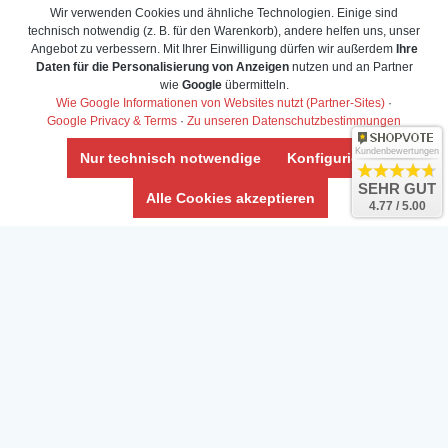
Wir verwenden Cookies und ähnliche Technologien. Einige sind
technisch notwendig (z. B. für den Warenkorb), andere helfen uns, unser
Angebot zu verbessern. Mit Ihrer Einwilligung dürfen wir außerdem
Ihre
Daten für die Personalisierung von Anzeigen
nutzen und an Partner
Daten­schutz­erklärung
wie
Google
übermitteln.
Widerrufs­recht /Widerrufs­formular
Wie Google Informationen von Websites nutzt (Partner-Sites)
·
Google Privacy & Terms
·
Zu unseren Datenschutzbestimmungen
AGB & Info
Impressum
Kundenbewertungen
Nur technisch notwendige
Konfigurieren
Umwelt und Entsorgung
SEHR GUT
Alle Cookies akzeptieren
4.77 / 5.00
Vertrag widerrufen
* Alle Preise inkl. ges. MwSt. zzgl.
Versandkosten
Zierfische, Garnelen, Krebse, Wasserschnecken (Wirbellose),
Aquarienpflanzen & Aquarium-Zubehör preiswert online kaufen.
© Copyright 2024 Interaquaristik.de Shop, Aquarium und
Gartenteich Shop. Alle Rechte vorbehalten.