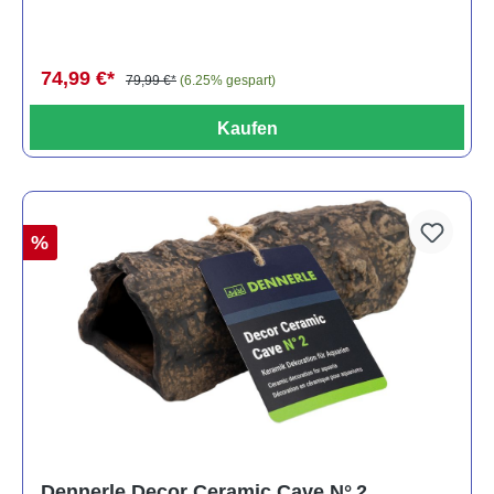
74,99 €*
79,99 €*
(6.25% gespart)
Kaufen
%
Dennerle Decor Ceramic Cave N° 2