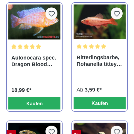
Durchschnittliche Bewertu
Durchschnittliche Bewertung von 5 von 5 Sternen
Bitterlingsbarbe,
Aulonocara spec.
Rohanella titteya,
Dragon Blood
ehem. Puntius
albino, DNZ
titteya
Ab
3,59 €*
18,99 €*
Kaufen
Kaufen