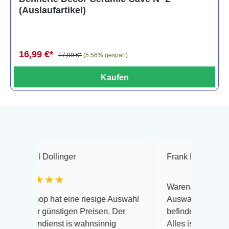
(Auslaufartikel)
16,99 €*
17,99 €*
(5.56% gespart)
Kaufen
 Dollinger
Frank Hackmayer
★
★★★
Warenanlieferung Top und d
p hat eine riesige Auswahl
Auswahl plus gesundheitlic
 günstigen Preisen. Der
befinden der Fische einwand
dienst is wahnsinnig
Alles ist quick lebendig und