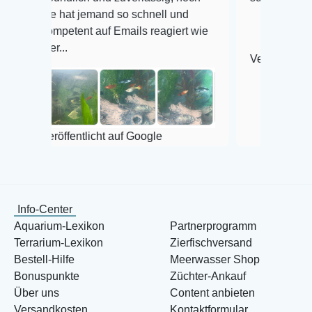
e hat jemand so schnell und
mpetent auf Emails reagiert wie
r...
Veröffentlicht auf Googl
röffentlicht auf Google
Info-Center
Aquarium-Lexikon
Partnerprogramm
Terrarium-Lexikon
Zierfischversand
Bestell-Hilfe
Meerwasser Shop
Bonuspunkte
Züchter-Ankauf
Über uns
Content anbieten
Versandkosten
Kontaktformular