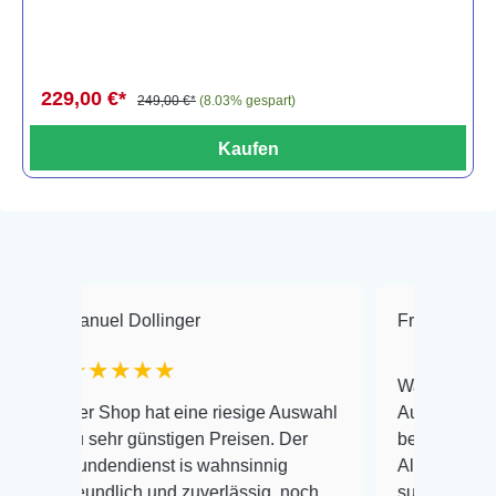
229,00 €*
249,00 €*
(8.03% gespart)
Kaufen
nuel Dollinger
Frank Hackmayer
★★★★
Warenanlieferung Top u
r Shop hat eine riesige Auswahl
Auswahl plus gesundhei
 sehr günstigen Preisen. Der
befinden der Fische ein
ndendienst is wahnsinnig
Alles ist quick lebendig
eundlich und zuverlässig, noch
super Zustand. Gerne w