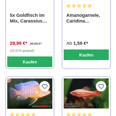
Durchschnittliche Bewertun
Amanogarnele,
5x Goldfisch im
Caridina
Mix, Carassius
multidentata
auratus
(Kaltwasser)
Ab
1,59 €*
29,99 €*
39,99 €*
(25.01% gespart)
Kaufen
Kaufen