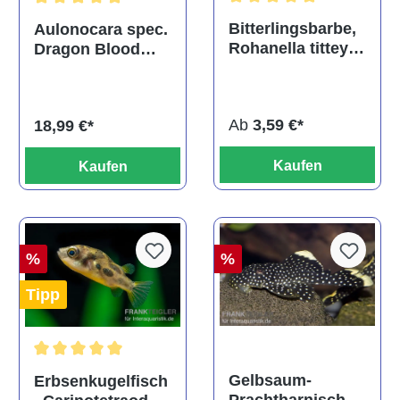
Durchschnittliche Bewertu
Durchschnittliche Bewertung von 5 von 5 Sternen
Bitterlingsbarbe,
Aulonocara spec.
Rohanella titteya,
Dragon Blood
ehem. Puntius
albino, DNZ
titteya
Ab
3,59 €*
18,99 €*
Kaufen
Kaufen
%
%
Tipp
Durchschnittliche Bewertung von 5 von 5 Sternen
Gelbsaum-
Erbsenkugelfisch