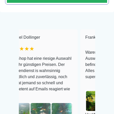
Dollinger
Frank Hackmayer
★
★★★
Warenanlieferung Top und d
p hat eine riesige Auswahl
Auswahl plus gesundheitlic
 günstigen Preisen. Der
befinden der Fische einwandf
ienst is wahnsinnig
Alles ist quick lebendig und 
ich und zuverlässig, noch
super Zustand. Gerne wiede
 jemand so schnell und
nt auf Emails reagiert wie