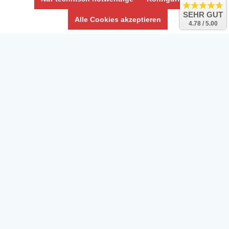
Umwelt und Entsorgung
SEHR GUT
Alle Cookies akzeptieren
4.78 / 5.00
Vertrag widerrufen
* Alle Preise inkl. ges. MwSt. zzgl.
Versandkosten
Zierfische, Garnelen, Krebse, Wasserschnecken (Wirbellose),
Aquarienpflanzen & Aquarium-Zubehör preiswert online kaufen.
© Copyright 2024 Interaquaristik.de Shop, Aquarium und
Gartenteich Shop. Alle Rechte vorbehalten.