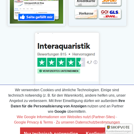
Wir verwenden Cookies und ähnliche Technologien. Einige sind
technisch notwendig (z. B. für den Warenkorb), andere helfen uns, unser
Angebot zu verbessern. Mit Ihrer Einwilligung dürfen wir außerdem
Ihre
Daten für die Personalisierung von Anzeigen
nutzen und an Partner
Daten­schutz­erklärung
wie
Google
übermitteln.
Widerrufs­recht /Widerrufs­formular
Wie Google Informationen von Websites nutzt (Partner-Sites)
·
Google Privacy & Terms
·
Zu unseren Datenschutzbestimmungen
AGB & Info
Impressum
Kundenbewertungen
Nur technisch notwendige
Konfigurieren