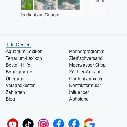
Veröffentlicht auf Google
tlicht auf Google
Info-Center
Aquarium-Lexikon
Partnerprogramm
Terrarium-Lexikon
Zierfischversand
Bestell-Hilfe
Meerwasser Shop
Bonuspunkte
Züchter-Ankauf
Über uns
Content anbieten
Versandkosten
Kontaktformular
Zahlarten
Influencer
Blog
Abholung