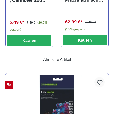
Prachtharnischw
, Carinotetraodon
els, L81,
travancoricus
Baryancistrus
(Minifisch)
spec., 6-8 cm
62,99 €*
5,49 €*
69,99 €*
7,49 €*
(26.7%
(10% gespart)
gespart)
Kaufen
Kaufen
Ähnliche Artikel
%