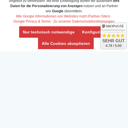
Angebot zu verbessern. Mit Ihrer Einwilligung dürfen wir außerdem
Ihre
Widerrufs­recht /Widerrufs­formular
Daten für die Personalisierung von Anzeigen
nutzen und an Partner
wie
Google
übermitteln.
AGB & Info
Wie Google Informationen von Websites nutzt (Partner-Sites)
·
Impressum
Google Privacy & Terms
·
Zu unseren Datenschutzbestimmungen
Umwelt und Entsorgung
Kundenbewertungen
Nur technisch notwendige
Konfigurieren
Vertrag widerrufen
SEHR GUT
Alle Cookies akzeptieren
4.78 / 5.00
* Alle Preise inkl. ges. MwSt. zzgl.
Versandkosten
Zierfische, Garnelen, Krebse, Wasserschnecken (Wirbellose),
Aquarienpflanzen & Aquarium-Zubehör preiswert online kaufen.
© Copyright 2024 Interaquaristik.de Shop, Aquarium und
Gartenteich Shop. Alle Rechte vorbehalten.