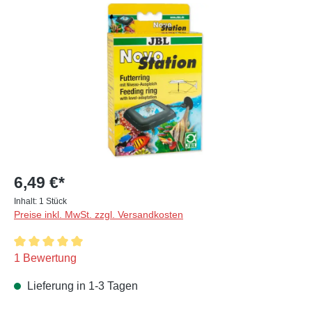
Bildergalerie überspringen
6,49 €*
Inhalt:
1 Stück
Preise inkl. MwSt. zzgl. Versandkosten
Durchschnittliche Bewertung von 5 von 5 Sternen
1 Bewertung
Lieferung in 1-3 Tagen