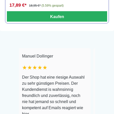
17,89 €*
18,95 €*
(5.59% gespart)
Kaufen
Manuel Dollinger
Frank Hackmayer
★★★★★
Warenanlieferung
Der Shop hat eine riesige Auswahl
Auswahl plus ges
zu sehr günstigen Preisen. Der
befinden der Fisc
Kundendienst is wahnsinnig
Alles ist quick le
freundlich und zuverlässig, noch
super Zustand. Ge
nie hat jemand so schnell und
kompetent auf Emails reagiert wie
hier...