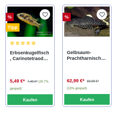
%
%
Tipp
Durchschnittliche Bewertung von 5 von 5 Sternen
Gelbsaum-
Erbsenkugelfisch
Prachtharnischw
, Carinotetraodon
els, L81,
travancoricus
Baryancistrus
(Minifisch)
spec., 6-8 cm
62,99 €*
5,49 €*
69,99 €*
7,49 €*
(26.7%
(10% gespart)
gespart)
Kaufen
Kaufen