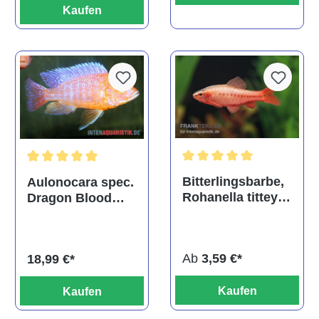
Kaufen
Durchschnittliche Bewertu
Durchschnittliche Bewertung von 5 von 5 Sternen
Bitterlingsbarbe,
Aulonocara spec.
Rohanella titteya,
Dragon Blood
ehem. Puntius
albino, DNZ
titteya
Ab
3,59 €*
18,99 €*
Kaufen
Kaufen