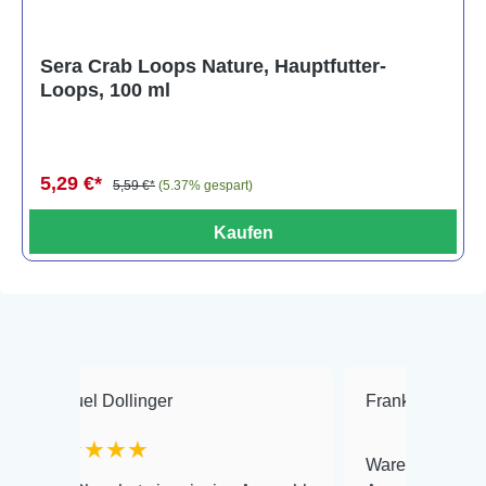
Sera Crab Loops Nature, Hauptfutter-
Loops, 100 ml
5,29 €*
5,59 €*
(5.37% gespart)
Kaufen
 Dollinger
Frank Hackmayer
★
★★★
Warenanlieferung Top und d