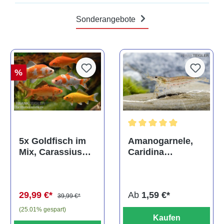
Sonderangebote
%
Durchschnittliche Bewertun
Amanogarnele,
5x Goldfisch im
Caridina
Mix, Carassius
multidentata
auratus
(Kaltwasser)
Ab
1,59 €*
29,99 €*
39,99 €*
(25.01% gespart)
Kaufen