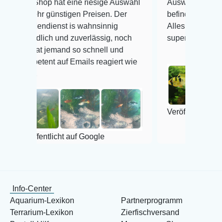
p hat eine riesige Auswahl
Auswahl plus gesundheitlic
 günstigen Preisen. Der
befinden der Fische einwand
dienst is wahnsinnig
Alles ist quick lebendig und
ich und zuverlässig, noch
super Zustand. Gerne wiede
 jemand so schnell und
nt auf Emails reagiert wie
Veröffentlicht auf Google
ntlicht auf Google
Info-Center
Aquarium-Lexikon
Partnerprogramm
Terrarium-Lexikon
Zierfischversand