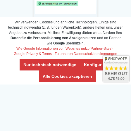
Wir verwenden Cookies und ähnliche Technologien. Einige sind
technisch notwendig (z. B. für den Warenkorb), andere helfen uns, unser
Angebot zu verbessern. Mit Ihrer Einwilligung dürfen wir außerdem
Ihre
Daten für die Personalisierung von Anzeigen
nutzen und an Partner
Daten­schutz­erklärung
wie
Google
übermitteln.
Widerrufs­recht /Widerrufs­formular
Wie Google Informationen von Websites nutzt (Partner-Sites)
·
Google Privacy & Terms
·
Zu unseren Datenschutzbestimmungen
AGB & Info
Impressum
Kundenbewertungen
Nur technisch notwendige
Konfigurieren
Umwelt und Entsorgung
SEHR GUT
Alle Cookies akzeptieren
4.78 / 5.00
Vertrag widerrufen
* Alle Preise inkl. ges. MwSt. zzgl.
Versandkosten
Zierfische, Garnelen, Krebse, Wasserschnecken (Wirbellose),
Aquarienpflanzen & Aquarium-Zubehör preiswert online kaufen.
© Copyright 2024 Interaquaristik.de Shop, Aquarium und
Gartenteich Shop. Alle Rechte vorbehalten.