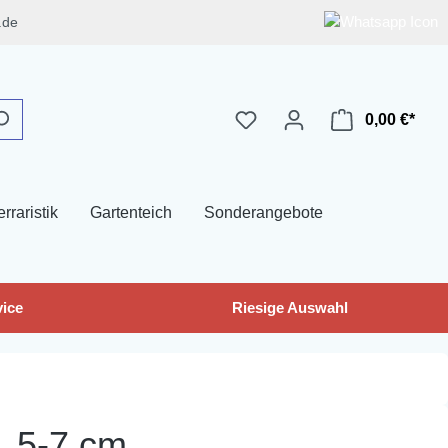
.de
0,00 €*
erraristik
Gartenteich
Sonderangebote
ice
Riesige Auswahl
, 5-7 cm