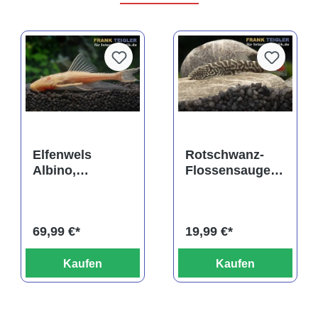
rtung von 5 von 5 Sternen
Elfenwels
Rotschwanz-
Albino,
Flossensauger,
Acanthicus
Gastromyzon
adonis
sahiratus SK02
69,99 €*
19,99 €*
Kaufen
Kaufen