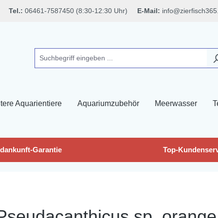
Tel.:
06461-7587450 (8:30-12:30 Uhr)
E-Mail:
info@zierfisch365
tere Aquarientiere
Aquariumzubehör
Meerwasser
T
dankunft-Garantie
Top-Kundenserv
 Pseudacanthicus sp. orange