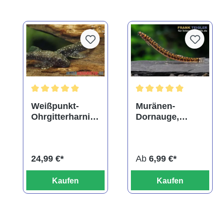
Durchschnittliche Bewertung von 5 von 5 Sternen
Durchschnittliche Bewe
Weißpunkt-
Muränen-
Ohrgitterharnisc
Dornauge,
hwels,
Pangio
Parotocinclus
muraeniformis
haroldoi
24,99 €*
Ab
6,99 €*
Kaufen
Kaufen