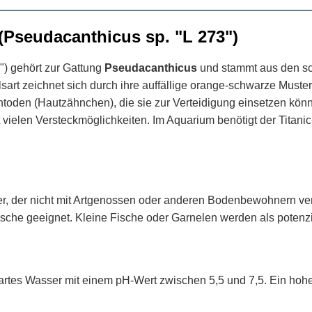
(Pseudacanthicus sp. "L 273")
") gehört zur Gattung
Pseudacanthicus
und stammt aus den sc
sart zeichnet sich durch ihre auffällige orange-schwarze Muste
dontoden (Hautzähnchen), die sie zur Verteidigung einsetzen kö
vielen Versteckmöglichkeiten. Im Aquarium benötigt der Titani
nger, der nicht mit Artgenossen oder anderen Bodenbewohnern ver
ifische geeignet. Kleine Fische oder Garnelen werden als poten
rtes Wasser mit einem pH-Wert zwischen 5,5 und 7,5. Ein hoher 