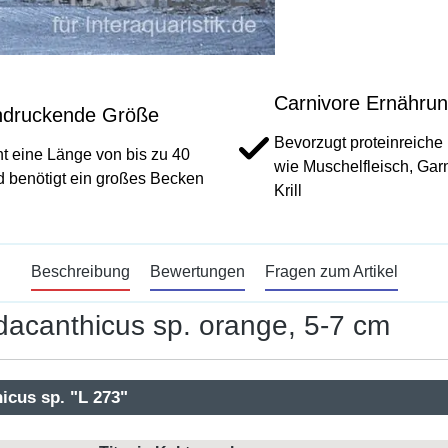
Carnivore Ernähru
ndruckende Größe
Bevorzugt proteinreich
ht eine Länge von bis zu 40
wie Muschelfleisch, Gar
 benötigt ein großes Becken
Krill
Beschreibung
Bewertungen
Fragen zum Artikel
dacanthicus sp. orange, 5-7 cm
icus sp. "L 273"