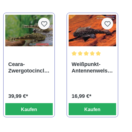
Durchschnittliche Bewertung
Ceara-
Weißpunkt-
Zwergotocinclu
Antennenwels,
s, Parotocinclus
L181, Ancistrus
cearensis
sp.
39,99 €*
16,99 €*
Kaufen
Kaufen