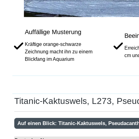
Auffällige Musterung
Beei
Kräftige orange-schwarze
Erreic
Zeichnung macht ihn zu einem
cm und
Blickfang im Aquarium
Titanic-Kaktuswels, L273, Pseu
Auf einen Blick: Titanic-Kaktuswels, Pseudacanth