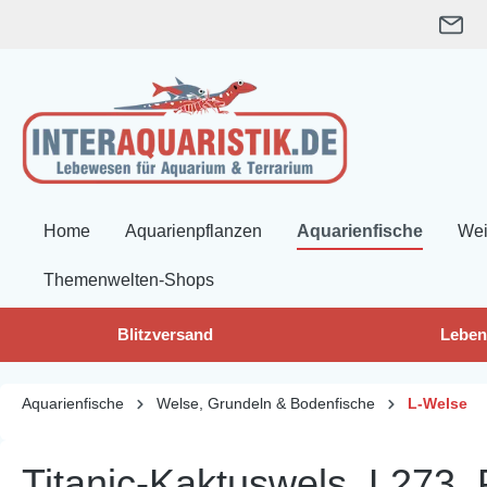
springen
Zur Hauptnavigation springen
Home
Aquarienpflanzen
Aquarienfische
Wei
Themenwelten-Shops
Blitzversand
Leben
Aquarienfische
Welse, Grundeln & Bodenfische
L-Welse
Titanic-Kaktuswels, L273,