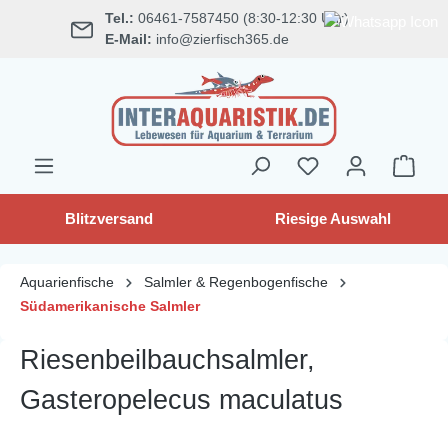
Tel.:
06461-7587450 (8:30-12:30 Uhr)
alt springen
E-Mail:
info@zierfisch365.de
Blitzversand
Riesige Auswahl
Aquarienfische
Salmler & Regenbogenfische
Südamerikanische Salmler
Riesenbeilbauchsalmler,
Gasteropelecus maculatus