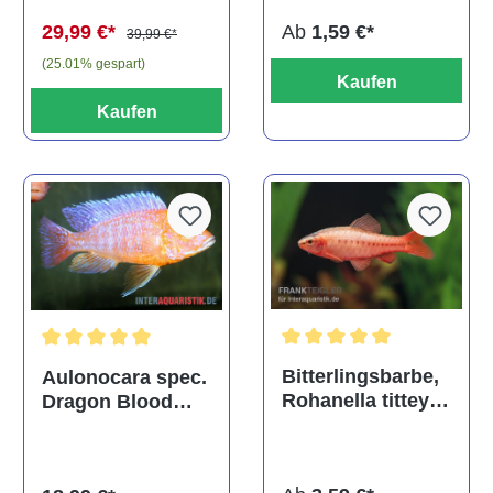
Ab
1,59 €*
29,99 €*
39,99 €*
(25.01% gespart)
Kaufen
Kaufen
Durchschnittliche Bewertu
Durchschnittliche Bewertung von 5 von 5 Sternen
Bitterlingsbarbe,
Aulonocara spec.
Rohanella titteya,
Dragon Blood
ehem. Puntius
albino, DNZ
titteya