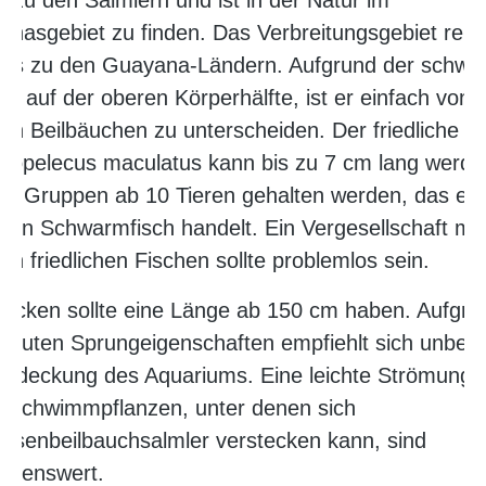
t zu den Salmlern und ist in der Natur im
nasgebiet zu finden. Das Verbreitungsgebiet reic
bis zu den Guayana-Ländern. Aufgrund der schwa
en auf der oberen Körperhälfte, ist er einfach von
en Beilbäuchen zu unterscheiden. Der friedliche
ropelecus maculatus kann bis zu 7 cm lang werd
e in Gruppen ab 10 Tieren gehalten werden, das es 
nen Schwarmfisch handelt. Ein Vergesellschaft mit
en friedlichen Fischen sollte problemlos sein.
ecken sollte eine Länge ab 150 cm haben. Aufgru
r guten Sprungeigenschaften empfiehlt sich unbedi
Abdeckung des Aquariums. Eine leichte Strömung 
e Schwimmpflanzen, unter denen sich
iesenbeilbauchsalmler verstecken kann, sind
hlenswert.