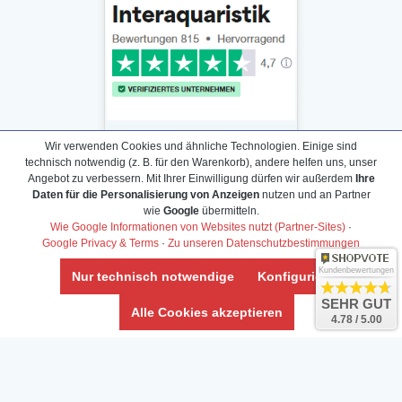
Wir verwenden Cookies und ähnliche Technologien. Einige sind
technisch notwendig (z. B. für den Warenkorb), andere helfen uns, unser
Angebot zu verbessern. Mit Ihrer Einwilligung dürfen wir außerdem
Ihre
Daten für die Personalisierung von Anzeigen
nutzen und an Partner
Daten­schutz­erklärung
wie
Google
übermitteln.
Widerrufs­recht /Widerrufs­formular
Wie Google Informationen von Websites nutzt (Partner-Sites)
·
Google Privacy & Terms
·
Zu unseren Datenschutzbestimmungen
AGB & Info
Impressum
Kundenbewertungen
Nur technisch notwendige
Konfigurieren
Umwelt und Entsorgung
SEHR GUT
Alle Cookies akzeptieren
4.78 / 5.00
Vertrag widerrufen
* Alle Preise inkl. ges. MwSt. zzgl.
Versandkosten
Zierfische, Garnelen, Krebse, Wasserschnecken (Wirbellose),