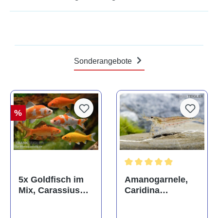
Sonderangebote
%
Durchschnittliche Bewertun
Amanogarnele,
5x Goldfisch im
Caridina
Mix, Carassius
multidentata
auratus
(Kaltwasser)