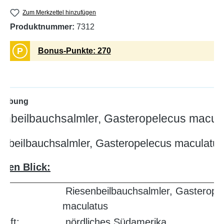
Zum Merkzettel hinzufügen
Produktnummer:
7312
P
Bonus-Punkte: 270
reibung
enbeilbauchsalmler, Gasteropelecus macul
enbeilbauchsalmler, Gasteropelecus maculatus
inen Blick:
Riesenbeilbauchsalmler, Gasterope
e:
maculatus
nft:
nördliches Südamerika