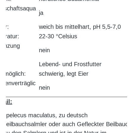
llschaftsaqua
ja
er:
weich bis mittelhart, pH 5,5-7,0
eratur:
22-30 °Celsius
lanzung
nein
ig:
r:
Lebend- und Frostfutter
 möglich:
schwierig, legt Eier
lenverträglic
nein
tail:
ropelecus maculatus, zu deutsch
nbeilbauchsalmler oder auch Gefleckter Beilbauchf