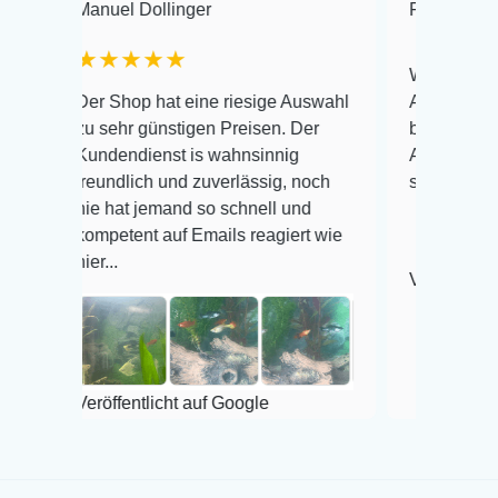
el Dollinger
Frank Hackmayer
★★★★
Warenanlieferung Top und
Shop hat eine riesige Auswahl
Auswahl plus gesundheitl
hr günstigen Preisen. Der
befinden der Fische einwa
endienst is wahnsinnig
Alles ist quick lebendig u
dlich und zuverlässig, noch
super Zustand. Gerne wie
at jemand so schnell und
tent auf Emails reagiert wie
.
Veröffentlicht auf Google
fentlicht auf Google