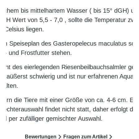
eichem bis mittelhartem Wasser ( bis 15° dGH) un
 pH Wert von 5,5 - 7,0 , sollte die Temperatur zwi
 °Celsius liegen.
em Speiseplan des Gasteropelecus maculatus soll
d- und Frostfutter stehen.
ucht des eierlegenden Riesenbeilbauchsalmler gest
als aüßerst schwierig und ist nur erfahrenen Aquar
halten.
iefern die Tiere mit einer Größe von ca. 4-6 cm. Ei
lechterauswahl findet nicht statt, daher erfolgt der
nd per zufälliger gemischter Auswahl.
Bewertungen
Fragen zum Artikel