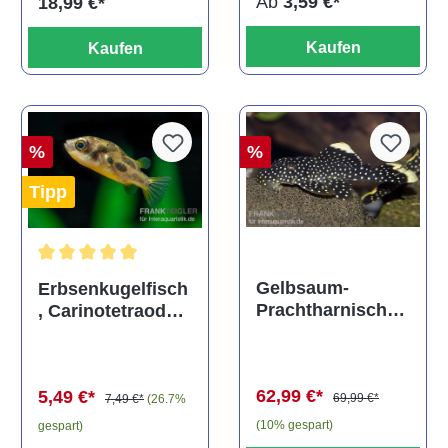
Ab
3,59 €*
18,99 €*
Kaufen
Kaufen
%
%
Tipp
Durchschnittliche Bewertung von 5 von 5 Sternen
Gelbsaum-
Erbsenkugelfisch
Prachtharnischw
, Carinotetraodon
els, L81,
travancoricus
Baryancistrus
(Minifisch)
spec., 6-8 cm
62,99 €*
5,49 €*
69,99 €*
7,49 €*
(26.7%
(10% gespart)
gespart)