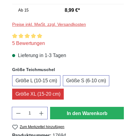
8,99 €*
Ab
15
Preise inkl. MwSt. zzgl. Versandkosten
Durchschnittliche Bewertung von 5 von 5 Sternen
5 Bewertungen
Lieferung in 1-3 Tagen
auswählen
Größe Teichmuschel
Größe L (10-15 cm)
Größe S (6-10 cm)
Größe XL (15-20 cm)
Anzahl
In den Warenkorb
Zum Merkzettel hinzufügen
Produktnummer:
17694