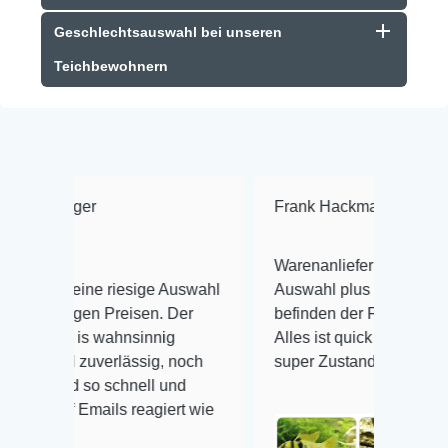
Geschlechtsauswahl bei unseren
Teichbewohnern
Frank Hackmayer
★★★★
Warenanlieferung Top und die
 riesige Auswahl
Auswahl plus gesundheitliches
Preisen. Der
befinden der Fische einwandfrei.
ahnsinnig
Alles ist quick lebendig und im
erlässig, noch
super Zustand. Gerne wieder 😃
schnell und
ls reagiert wie