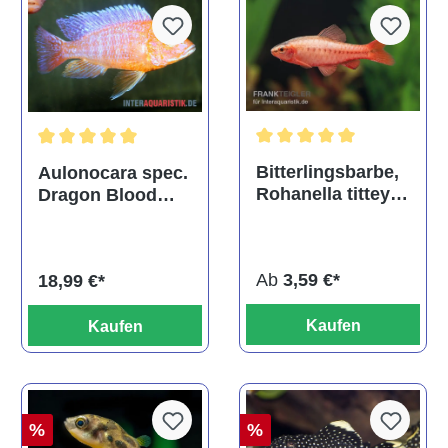
Durchschnittliche Bewertu
Durchschnittliche Bewertung von 5 von 5 Sternen
Bitterlingsbarbe,
Aulonocara spec.
Rohanella titteya,
Dragon Blood
ehem. Puntius
albino, DNZ
titteya
Ab
3,59 €*
18,99 €*
Kaufen
Kaufen
%
%