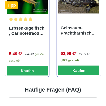
Tipp
Durchschnittliche Bewertung von 5 von 5 Sternen
Gelbsaum-
Erbsenkugelfisch
Prachtharnischw
, Carinotetraodon
els, L81,
travancoricus
Baryancistrus
(Minifisch)
spec., 6-8 cm
62,99 €*
5,49 €*
69,99 €*
7,49 €*
(26.7%
(10% gespart)
gespart)
Kaufen
Kaufen
Häufige Fragen (FAQ)