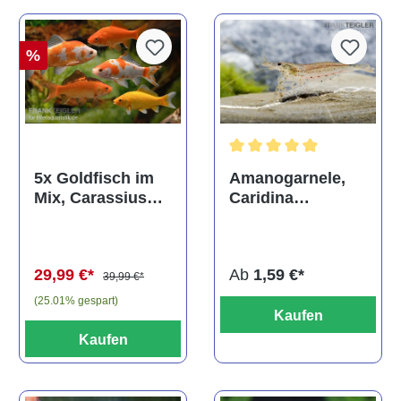
%
Durchschnittliche Bewertun
Amanogarnele,
5x Goldfisch im
Caridina
Mix, Carassius
multidentata
auratus
(Kaltwasser)
Ab
1,59 €*
29,99 €*
39,99 €*
(25.01% gespart)
Kaufen
Kaufen