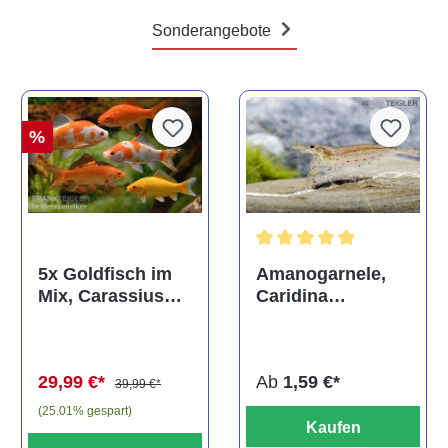
Sonderangebote
%
Durchschnittliche Bewertun
Amanogarnele,
5x Goldfisch im
Caridina
Mix, Carassius
multidentata
auratus
(Kaltwasser)
Ab
1,59 €*
29,99 €*
39,99 €*
(25.01% gespart)
Kaufen