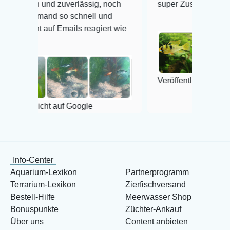
 zuverlässig, noch
super Zustand. Gerne wieder 😃
 so schnell und
Emails reagiert wie
Veröffentlicht auf Google
auf Google
Info-Center
Aquarium-Lexikon
Partnerprogramm
Terrarium-Lexikon
Zierfischversand
Bestell-Hilfe
Meerwasser Shop
Bonuspunkte
Züchter-Ankauf
Über uns
Content anbieten