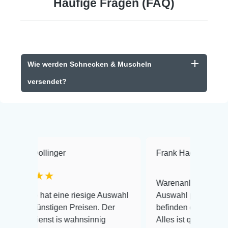
Häufige Fragen (FAQ)
Wie werden Schnecken & Muscheln
versendet?
ger
Frank Hackmayer
★★★★
Warenanlieferung Top und die
ine riesige Auswahl
Auswahl plus gesundheitliches
gen Preisen. Der
befinden der Fische einwandfrei.
is wahnsinnig
Alles ist quick lebendig und im