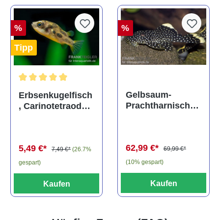
%
%
Tipp
Durchschnittliche Bewertung von 5 von 5 Sternen
Gelbsaum-
Erbsenkugelfisch
Prachtharnischw
, Carinotetraodon
els, L81,
travancoricus
Baryancistrus
(Minifisch)
spec., 6-8 cm
62,99 €*
5,49 €*
69,99 €*
7,49 €*
(26.7%
(10% gespart)
gespart)
Kaufen
Kaufen