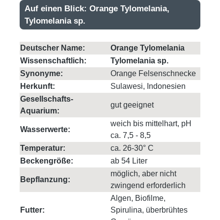
Auf einen Blick: Orange Tylomelania,
Tylomelania sp.
Deutscher Name:
Orange Tylomelania
Wissenschaftlich:
Tylomelania sp.
Synonyme:
Orange Felsenschnecke
Herkunft:
Sulawesi, Indonesien
Gesellschafts-
gut geeignet
Aquarium:
weich bis mittelhart, pH
Wasserwerte:
ca. 7,5 - 8,5
Temperatur:
ca. 26-30° C
Beckengröße:
ab 54 Liter
möglich, aber nicht
Bepflanzung:
zwingend erforderlich
Algen, Biofilme,
Futter:
Spirulina, überbrühtes