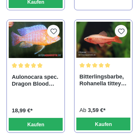
Kaufen
Durchschnittliche Bewertu
Durchschnittliche Bewertung von 5 von 5 Sternen
Bitterlingsbarbe,
Aulonocara spec.
Rohanella titteya,
Dragon Blood
ehem. Puntius
albino, DNZ
titteya
Ab
3,59 €*
18,99 €*
Kaufen
Kaufen