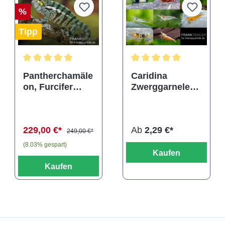
%
Tipp
Durchschnittliche Bewertung von 5 von 5 Sternen
Durchschnittliche Bewertu
Pantherchamäle
Caridina
on, Furcifer
Zwerggarnelen-
pardalis
Farbmix
229,00 €*
Ab
2,29 €*
249,00 €*
(8.03% gespart)
Kaufen
Kaufen