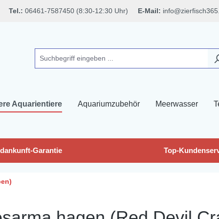
Tel.:
06461-7587450 (8:30-12:30 Uhr)
E-Mail:
info@zierfisch365
ere Aquarientiere
Aquariumzubehör
Meerwasser
T
dankunft-Garantie
Top-Kundenserv
ben)
arma hagen (Red Devil Crab