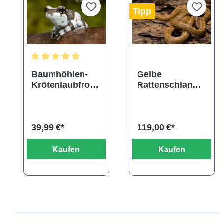
Tipp
Durchschnittliche Bewertung von 5 von 5 Sternen
Baumhöhlen-
Gelbe
Krötenlaubfrosc
Rattenschlange,
h,
Elaphe obsoleta
Trachycephalus
quadrivittata
resinifictrix
39,99 €*
119,00 €*
Kaufen
Kaufen