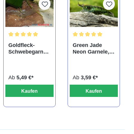
ng von 5 von 5 Sternen
Durchschnittliche Bewertung von 5 von 5 Sternen
Durchschnittliche Bewertung
Goldfleck-
Green Jade
Schwebegarnel
Neon Garnele,
e, Tenuipedium
Neocaridina
palaemonoides
davidi
Ab
5,49 €*
Ab
3,59 €*
Kaufen
Kaufen