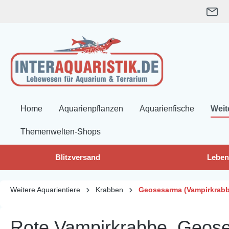
springen
Zur Hauptnavigation springen
Home
Aquarienpflanzen
Aquarienfische
Weit
Themenwelten-Shops
Blitzversand
Leben
Weitere Aquarientiere
Krabben
Geosesarma (Vampirkrab
Rote Vampirkrabbe, Geoses