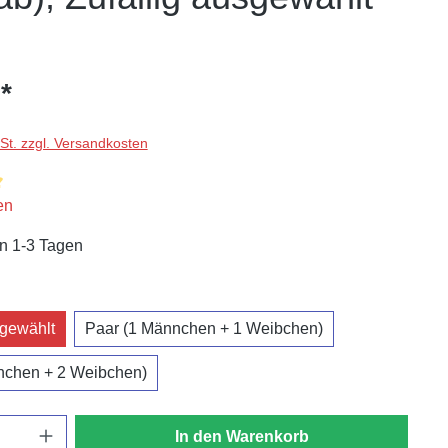
*
wSt. zzgl. Versandkosten
liche Bewertung von 5 von 5 Sternen
en
in 1-3 Tagen
swählen
sgewählt
Paar (1 Männchen + 1 Weibchen)
nnchen + 2 Weibchen)
In den Warenkorb