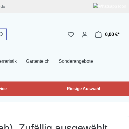
.de
0,00 €*
erraristik
Gartenteich
Sonderangebote
ice
Riesige Auswahl
), Zufällig ausgewählt