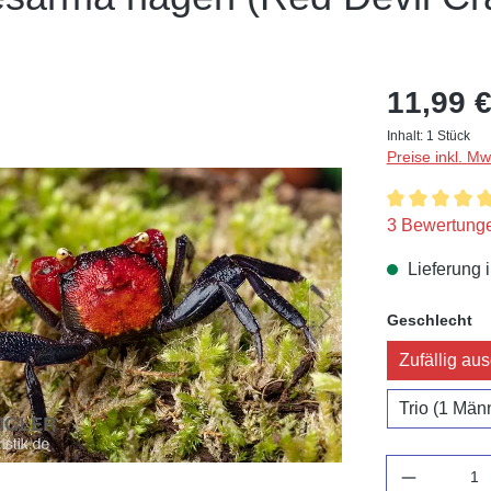
11,99 €
Inhalt:
1 Stück
Preise inkl. M
Durchschnitt
3 Bewertung
Lieferung 
au
Geschlecht
Zufällig au
Trio (1 Mä
Anzahl