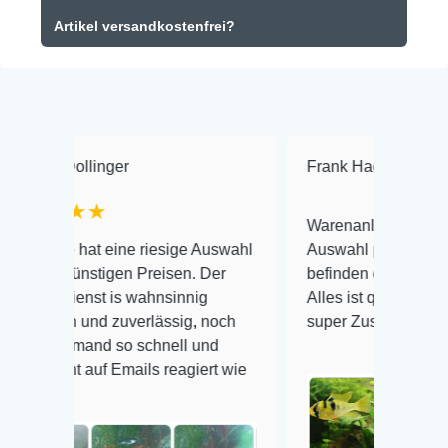
Artikel versandkostenfrei?
inger
Frank Hackmayer
★★★
★
Warenanlieferung Top und die
t eine riesige Auswahl
Auswahl plus gesundheitliches
stigen Preisen. Der
befinden der Fische einwandfrei.
t is wahnsinnig
Alles ist quick lebendig und im
nd zuverlässig, noch
super Zustand. Gerne wieder 😃
and so schnell und
uf Emails reagiert wie