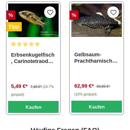
%
%
Tipp
Durchschnittliche Bewertung von 5 von 5 Sternen
Gelbsaum-
Erbsenkugelfisch
Prachtharnischw
, Carinotetraodon
els, L81,
travancoricus
Baryancistrus
(Minifisch)
spec., 6-8 cm
62,99 €*
5,49 €*
69,99 €*
7,49 €*
(26.7%
(10% gespart)
gespart)
Kaufen
Kaufen