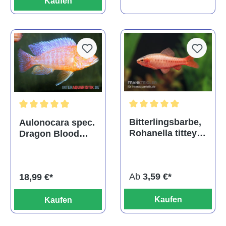
Kaufen
Durchschnittliche Bewertu
Durchschnittliche Bewertung von 5 von 5 Sternen
Bitterlingsbarbe,
Aulonocara spec.
Rohanella titteya,
Dragon Blood
ehem. Puntius
albino, DNZ
titteya
Ab
3,59 €*
18,99 €*
Kaufen
Kaufen