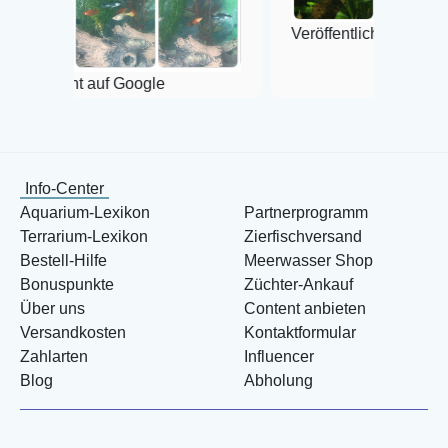
Veröffentlicht auf Google
f Google
Info-Center
Aquarium-Lexikon
Partnerprogramm
Terrarium-Lexikon
Zierfischversand
Bestell-Hilfe
Meerwasser Shop
Bonuspunkte
Züchter-Ankauf
Über uns
Content anbieten
Versandkosten
Kontaktformular
Zahlarten
Influencer
Blog
Abholung