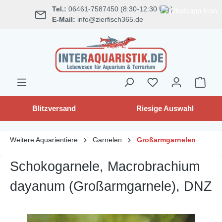
Tel.:
06461-7587450 (8:30-12:30 Uhr)
alt springen
E-Mail:
info@zierfisch365.de
Blitzversand
Riesige Auswahl
Weitere Aquarientiere
Garnelen
Großarmgarnelen
Schokogarnele, Macrobrachium
dayanum (Großarmgarnele), DNZ
Bildergalerie überspringen