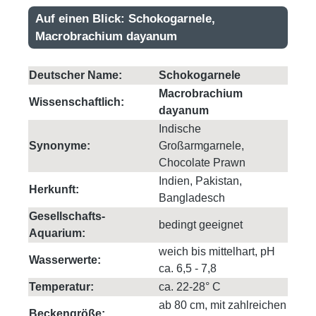
Auf einen Blick: Schokogarnele,
Macrobrachium dayanum
Deutscher Name:
Schokogarnele
Macrobrachium
Wissenschaftlich:
dayanum
Indische
Synonyme:
Großarmgarnele,
Chocolate Prawn
Indien, Pakistan,
Herkunft:
Bangladesch
Gesellschafts-
bedingt geeignet
Aquarium:
weich bis mittelhart, pH
Wasserwerte:
ca. 6,5 - 7,8
Temperatur:
ca. 22-28° C
ab 80 cm, mit zahlreichen
Beckengröße: