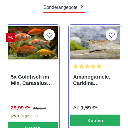
Sonderangebote
%
Durchschnittliche Bewertun
Amanogarnele,
5x Goldfisch im
Caridina
Mix, Carassius
multidentata
auratus
(Kaltwasser)
Ab
1,59 €*
29,99 €*
39,99 €*
(25.01% gespart)
Kaufen