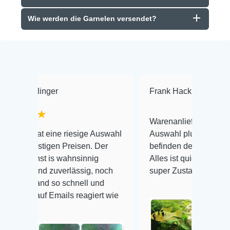
Wie werden die Garnelen versendet?
Frank Hackmayer
★★★★
Warenanlieferung Top und die
e riesige Auswahl
Auswahl plus gesundheitliches
 Preisen. Der
befinden der Fische einwandfrei.
wahnsinnig
Alles ist quick lebendig und im
verlässig, noch
super Zustand. Gerne wieder 😃
 schnell und
ils reagiert wie