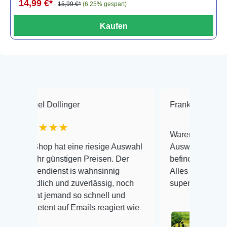
14,99 €*
15,99 €*
(6.25% gespart)
Kaufen
Dollinger
Frank Hackmayer
★
★★
Warenanlieferung Top und di
 hat eine riesige Auswahl
Auswahl plus gesundheitlich
günstigen Preisen. Der
befinden der Fische einwandf
ienst is wahnsinnig
Alles ist quick lebendig und 
ch und zuverlässig, noch
super Zustand. Gerne wieder
jemand so schnell und
t auf Emails reagiert wie