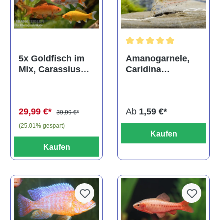
Durchschnittliche Bewertun
Amanogarnele,
5x Goldfisch im
Caridina
Mix, Carassius
multidentata
auratus
(Kaltwasser)
Ab
1,59 €*
29,99 €*
39,99 €*
(25.01% gespart)
Kaufen
Kaufen