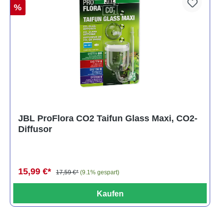
%
JBL ProFlora CO2 Taifun Glass Maxi, CO2-
Diffusor
15,99 €*
17,59 €*
(9.1% gespart)
Kaufen