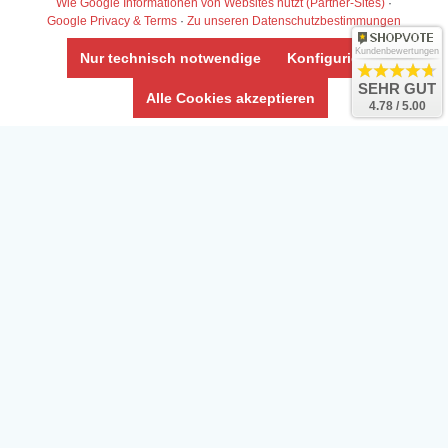
Widerrufs­recht /Widerrufs­formular
Wie Google Informationen von Websites nutzt (Partner-Sites)
·
Google Privacy & Terms
·
Zu unseren Datenschutzbestimmungen
AGB & Info
Impressum
Kundenbewertungen
Nur technisch notwendige
Konfigurieren
Umwelt und Entsorgung
SEHR GUT
Alle Cookies akzeptieren
4.78 / 5.00
Vertrag widerrufen
* Alle Preise inkl. ges. MwSt. zzgl.
Versandkosten
Zierfische, Garnelen, Krebse, Wasserschnecken (Wirbellose),
Aquarienpflanzen & Aquarium-Zubehör preiswert online kaufen.
© Copyright 2024 Interaquaristik.de Shop, Aquarium und
Gartenteich Shop. Alle Rechte vorbehalten.