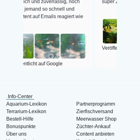
ch und zuverlässig, noch
super Zustand. Gerne wieder
jemand so schnell und
t auf Emails reagiert wie
Veröffentlicht auf Google
tlicht auf Google
Info-Center
Aquarium-Lexikon
Partnerprogramm
Terrarium-Lexikon
Zierfischversand
Bestell-Hilfe
Meerwasser Shop
Bonuspunkte
Züchter-Ankauf
Über uns
Content anbieten