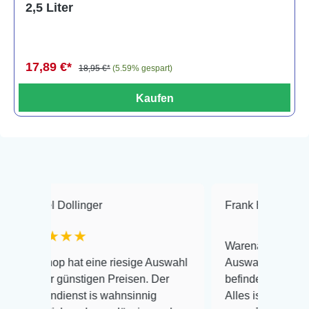
2,5 Liter
17,89 €*
18,95 €*
(5.59% gespart)
Kaufen
ollinger
Frank Hackmayer
★★
★★
Warenanlieferung Top und di
 hat eine riesige Auswahl
Auswahl plus gesundheitlich
günstigen Preisen. Der
befinden der Fische einwandfr
enst is wahnsinnig
Alles ist quick lebendig und i