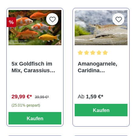
%
Durchschnittliche Bewertun
Amanogarnele,
5x Goldfisch im
Caridina
Mix, Carassius
multidentata
auratus
(Kaltwasser)
Ab
1,59 €*
29,99 €*
39,99 €*
(25.01% gespart)
Kaufen
Kaufen