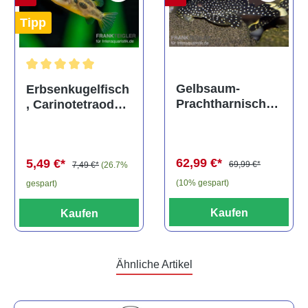
Tipp
Durchschnittliche Bewertung von 5 von 5 Sternen
Gelbsaum-
Erbsenkugelfisch
Prachtharnischw
, Carinotetraodon
els, L81,
travancoricus
Baryancistrus
(Minifisch)
spec., 6-8 cm
62,99 €*
5,49 €*
69,99 €*
7,49 €*
(26.7%
(10% gespart)
gespart)
Kaufen
Kaufen
Ähnliche Artikel