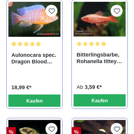
Durchschnittliche Bewertu
Durchschnittliche Bewertung von 5 von 5 Sternen
Bitterlingsbarbe,
Aulonocara spec.
Rohanella titteya,
Dragon Blood
ehem. Puntius
albino, DNZ
titteya
Ab
3,59 €*
18,99 €*
Kaufen
Kaufen
%
%