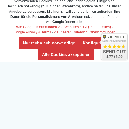
Wir verwenden Cookies und ähnliche Technologien. Einige sind
technisch notwendig (z. B. für den Warenkorb), andere helfen uns, unser
Angebot zu verbessern. Mit Ihrer Einwilligung dürfen wir außerdem
Ihre
Daten für die Personalisierung von Anzeigen
nutzen und an Partner
Daten­schutz­erklärung
wie
Google
übermitteln.
Widerrufs­recht /Widerrufs­formular
Wie Google Informationen von Websites nutzt (Partner-Sites)
·
Google Privacy & Terms
·
Zu unseren Datenschutzbestimmungen
AGB & Info
Impressum
Kundenbewertungen
Nur technisch notwendige
Konfigurieren
Umwelt und Entsorgung
SEHR GUT
Alle Cookies akzeptieren
4.77 / 5.00
Vertrag widerrufen
* Alle Preise inkl. ges. MwSt. zzgl.
Versandkosten
Zierfische, Garnelen, Krebse, Wasserschnecken (Wirbellose),
Aquarienpflanzen & Aquarium-Zubehör preiswert online kaufen.
© Copyright 2024 Interaquaristik.de Shop, Aquarium und
Gartenteich Shop. Alle Rechte vorbehalten.