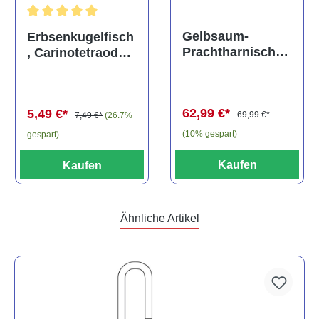
Durchschnittliche Bewertung von 5 von 5 Sternen
Gelbsaum-
Erbsenkugelfisch
Prachtharnischw
, Carinotetraodon
els, L81,
travancoricus
Baryancistrus
(Minifisch)
spec., 6-8 cm
62,99 €*
5,49 €*
69,99 €*
7,49 €*
(26.7%
(10% gespart)
gespart)
Kaufen
Kaufen
Ähnliche Artikel