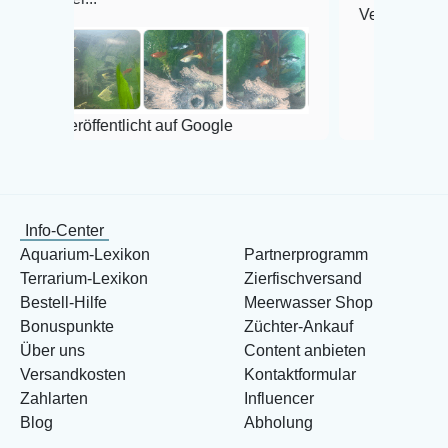
Veröffentlicht auf Goo
eröffentlicht auf Google
Info-Center
Aquarium-Lexikon
Partnerprogramm
Terrarium-Lexikon
Zierfischversand
Bestell-Hilfe
Meerwasser Shop
Bonuspunkte
Züchter-Ankauf
Über uns
Content anbieten
Versandkosten
Kontaktformular
Zahlarten
Influencer
Blog
Abholung