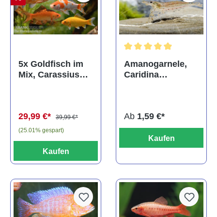
Durchschnittliche Bewertun
Amanogarnele,
5x Goldfisch im
Caridina
Mix, Carassius
multidentata
auratus
(Kaltwasser)
Ab
1,59 €*
29,99 €*
39,99 €*
(25.01% gespart)
Kaufen
Kaufen