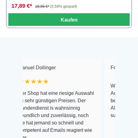
17,89 €*
18,95 €*
(5.59% gespart)
Kaufen
anuel Dollinger
Frank Hackmayer
★★★★★
Warenanlieferung Top
er Shop hat eine riesige Auswahl
Auswahl plus gesundh
u sehr günstigen Preisen. Der
befinden der Fische e
undendienst is wahnsinnig
Alles ist quick lebend
reundlich und zuverlässig, noch
super Zustand. Gerne
ie hat jemand so schnell und
ompetent auf Emails reagiert wie
ier...