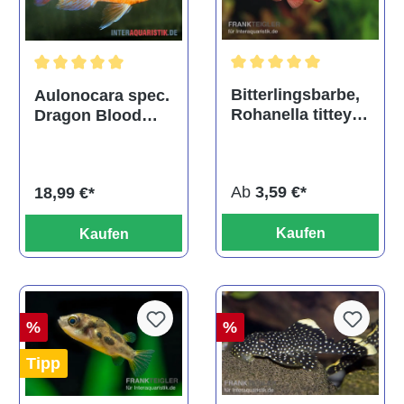
Durchschnittliche Bewertu
Durchschnittliche Bewertung von 5 von 5 Sternen
Bitterlingsbarbe,
Aulonocara spec.
Rohanella titteya,
Dragon Blood
ehem. Puntius
albino, DNZ
titteya
Ab
3,59 €*
18,99 €*
Kaufen
Kaufen
%
%
Tipp