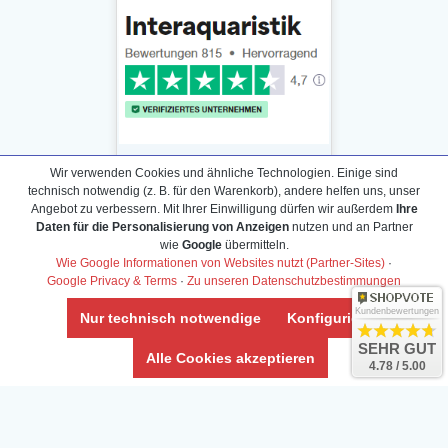
Wir verwenden Cookies und ähnliche Technologien. Einige sind
technisch notwendig (z. B. für den Warenkorb), andere helfen uns, unser
Angebot zu verbessern. Mit Ihrer Einwilligung dürfen wir außerdem
Ihre
Daten für die Personalisierung von Anzeigen
nutzen und an Partner
Daten­schutz­erklärung
wie
Google
übermitteln.
Widerrufs­recht /Widerrufs­formular
Wie Google Informationen von Websites nutzt (Partner-Sites)
·
Google Privacy & Terms
·
Zu unseren Datenschutzbestimmungen
AGB & Info
Impressum
Kundenbewertungen
Nur technisch notwendige
Konfigurieren
Umwelt und Entsorgung
SEHR GUT
Alle Cookies akzeptieren
4.78 / 5.00
Vertrag widerrufen
* Alle Preise inkl. ges. MwSt. zzgl.
Versandkosten