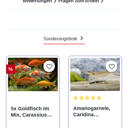
Bewertungen
Fragen zum Artikel
Sonderangebote
%
Durchschnittliche Bewertun
Amanogarnele,
5x Goldfisch im
Caridina
Mix, Carassius
multidentata
auratus
(Kaltwasser)