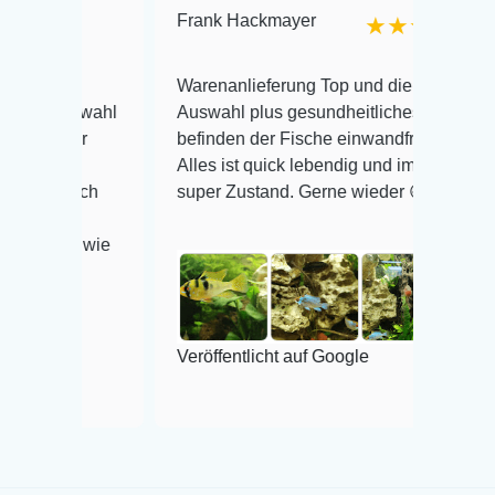
Frank Hackmayer
Rein
★★★★
Ich 
Warenanlieferung Top und die
onli
e Auswahl
Auswahl plus gesundheitliches
kam 
. Der
befinden der Fische einwandfrei.
alle
nig
Alles ist quick lebendig und im
über
g, noch
super Zustand. Gerne wieder 😃
wied
 und
iert wie
Verö
Veröffentlicht auf Google