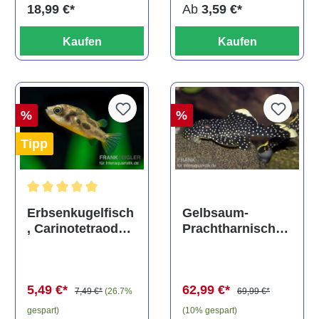
Ab
3,59 €*
18,99 €*
Kaufen
Kaufen
%
%
Tipp
Durchschnittliche Bewertung von 5 von 5 Sternen
Gelbsaum-
Erbsenkugelfisch
Prachtharnischw
, Carinotetraodon
els, L81,
travancoricus
Baryancistrus
(Minifisch)
spec., 6-8 cm
62,99 €*
5,49 €*
69,99 €*
7,49 €*
(26.7%
(10% gespart)
gespart)