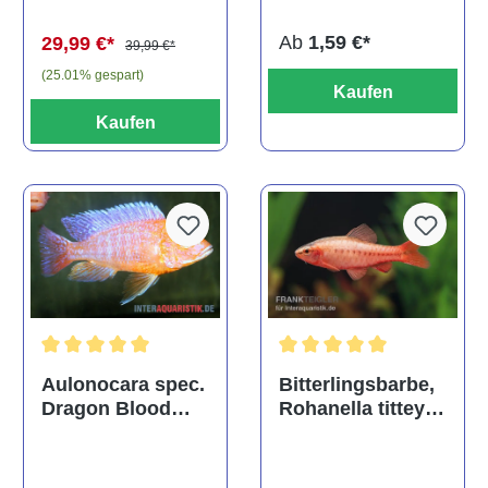
Ab
1,59 €*
29,99 €*
39,99 €*
(25.01% gespart)
Kaufen
Kaufen
Durchschnittliche Bewertu
Durchschnittliche Bewertung von 5 von 5 Sternen
Bitterlingsbarbe,
Aulonocara spec.
Rohanella titteya,
Dragon Blood
ehem. Puntius
albino, DNZ
titteya