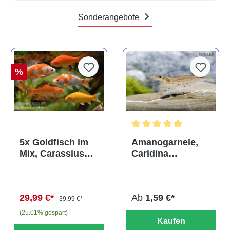
Sonderangebote
%
Durchschnittliche Bewertun
Amanogarnele,
5x Goldfisch im
Caridina
Mix, Carassius
multidentata
auratus
(Kaltwasser)
Ab
1,59 €*
29,99 €*
39,99 €*
(25.01% gespart)
Kaufen