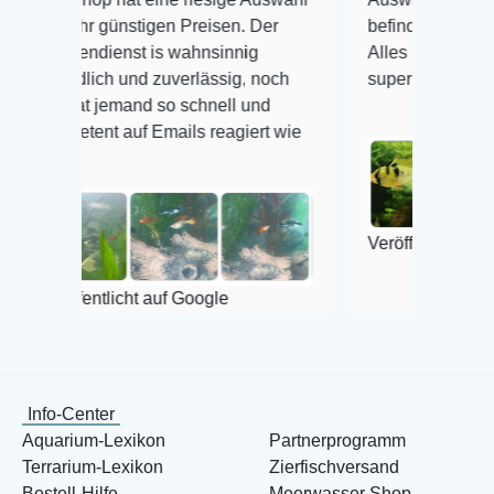
 günstigen Preisen. Der
befinden der Fische einwand
ienst is wahnsinnig
Alles ist quick lebendig und 
ich und zuverlässig, noch
super Zustand. Gerne wiede
 jemand so schnell und
nt auf Emails reagiert wie
Veröffentlicht auf Google
ntlicht auf Google
Info-Center
Aquarium-Lexikon
Partnerprogramm
Terrarium-Lexikon
Zierfischversand
Bestell-Hilfe
Meerwasser Shop