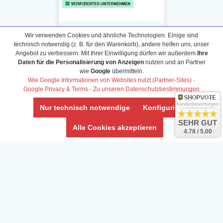
Wir verwenden Cookies und ähnliche Technologien. Einige sind
technisch notwendig (z. B. für den Warenkorb), andere helfen uns, unser
Angebot zu verbessern. Mit Ihrer Einwilligung dürfen wir außerdem
Ihre
Daten für die Personalisierung von Anzeigen
nutzen und an Partner
Daten­schutz­erklärung
wie
Google
übermitteln.
Widerrufs­recht /Widerrufs­formular
Wie Google Informationen von Websites nutzt (Partner-Sites)
·
Google Privacy & Terms
·
Zu unseren Datenschutzbestimmungen
AGB & Info
Impressum
Kundenbewertungen
Nur technisch notwendige
Konfigurieren
Umwelt und Entsorgung
SEHR GUT
Alle Cookies akzeptieren
4.78 / 5.00
Vertrag widerrufen
* Alle Preise inkl. ges. MwSt. zzgl.
Versandkosten
Zierfische, Garnelen, Krebse, Wasserschnecken (Wirbellose),
Aquarienpflanzen & Aquarium-Zubehör preiswert online kaufen.
© Copyright 2024 Interaquaristik.de Shop, Aquarium und
Gartenteich Shop. Alle Rechte vorbehalten.