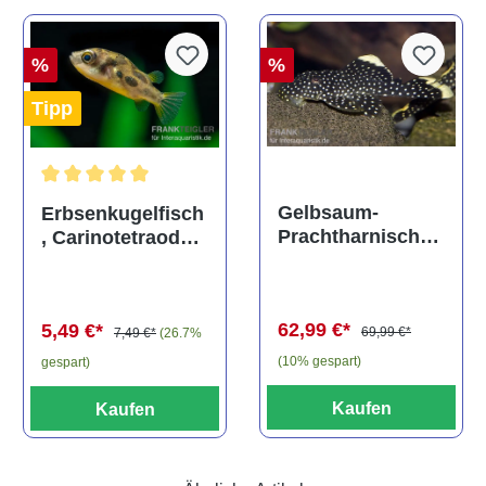
%
%
Tipp
Durchschnittliche Bewertung von 5 von 5 Sternen
Gelbsaum-
Erbsenkugelfisch
Prachtharnischw
, Carinotetraodon
els, L81,
travancoricus
Baryancistrus
(Minifisch)
spec., 6-8 cm
62,99 €*
5,49 €*
69,99 €*
7,49 €*
(26.7%
(10% gespart)
gespart)
Kaufen
Kaufen