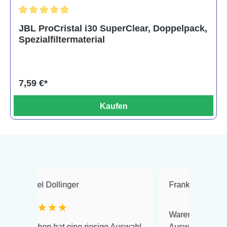
Durchschnittliche Bewertung von 5 von 5 Sternen
JBL ProCristal i30 SuperClear, Doppelpack,
Spezialfiltermaterial
7,59 €*
Kaufen
Dollinger
Frank Hackmayer
★
★★★
Warenanlieferung Top und d
p hat eine riesige Auswahl
Auswahl plus gesundheitlic