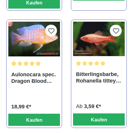
Kaufen
Durchschnittliche Bewertu
Durchschnittliche Bewertung von 5 von 5 Sternen
Bitterlingsbarbe,
Aulonocara spec.
Rohanella titteya,
Dragon Blood
ehem. Puntius
albino, DNZ
titteya
Ab
3,59 €*
18,99 €*
Kaufen
Kaufen