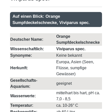
Auf einen Blick: Orange
Sumpfdeckelschnecke, Viviparus spec.
Orange
Deutscher Name:
Sumpfdeckelschnecke
Wissenschaftlich:
Viviparus spec.
Synonyme:
Keine bekannt
Europa, Asien (Seen,
Herkunft:
Flüsse, sumpfige
Gewässer)
Gesellschafts-
geeignet
Aquarium:
mittelhart bis hart, pH ca.
Wasserwerte:
7,0 - 8,5
Temperatur:
ca. 10-26° C
Beckengröße:
ab 60 Liter