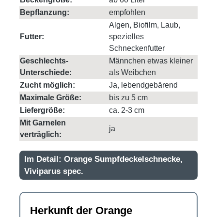
Bepflanzung:
empfohlen
Algen, Biofilm, Laub,
Futter:
spezielles
Schneckenfutter
Geschlechts-
Männchen etwas kleiner
Unterschiede:
als Weibchen
Zucht möglich:
Ja, lebendgebärend
Maximale Größe:
bis zu 5 cm
Liefergröße:
ca. 2-3 cm
Mit Garnelen
ja
verträglich:
Im Detail: Orange Sumpfdeckelschnecke,
Viviparus spec.
Herkunft der Orange