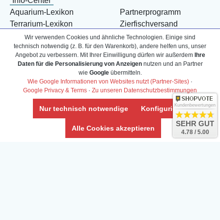
Info-Center
Aquarium-Lexikon
Partnerprogramm
Terrarium-Lexikon
Zierfischversand
Bestell-Hilfe
Meerwasser Shop
Wir verwenden Cookies und ähnliche Technologien. Einige sind
technisch notwendig (z. B. für den Warenkorb), andere helfen uns, unser
Bonuspunkte
Züchter-Ankauf
Angebot zu verbessern. Mit Ihrer Einwilligung dürfen wir außerdem
Ihre
Über uns
Content anbieten
Daten für die Personalisierung von Anzeigen
nutzen und an Partner
Versandkosten
Kontaktformular
wie
Google
übermitteln.
Wie Google Informationen von Websites nutzt (Partner-Sites)
·
Zahlarten
Influencer
Google Privacy & Terms
·
Zu unseren Datenschutzbestimmungen
Blog
Abholung
Kundenbewertungen
Nur technisch notwendige
Konfigurieren
SEHR GUT
Alle Cookies akzeptieren
4.78 / 5.00