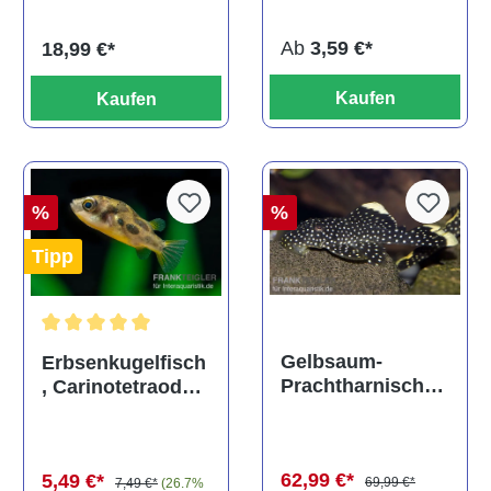
titteya
Ab
3,59 €*
18,99 €*
Kaufen
Kaufen
%
%
Tipp
Durchschnittliche Bewertung von 5 von 5 Sternen
Gelbsaum-
Erbsenkugelfisch
Prachtharnischw
, Carinotetraodon
els, L81,
travancoricus
Baryancistrus
(Minifisch)
spec., 6-8 cm
62,99 €*
5,49 €*
69,99 €*
7,49 €*
(26.7%