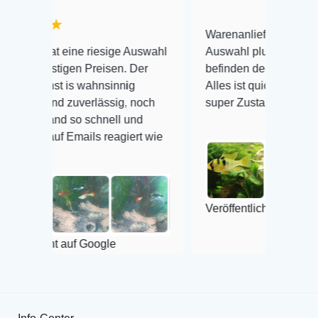
Warenanlieferung Top und die
ne riesige Auswahl
Auswahl plus gesundheitliches
n Preisen. Der
befinden der Fische einwandfrei.
 wahnsinnig
Alles ist quick lebendig und im
uverlässig, noch
super Zustand. Gerne wieder 😃
o schnell und
ails reagiert wie
Veröffentlicht auf Google
uf Google