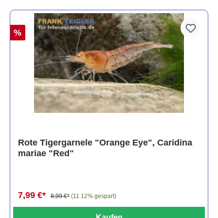
%
Rote Tigergarnele "Orange Eye", Caridina
mariae "Red"
7,99 €*
8,99 €*
(11.12% gespart)
Kaufen