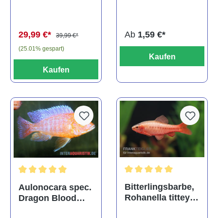
multidentata
auratus
(Kaltwasser)
Ab
1,59 €*
29,99 €*
39,99 €*
(25.01% gespart)
Kaufen
Kaufen
Durchschnittliche Bewertu
Durchschnittliche Bewertung von 5 von 5 Sternen
Bitterlingsbarbe,
Aulonocara spec.
Rohanella titteya,
Dragon Blood
ehem. Puntius
albino, DNZ