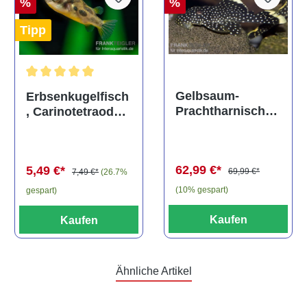
%
%
Tipp
Durchschnittliche Bewertung von 5 von 5 Sternen
Gelbsaum-
Erbsenkugelfisch
Prachtharnischw
, Carinotetraodon
els, L81,
travancoricus
Baryancistrus
(Minifisch)
spec., 6-8 cm
62,99 €*
5,49 €*
69,99 €*
7,49 €*
(26.7%
(10% gespart)
gespart)
Kaufen
Kaufen
Ähnliche Artikel