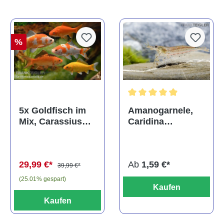
%
Durchschnittliche Bewertun
Amanogarnele,
5x Goldfisch im
Caridina
Mix, Carassius
multidentata
auratus
(Kaltwasser)
Ab
1,59 €*
29,99 €*
39,99 €*
(25.01% gespart)
Kaufen
Kaufen