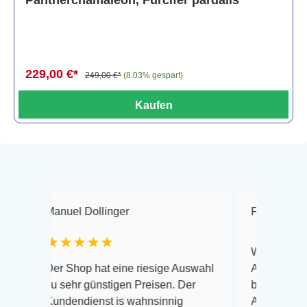
229,00 €*
249,00 €*
(8.03% gespart)
Kaufen
nuel Dollinger
Frank Hackmayer
★★★★★
Warenanlieferung Top 
r Shop hat eine riesige Auswahl
Auswahl plus gesundhe
 sehr günstigen Preisen. Der
befinden der Fische ei
ndendienst is wahnsinnig
Alles ist quick lebendi