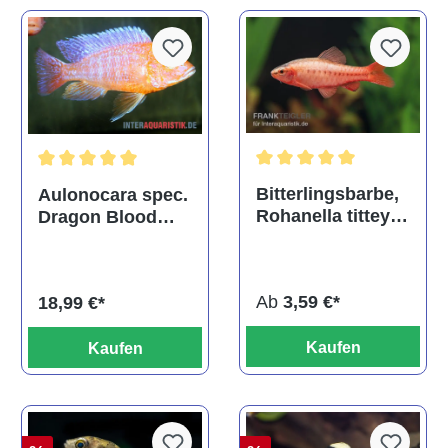
Durchschnittliche Bewertu
Durchschnittliche Bewertung von 5 von 5 Sternen
Bitterlingsbarbe,
Aulonocara spec.
Rohanella titteya,
Dragon Blood
ehem. Puntius
albino, DNZ
titteya
Ab
3,59 €*
18,99 €*
Kaufen
Kaufen