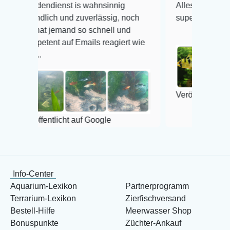
dendienst is wahnsinnig
Alles ist quick lebendig 
ndlich und zuverlässig, noch
super Zustand. Gerne wi
 hat jemand so schnell und
petent auf Emails reagiert wie
..
Veröffentlicht auf Google
ffentlicht auf Google
Info-Center
Aquarium-Lexikon
Partnerprogramm
Terrarium-Lexikon
Zierfischversand
Bestell-Hilfe
Meerwasser Shop
Bonuspunkte
Züchter-Ankauf