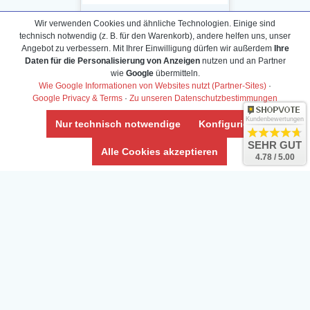
Wir verwenden Cookies und ähnliche Technologien. Einige sind
technisch notwendig (z. B. für den Warenkorb), andere helfen uns, unser
Angebot zu verbessern. Mit Ihrer Einwilligung dürfen wir außerdem
Ihre
Daten für die Personalisierung von Anzeigen
nutzen und an Partner
Daten­schutz­erklärung
wie
Google
übermitteln.
Widerrufs­recht /Widerrufs­formular
Wie Google Informationen von Websites nutzt (Partner-Sites)
·
Google Privacy & Terms
·
Zu unseren Datenschutzbestimmungen
AGB & Info
Impressum
Kundenbewertungen
Nur technisch notwendige
Konfigurieren
Umwelt und Entsorgung
SEHR GUT
Alle Cookies akzeptieren
4.78 / 5.00
Vertrag widerrufen
* Alle Preise inkl. ges. MwSt. zzgl.
Versandkosten
Zierfische, Garnelen, Krebse, Wasserschnecken (Wirbellose),
Aquarienpflanzen & Aquarium-Zubehör preiswert online kaufen.
© Copyright 2024 Interaquaristik.de Shop, Aquarium und
Gartenteich Shop. Alle Rechte vorbehalten.