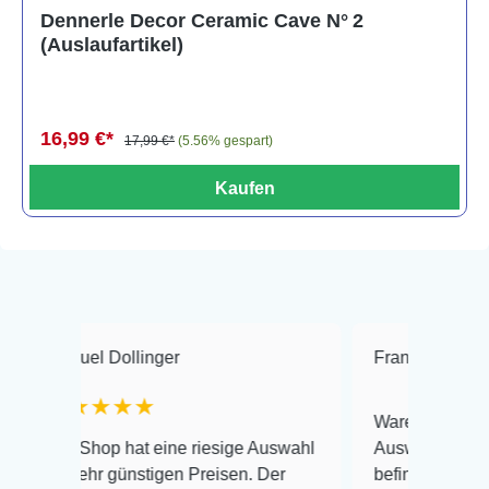
Dennerle Decor Ceramic Cave N° 2
(Auslaufartikel)
16,99 €*
17,99 €*
(5.56% gespart)
Kaufen
uel Dollinger
Frank Hackmayer
★★★★
Warenanlieferung Top un
 Shop hat eine riesige Auswahl
Auswahl plus gesundheit
sehr günstigen Preisen. Der
befinden der Fische einw