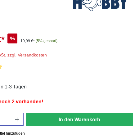
€*
%
19,99 €*
(5% gespart)
wSt. zzgl. Versandkosten
liche Bewertung von 5 von 5 Sternen
in 1-3 Tagen
 noch 2 vorhanden!
In den Warenkorb
tel hinzufügen