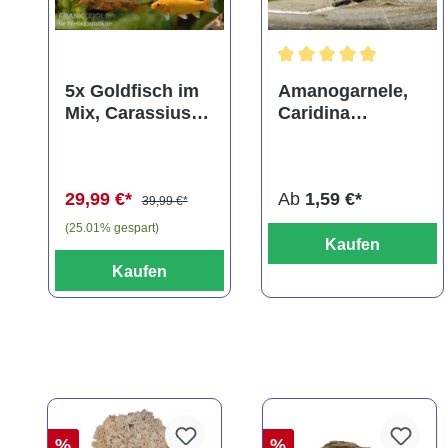
Durchschnittliche Bewer
5x Goldfisch im
Amanogarnele,
Mix, Carassius
Caridina
auratus
multidentata
(Kaltwasser)
29,99 €*
Ab
1,59 €*
39,99 €*
(25.01% gespart)
Kaufen
Kaufen
%
%