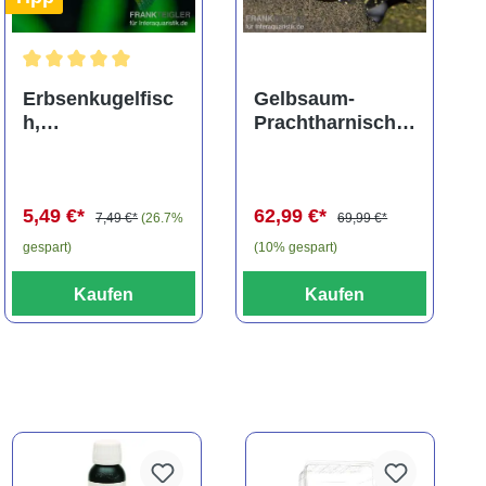
ng von 5 von 5 Sternen
Durchschnittliche Bewertung von 5 von 5 Sternen
Erbsenkugelfisc
Gelbsaum-
h,
Prachtharnischw
Carinotetraodon
els, L81,
travancoricus
Baryancistrus
(Minifisch)
spec., 6-8 cm
5,49 €*
62,99 €*
7,49 €*
(26.7%
69,99 €*
gespart)
(10% gespart)
Kaufen
Kaufen