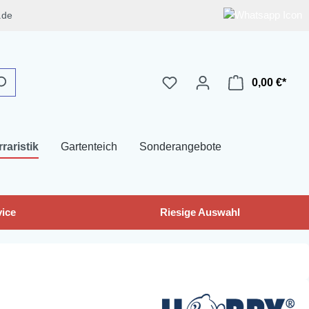
.de
0,00 €*
rraristik
Gartenteich
Sonderangebote
ice
Riesige Auswahl