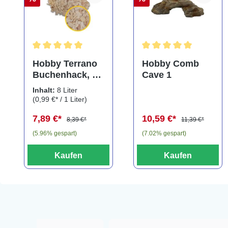
Durchschnittliche Bewertung von 5 von 5 Sternen
Durchschnittliche Bewe
Hobby Terrano
Hobby Comb
Buchenhack, 8
Cave 1
Liter
Inhalt:
8 Liter
(0,99 €* / 1 Liter)
7,89 €*
10,59 €*
8,39 €*
11,39 €*
(5.96% gespart)
(7.02% gespart)
Kaufen
Kaufen