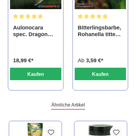
tung von 4.9 von 5 Sternen
Durchschnittliche Bewertung von 5 von 5 Sternen
Durchschnittliche Bewertu
Aulonocara
Bitterlingsbarbe,
spec. Dragon
Rohanella titteya,
Blood albino,
ehem. Puntius
DNZ
titteya
18,99 €*
Ab
3,59 €*
Kaufen
Kaufen
Ähnliche Artikel