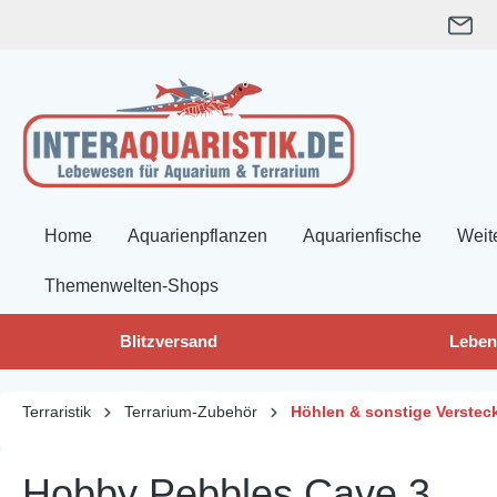
springen
Zur Hauptnavigation springen
Home
Aquarienpflanzen
Aquarienfische
Weit
Themenwelten-Shops
Blitzversand
Leben
Terraristik
Terrarium-Zubehör
Höhlen & sonstige Verstec
Hobby Pebbles Cave 3