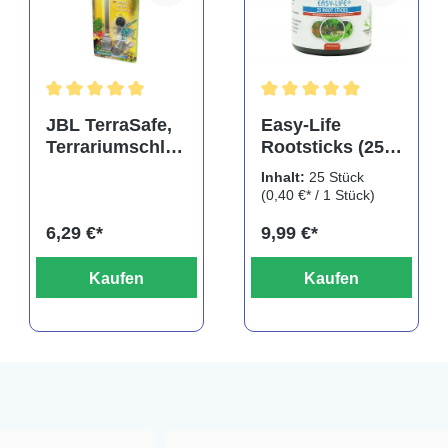
rtung von 5 von 5 Sternen
Durchschnittliche Bewertung von 5 von 5 Sternen
Durchschnittliche Bewertu
JBL TerraSafe,
Easy-Life
Terrariumschlos
Rootsticks (25
s
Sticks)
Inhalt:
25 Stück
(0,40 €* / 1 Stück)
6,29 €*
9,99 €*
Kaufen
Kaufen