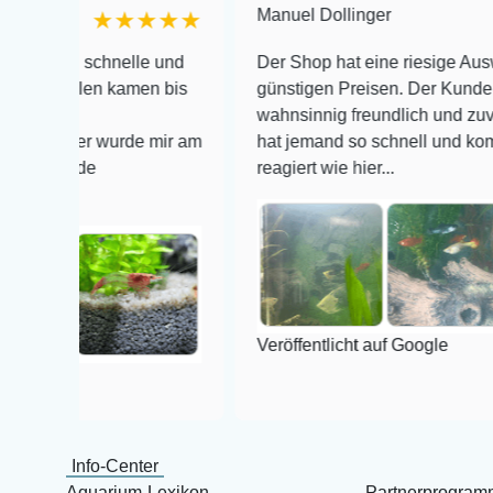
Manuel Dollinger
★★★★★
★
 schnelle und
Der Shop hat eine riesige Auswahl zu se
len kamen bis
günstigen Preisen. Der Kundendienst is
wahnsinnig freundlich und zuverlässig, 
er wurde mir am
hat jemand so schnell und kompetent au
de
reagiert wie hier...
Veröffentlicht auf Google
Info-Center
Aquarium-Lexikon
Partnerprogram