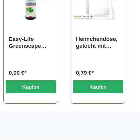
ng von 5 von 5 Sternen
Easy-Life
Heimchendose,
Greenscape
gelocht mit
Pflanzendünger
Deckel
0,00 €*
0,79 €*
Kaufen
Kaufen