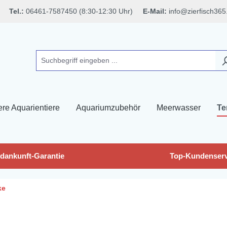
Tel.:
06461-7587450 (8:30-12:30 Uhr)
E-Mail:
info@zierfisch365
ere Aquarientiere
Aquariumzubehör
Meerwasser
Te
dankunft-Garantie
Top-Kundenserv
ke