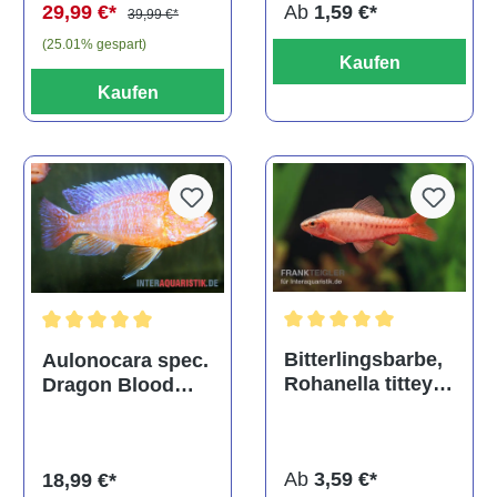
Ab
1,59 €*
29,99 €*
39,99 €*
(25.01% gespart)
Kaufen
Kaufen
Durchschnittliche Bewertu
Durchschnittliche Bewertung von 5 von 5 Sternen
Bitterlingsbarbe,
Aulonocara spec.
Rohanella titteya,
Dragon Blood
ehem. Puntius
albino, DNZ
titteya
Ab
3,59 €*
18,99 €*