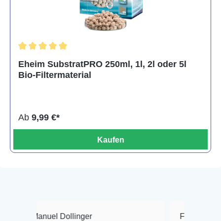
Durchschnittliche Bewertung von 5 von 5 Sternen
Eheim SubstratPRO 250ml, 1l, 2l oder 5l
Bio-Filtermaterial
Ab
9,99 €*
Kaufen
nuel Dollinger
Frank Hackmayer