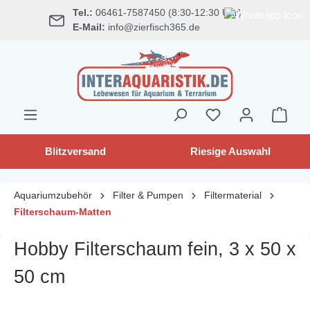
Tel.:
06461-7587450 (8:30-12:30 Uhr)
alt springen
E-Mail:
info@zierfisch365.de
Blitzversand
Riesige Auswahl
Aquariumzubehör
Filter & Pumpen
Filtermaterial
Filterschaum-Matten
Hobby Filterschaum fein, 3 x 50 x
50 cm