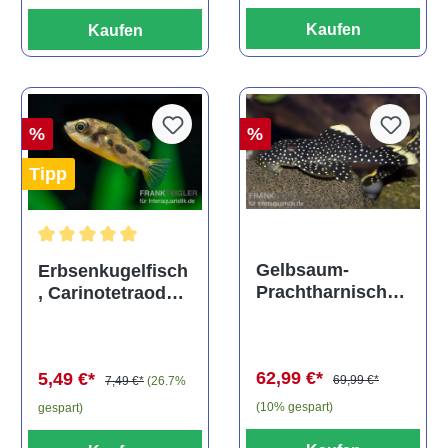
Kaufen
Kaufen
%
%
Tipp
Durchschnittliche Bewertung von 5 von 5 Sternen
Gelbsaum-
Erbsenkugelfisch
Prachtharnischw
, Carinotetraodon
els, L81,
travancoricus
Baryancistrus
(Minifisch)
spec., 6-8 cm
62,99 €*
5,49 €*
69,99 €*
7,49 €*
(26.7%
(10% gespart)
gespart)