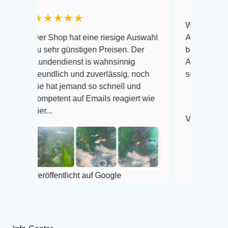
★★★★★
Warenanlieferung Top 
r Shop hat eine riesige Auswahl
Auswahl plus gesundhe
 sehr günstigen Preisen. Der
befinden der Fische ein
ndendienst is wahnsinnig
Alles ist quick lebendi
eundlich und zuverlässig, noch
super Zustand. Gerne w
e hat jemand so schnell und
mpetent auf Emails reagiert wie
r...
Veröffentlicht auf Googl
röffentlicht auf Google