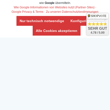
wie
Google
übermitteln.
Wie Google Informationen von Websites nutzt (Partner-Sites)
·
Google Privacy & Terms
·
Zu unseren Datenschutzbestimmungen
Kundenbewertungen
Nur technisch notwendige
Konfigurieren
SEHR GUT
Alle Cookies akzeptieren
4.78 / 5.00
Daten­schutz­erklärung
Widerrufs­recht /Widerrufs­formular
AGB & Info
Impressum
Umwelt und Entsorgung
Vertrag widerrufen
* Alle Preise inkl. ges. MwSt. zzgl.
Versandkosten
Zierfische, Garnelen, Krebse, Wasserschnecken (Wirbellose),