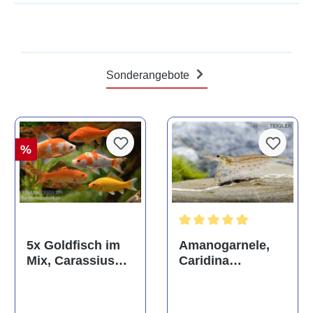
Sonderangebote
%
Durchschnittliche Bewertun
Amanogarnele,
5x Goldfisch im
Caridina
Mix, Carassius
multidentata
auratus
(Kaltwasser)