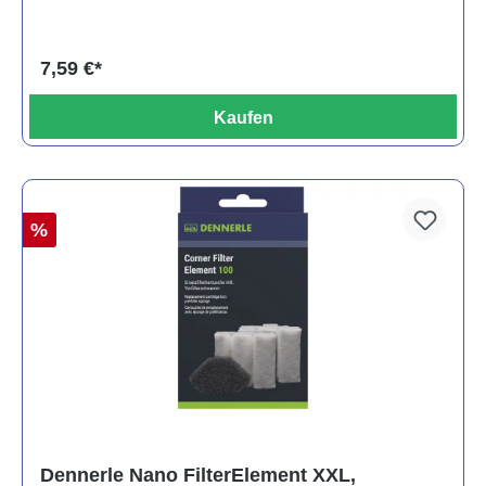
7,59 €*
Kaufen
%
Dennerle Nano FilterElement XXL,