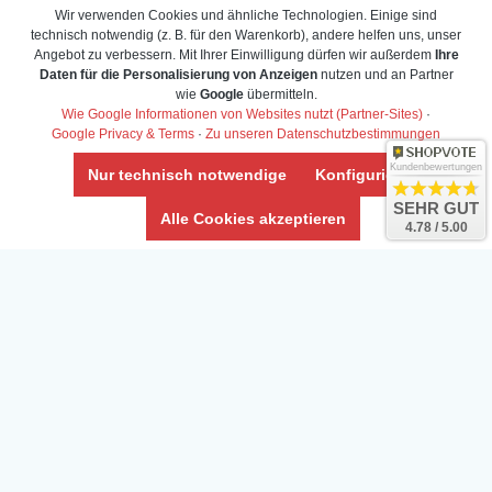
Wir verwenden Cookies und ähnliche Technologien. Einige sind
technisch notwendig (z. B. für den Warenkorb), andere helfen uns, unser
Angebot zu verbessern. Mit Ihrer Einwilligung dürfen wir außerdem
Ihre
Daten für die Personalisierung von Anzeigen
nutzen und an Partner
Daten­schutz­erklärung
wie
Google
übermitteln.
Widerrufs­recht /Widerrufs­formular
Wie Google Informationen von Websites nutzt (Partner-Sites)
·
Google Privacy & Terms
·
Zu unseren Datenschutzbestimmungen
AGB & Info
Impressum
Kundenbewertungen
Nur technisch notwendige
Konfigurieren
Umwelt und Entsorgung
SEHR GUT
Alle Cookies akzeptieren
4.78 / 5.00
Vertrag widerrufen
* Alle Preise inkl. ges. MwSt. zzgl.
Versandkosten
Zierfische, Garnelen, Krebse, Wasserschnecken (Wirbellose),
Aquarienpflanzen & Aquarium-Zubehör preiswert online kaufen.
© Copyright 2024 Interaquaristik.de Shop, Aquarium und
Gartenteich Shop. Alle Rechte vorbehalten.