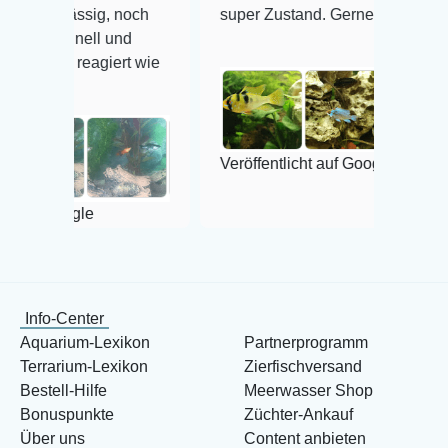
lässig, noch
super Zustand. Gerne wieder 😃
chnell und
s reagiert wie
Veröffentlicht auf Google
oogle
Info-Center
Aquarium-Lexikon
Partnerprogramm
Terrarium-Lexikon
Zierfischversand
Bestell-Hilfe
Meerwasser Shop
Bonuspunkte
Züchter-Ankauf
Über uns
Content anbieten