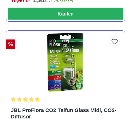
10,59 €*
11,39 €*
(7.02% gespart)
Kaufen
%
Durchschnittliche Bewertung von 5 von 5 Sternen
JBL ProFlora CO2 Taifun Glass Midi, CO2-
Diffusor