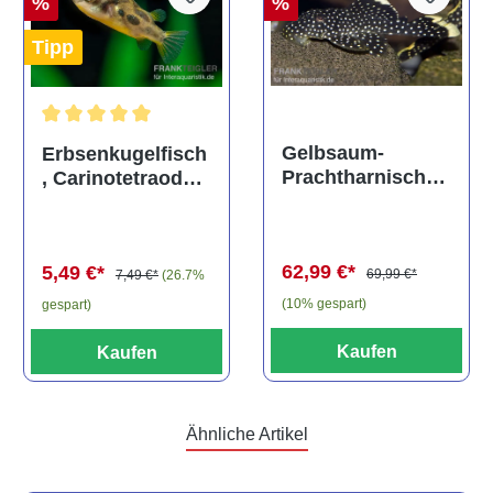
%
%
Tipp
Durchschnittliche Bewertung von 5 von 5 Sternen
Gelbsaum-
Erbsenkugelfisch
Prachtharnischw
, Carinotetraodon
els, L81,
travancoricus
Baryancistrus
(Minifisch)
spec., 6-8 cm
62,99 €*
5,49 €*
69,99 €*
7,49 €*
(26.7%
(10% gespart)
gespart)
Kaufen
Kaufen
Ähnliche Artikel