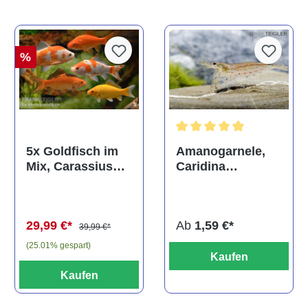
%
Durchschnittliche Bewertun
Amanogarnele,
5x Goldfisch im
Caridina
Mix, Carassius
multidentata
auratus
(Kaltwasser)
Ab
1,59 €*
29,99 €*
39,99 €*
(25.01% gespart)
Kaufen
Kaufen