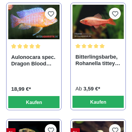
Durchschnittliche Bewertu
Durchschnittliche Bewertung von 5 von 5 Sternen
Bitterlingsbarbe,
Aulonocara spec.
Rohanella titteya,
Dragon Blood
ehem. Puntius
albino, DNZ
titteya
Ab
3,59 €*
18,99 €*
Kaufen
Kaufen