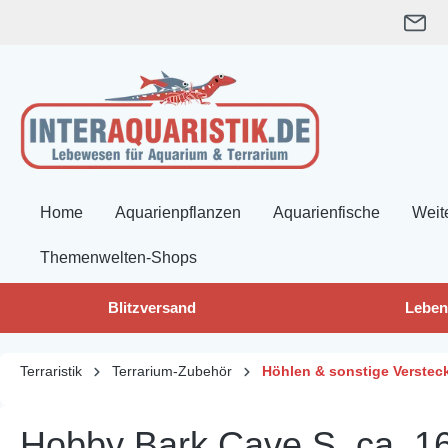
springen
Zur Hauptnavigation springen
Home
Aquarienpflanzen
Aquarienfische
Weit
Themenwelten-Shops
Blitzversand
Leben
Terraristik
Terrarium-Zubehör
Höhlen & sonstige Verstec
Hobby Bark Cave S, ca. 16