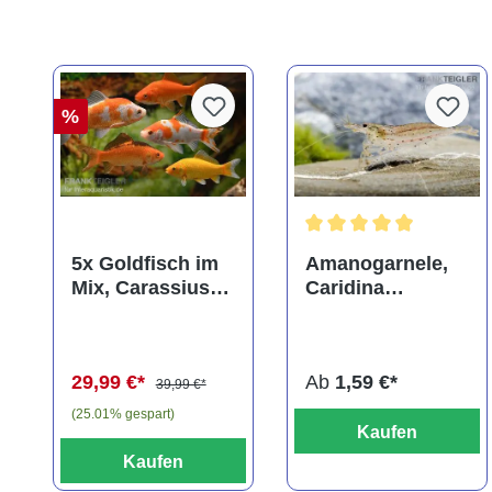
%
Durchschnittliche Bewer
5x Goldfisch im
Amanogarnele,
Mix, Carassius
Caridina
auratus
multidentata
(Kaltwasser)
29,99 €*
Ab
1,59 €*
39,99 €*
(25.01% gespart)
Kaufen
Kaufen