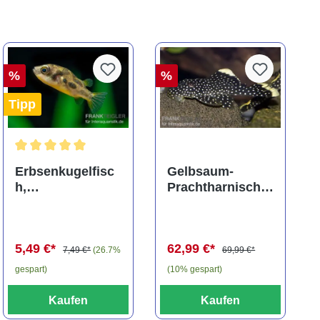
%
%
Tipp
ng von 5 von 5 Sternen
Durchschnittliche Bewertung von 5 von 5 Sternen
Erbsenkugelfisc
Gelbsaum-
h,
Prachtharnischw
Carinotetraodon
els, L81,
travancoricus
Baryancistrus
(Minifisch)
spec., 6-8 cm
5,49 €*
62,99 €*
7,49 €*
(26.7%
69,99 €*
gespart)
(10% gespart)
Kaufen
Kaufen