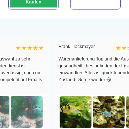
Kaufen
Frank Hackmayer
★★★★★
★★★★
u sehr
Warenanlieferung Top und die Auswahl plu
 is
gesundheitliches befinden der Fische
g, noch nie
einwandfrei. Alles ist quick lebendig und im
 auf Emails
Zustand. Gerne wieder 😃