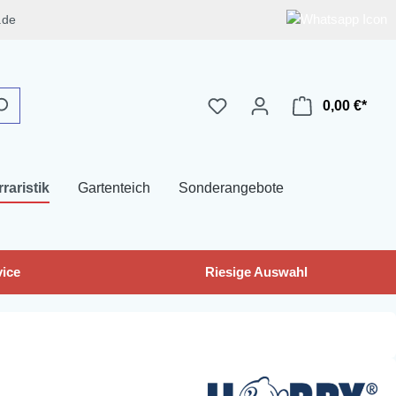
.de
0,00 €*
rraristik
Gartenteich
Sonderangebote
ice
Riesige Auswahl