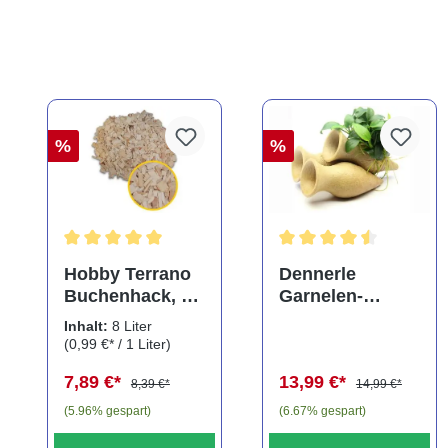
%
%
Durchschnittliche Bewertung von 5 von 5 Sternen
Durchschnittliche Bewe
Hobby Terrano
Dennerle
Buchenhack, 8
Garnelen-
Liter
Amphore,
Inhalt:
8 Liter
Anubias nana
(0,99 €* / 1 Liter)
"Bonsai" auf
7,89 €*
13,99 €*
3er Tonamphore
8,39 €*
14,99 €*
(5.96% gespart)
(6.67% gespart)