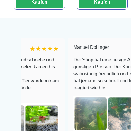
Kaufen
Kaufen
Manuel Dollinger
★★★★★
und schnelle und
Der Shop hat eine riesige Auswahl z
arnelen kamen bis
günstigen Preisen. Der Kundendienst
wahnsinnig freundlich und zuverlässi
e Tier wurde mir am
hat jemand so schnell und kompetent
stände
reagiert wie hier...