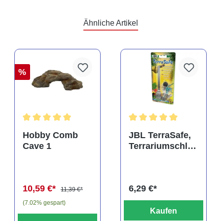
Ähnliche Artikel
%
rtung von 4.5 von 5 Sternen
Durchschnittliche Bewertung von 5 von 5 Sternen
Durchschnittliche Bewertu
Hobby Comb
JBL TerraSafe,
Cave 1
Terrariumschlos
s
10,59 €*
6,29 €*
11,39 €*
(7.02% gespart)
Kaufen