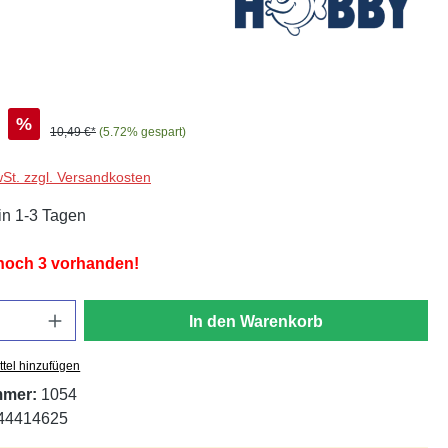
%
10,49 €*
(5.72% gespart)
wSt. zzgl. Versandkosten
in 1-3 Tagen
 noch 3 vorhanden!
In den Warenkorb
tel hinzufügen
mmer:
1054
44414625