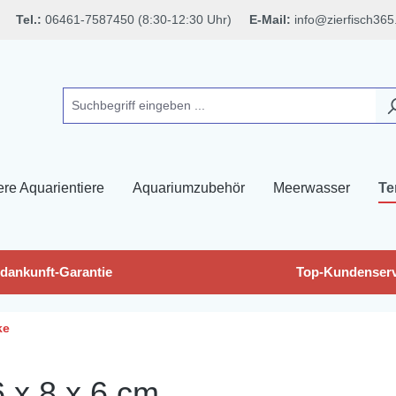
Tel.:
06461-7587450 (8:30-12:30 Uhr)
E-Mail:
info@zierfisch365
ere Aquarientiere
Aquariumzubehör
Meerwasser
Te
dankunft-Garantie
Top-Kundenserv
ke
 x 8 x 6 cm