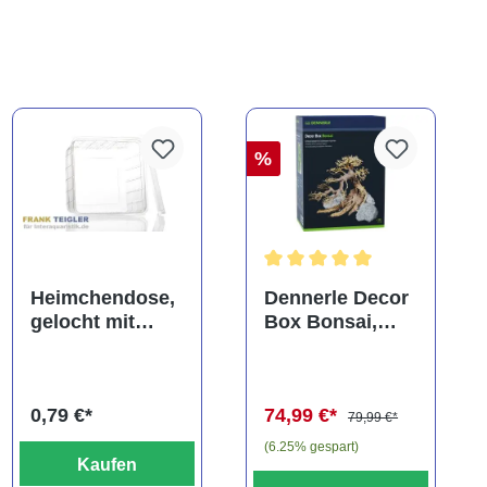
%
ng von 5 von 5 Sternen
Durchschnittliche Bewertung
Heimchendose,
Dennerle Decor
gelocht mit
Box Bonsai,
Deckel
Dekorations-Set
(Auslaufartikel)
0,79 €*
74,99 €*
79,99 €*
(6.25% gespart)
Kaufen