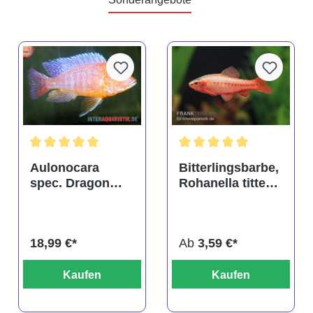
tung von 4.9 von 5 Sternen
Durchschnittliche Bewertung von 5 von 5 Sternen
Durchschnittliche Bewertu
Aulonocara
Bitterlingsbarbe,
spec. Dragon
Rohanella titteya,
Blood albino,
ehem. Puntius
DNZ
titteya
18,99 €*
Ab
3,59 €*
Kaufen
Kaufen