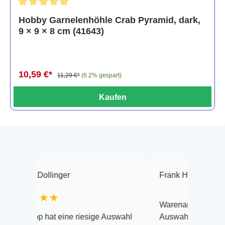
Durchschnittliche Bewertung von 5 von 5 Sternen
Hobby Garnelenhöhle Crab Pyramid, dark,
9 × 9 × 8 cm (41643)
10,59 €*
11,29 €*
(6.2% gespart)
Kaufen
llinger
Frank Hackmayer
★★
★★
Warenanlieferung Top und die
hat eine riesige Auswahl
Auswahl plus gesundheitliches