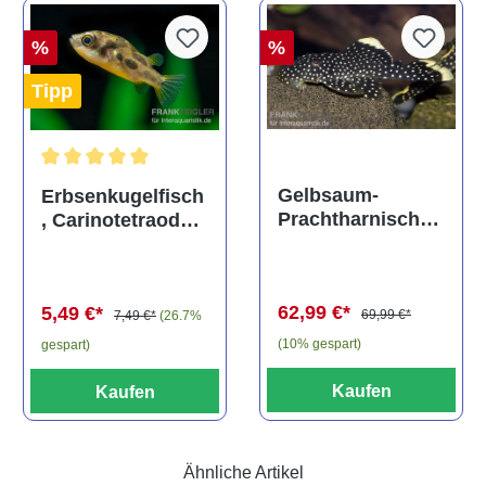
%
%
Tipp
Durchschnittliche Bewertung von 5 von 5 Sternen
Gelbsaum-
Erbsenkugelfisch
Prachtharnischw
, Carinotetraodon
els, L81,
travancoricus
Baryancistrus
(Minifisch)
spec., 6-8 cm
62,99 €*
5,49 €*
69,99 €*
7,49 €*
(26.7%
(10% gespart)
gespart)
Kaufen
Kaufen
Ähnliche Artikel