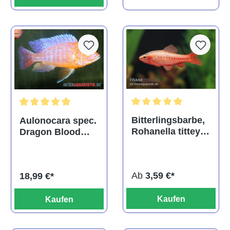
Durchschnittliche Bewertu
Durchschnittliche Bewertung von 5 von 5 Sternen
Bitterlingsbarbe,
Aulonocara spec.
Rohanella titteya,
Dragon Blood
ehem. Puntius
albino, DNZ
titteya
Ab
3,59 €*
18,99 €*
Kaufen
Kaufen