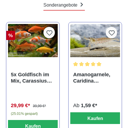
Sonderangebote
%
Durchschnittliche Bewertun
Amanogarnele,
5x Goldfisch im
Caridina
Mix, Carassius
multidentata
auratus
(Kaltwasser)
Ab
1,59 €*
29,99 €*
39,99 €*
(25.01% gespart)
Kaufen
Kaufen