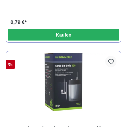
0,79 €*
Kaufen
%