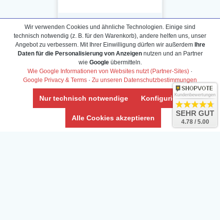
Wir verwenden Cookies und ähnliche Technologien. Einige sind
technisch notwendig (z. B. für den Warenkorb), andere helfen uns, unser
Angebot zu verbessern. Mit Ihrer Einwilligung dürfen wir außerdem
Ihre
Daten für die Personalisierung von Anzeigen
nutzen und an Partner
Daten­schutz­erklärung
wie
Google
übermitteln.
Widerrufs­recht /Widerrufs­formular
Wie Google Informationen von Websites nutzt (Partner-Sites)
·
Google Privacy & Terms
·
Zu unseren Datenschutzbestimmungen
AGB & Info
Impressum
Kundenbewertungen
Nur technisch notwendige
Konfigurieren
Umwelt und Entsorgung
SEHR GUT
Alle Cookies akzeptieren
4.78 / 5.00
Vertrag widerrufen
* Alle Preise inkl. ges. MwSt. zzgl.
Versandkosten
Zierfische, Garnelen, Krebse, Wasserschnecken (Wirbellose),
Aquarienpflanzen & Aquarium-Zubehör preiswert online kaufen.
© Copyright 2024 Interaquaristik.de Shop, Aquarium und
Gartenteich Shop. Alle Rechte vorbehalten.