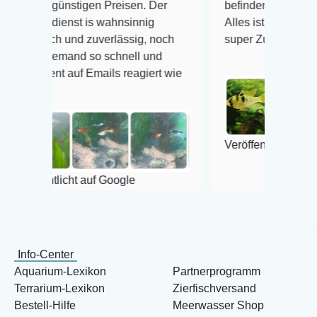
nstigen Preisen. Der
befinden der Fische einwandfre
nst is wahnsinnig
Alles ist quick lebendig und im
 und zuverlässig, noch
super Zustand. Gerne wieder 
mand so schnell und
auf Emails reagiert wie
Veröffentlicht auf Google
icht auf Google
Info-Center
Aquarium-Lexikon
Partnerprogramm
Terrarium-Lexikon
Zierfischversand
Bestell-Hilfe
Meerwasser Shop