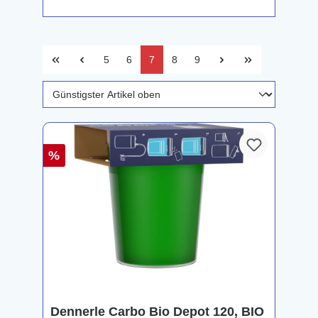
5
6
7
8
9
%
Dennerle Carbo Bio Depot 120, BIO