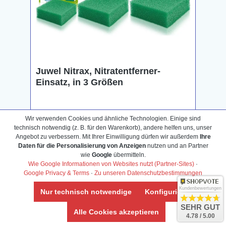
Juwel Nitrax, Nitratentferner-
Einsatz, in 3 Größen
Wir verwenden Cookies und ähnliche Technologien. Einige sind
Ab
6,59 €*
technisch notwendig (z. B. für den Warenkorb), andere helfen uns, unser
Angebot zu verbessern. Mit Ihrer Einwilligung dürfen wir außerdem
Ihre
P
Daten für die Personalisierung von Anzeigen
nutzen und an Partner
20 Bonus-Punkte sichern
wie
Google
übermitteln.
Wie Google Informationen von Websites nutzt (Partner-Sites)
·
Google Privacy & Terms
·
Zu unseren Datenschutzbestimmungen
Kaufen
Kundenbewertungen
Nur technisch notwendige
Konfigurieren
SEHR GUT
Alle Cookies akzeptieren
4.78 / 5.00