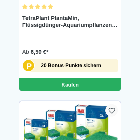
Durchschnittliche Bewertung von 5 von 5 Sternen
TetraPlant PlantaMin,
Flüssigdünger-Aquariumpflanzen,
in 3 Größen
Ab
6,59 €*
P
20 Bonus-Punkte sichern
Kaufen