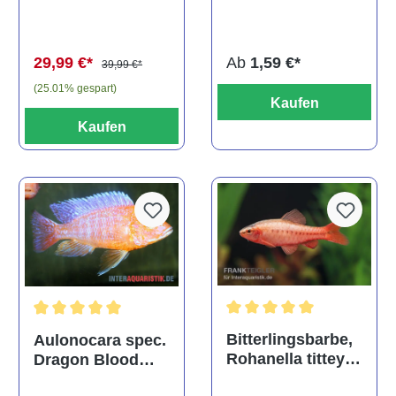
multidentata
auratus
(Kaltwasser)
Ab
1,59 €*
29,99 €*
39,99 €*
(25.01% gespart)
Kaufen
Kaufen
Durchschnittliche Bewertu
Durchschnittliche Bewertung von 5 von 5 Sternen
Bitterlingsbarbe,
Aulonocara spec.
Rohanella titteya,
Dragon Blood
ehem. Puntius
albino, DNZ