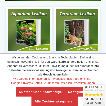
Wir verwenden Cookies und ähnliche Technologien. Einige sind
technisch notwendig (z. B. für den Warenkorb), andere helfen uns, unser
Angebot zu verbessern. Mit Ihrer Einwilligung dürfen wir außerdem
Ihre
Daten für die Personalisierung von Anzeigen
nutzen und an Partner
wie
Google
übermitteln.
Wie Google Informationen von Websites nutzt (Partner-Sites)
·
Google Privacy & Terms
·
Zu unseren Datenschutzbestimmungen
Kundenbewertungen
Nur technisch notwendige
Konfigurieren
SEHR GUT
Alle Cookies akzeptieren
4.78 / 5.00