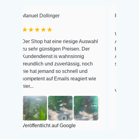
Manuel Dollinger
Frank Hackmayer
★★★★★
Warenanlieferung Top
Der Shop hat eine riesige Auswahl
Auswahl plus gesundh
zu sehr günstigen Preisen. Der
befinden der Fische e
Kundendienst is wahnsinnig
Alles ist quick lebend
reundlich und zuverlässig, noch
super Zustand. Gerne
nie hat jemand so schnell und
kompetent auf Emails reagiert wie
ier...
Veröffentlicht auf Goo
eröffentlicht auf Google