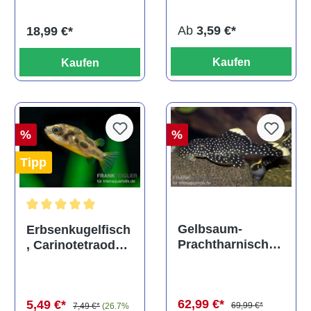
titteya
Ab
3,59 €*
18,99 €*
Kaufen
Kaufen
%
%
Tipp
Durchschnittliche Bewertung von 5 von 5 Sternen
Gelbsaum-
Erbsenkugelfisch
Prachtharnischw
, Carinotetraodon
els, L81,
travancoricus
Baryancistrus
(Minifisch)
spec., 6-8 cm
62,99 €*
5,49 €*
69,99 €*
7,49 €*
(26.7%