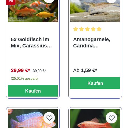
%
Durchschnittliche Bewertun
Amanogarnele,
5x Goldfisch im
Caridina
Mix, Carassius
multidentata
auratus
(Kaltwasser)
Ab
1,59 €*
29,99 €*
39,99 €*
(25.01% gespart)
Kaufen
Kaufen