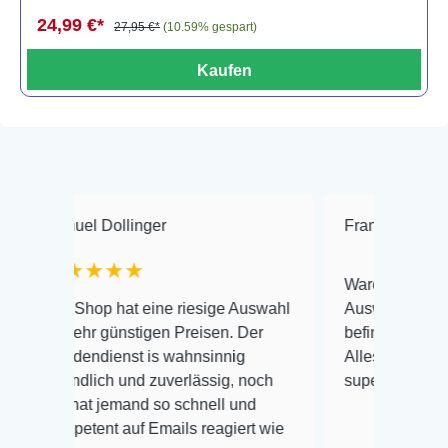
24,99 €*
27,95 €*
(10.59% gespart)
Kaufen
l Dollinger
Frank Hackmayer
★
★★★
Warenanlieferung Top und 
op hat eine riesige Auswahl
Auswahl plus gesundheitli
r günstigen Preisen. Der
befinden der Fische einwan
ndienst is wahnsinnig
Alles ist quick lebendig un
lich und zuverlässig, noch
super Zustand. Gerne wied
t jemand so schnell und
ent auf Emails reagiert wie