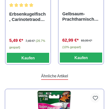
Durchschnittliche Bewertung von 5 von 5 Sternen
Gelbsaum-
Erbsenkugelfisch
Prachtharnischw
, Carinotetraodon
els, L81,
travancoricus
Baryancistrus
(Minifisch)
spec., 6-8 cm
62,99 €*
5,49 €*
69,99 €*
7,49 €*
(26.7%
(10% gespart)
gespart)
Kaufen
Kaufen
Ähnliche Artikel