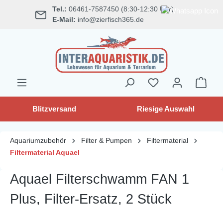
Tel.:
06461-7587450 (8:30-12:30 Uhr)
alt springen
E-Mail:
info@zierfisch365.de
Blitzversand
Riesige Auswahl
Aquariumzubehör
Filter & Pumpen
Filtermaterial
Filtermaterial Aquael
Aquael Filterschwamm FAN 1
Plus, Filter-Ersatz, 2 Stück