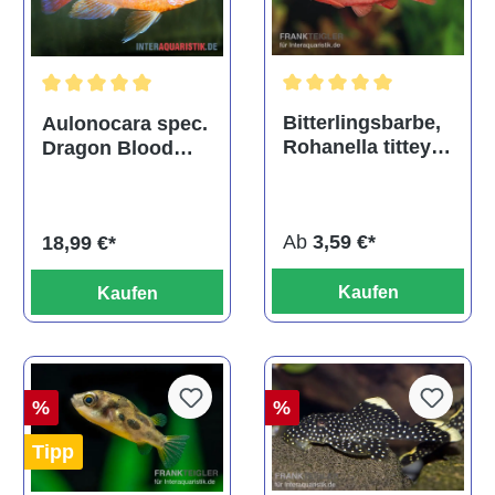
Durchschnittliche Bewertu
Durchschnittliche Bewertung von 5 von 5 Sternen
Bitterlingsbarbe,
Aulonocara spec.
Rohanella titteya,
Dragon Blood
ehem. Puntius
albino, DNZ
titteya
Ab
3,59 €*
18,99 €*
Kaufen
Kaufen
%
%
Tipp