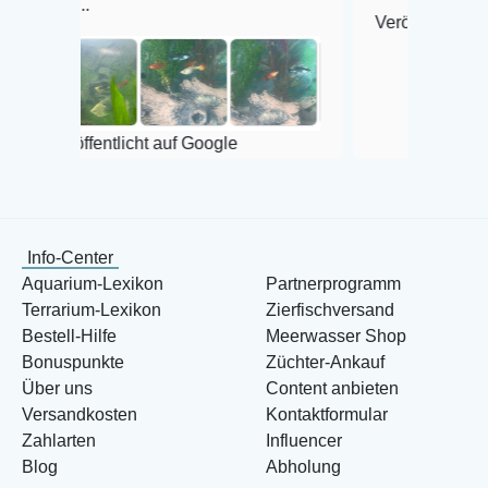
Veröffentlicht auf Google
entlicht auf Google
Info-Center
Aquarium-Lexikon
Partnerprogramm
Terrarium-Lexikon
Zierfischversand
Bestell-Hilfe
Meerwasser Shop
Bonuspunkte
Züchter-Ankauf
Über uns
Content anbieten
Versandkosten
Kontaktformular
Zahlarten
Influencer
Blog
Abholung