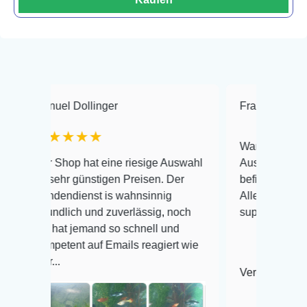
l Dollinger
Frank Hackmayer
★
★★★
Warenanlieferung Top und 
hop hat eine riesige Auswahl
Auswahl plus gesundheitli
hr günstigen Preisen. Der
befinden der Fische einwan
ndienst is wahnsinnig
Alles ist quick lebendig un
lich und zuverlässig, noch
super Zustand. Gerne wied
at jemand so schnell und
ent auf Emails reagiert wie