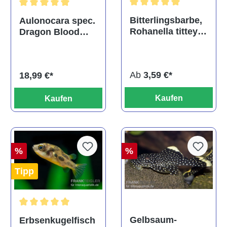
Durchschnittliche Bewertu
Durchschnittliche Bewertung von 5 von 5 Sternen
Bitterlingsbarbe,
Aulonocara spec.
Rohanella titteya,
Dragon Blood
ehem. Puntius
albino, DNZ
titteya
Ab
3,59 €*
18,99 €*
Kaufen
Kaufen
%
%
Tipp
Durchschnittliche Bewertung von 5 von 5 Sternen
Gelbsaum-
Erbsenkugelfisch