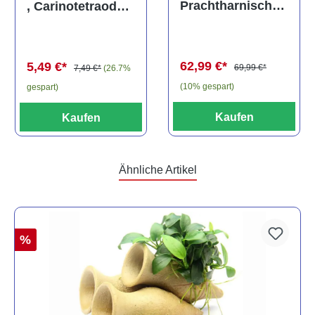
Prachtharnischw
, Carinotetraodon
els, L81,
travancoricus
Baryancistrus
(Minifisch)
spec., 6-8 cm
62,99 €*
5,49 €*
69,99 €*
7,49 €*
(26.7%
(10% gespart)
gespart)
Kaufen
Kaufen
Ähnliche Artikel
%