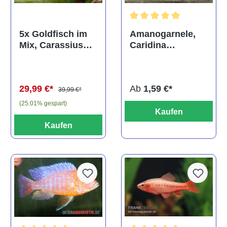
Durchschnittliche Bewertun
Amanogarnele,
5x Goldfisch im
Caridina
Mix, Carassius
multidentata
auratus
(Kaltwasser)
Ab
1,59 €*
29,99 €*
39,99 €*
(25.01% gespart)
Kaufen
Kaufen