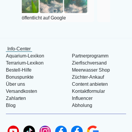
Veröffentlicht auf Google
entlicht auf Google
Info-Center
Aquarium-Lexikon
Partnerprogramm
Terrarium-Lexikon
Zierfischversand
Bestell-Hilfe
Meerwasser Shop
Bonuspunkte
Züchter-Ankauf
Über uns
Content anbieten
Versandkosten
Kontaktformular
Zahlarten
Influencer
Blog
Abholung