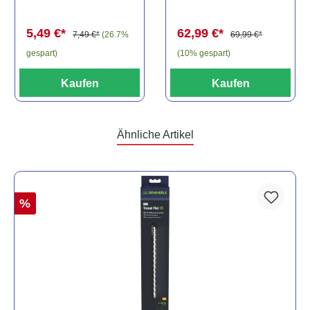
Baryancistrus
(Minifisch)
spec., 6-8 cm
62,99 €*
5,49 €*
69,99 €*
7,49 €*
(26.7%
(10% gespart)
gespart)
Kaufen
Kaufen
Ähnliche Artikel
%