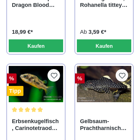
Rohanella titteya,
Dragon Blood
ehem. Puntius
albino, DNZ
titteya
Ab
3,59 €*
18,99 €*
Kaufen
Kaufen
%
%
Tipp
Durchschnittliche Bewertung von 5 von 5 Sternen
Gelbsaum-
Erbsenkugelfisch
Prachtharnischw
, Carinotetraodon
els, L81,
travancoricus