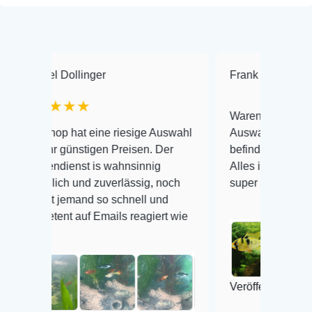
ollinger
Frank Hackmayer
★★
★★
Warenanlieferung Top und di
 hat eine riesige Auswahl
Auswahl plus gesundheitlich
günstigen Preisen. Der
befinden der Fische einwandfr
enst is wahnsinnig
Alles ist quick lebendig und i
ch und zuverlässig, noch
super Zustand. Gerne wieder
jemand so schnell und
t auf Emails reagiert wie
Veröffentlicht auf Google