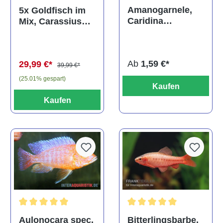
Durchschnittliche Bewertun
Amanogarnele,
5x Goldfisch im
Caridina
Mix, Carassius
multidentata
auratus
(Kaltwasser)
Ab
1,59 €*
29,99 €*
39,99 €*
(25.01% gespart)
Kaufen
Kaufen
Durchschnittliche Bewertu
Durchschnittliche Bewertung von 5 von 5 Sternen
Bitterlingsbarbe,
Aulonocara spec.