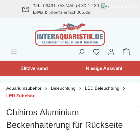
Tel.:
06461-7587450 (8:30-12:30 Uhr)
alt springen
E-Mail:
info@zierfisch365.de
Blitzversand
Riesige Auswahl
Aquariumzubehör
Beleuchtung
LED Beleuchtung
LED Zubehör
Chihiros Aluminium
Beckenhalterung für Rückseite