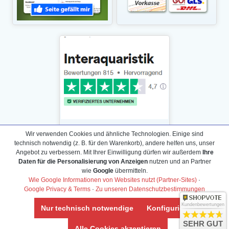
Wir verwenden Cookies und ähnliche Technologien. Einige sind
technisch notwendig (z. B. für den Warenkorb), andere helfen uns, unser
Angebot zu verbessern. Mit Ihrer Einwilligung dürfen wir außerdem
Ihre
Daten für die Personalisierung von Anzeigen
nutzen und an Partner
Daten­schutz­erklärung
wie
Google
übermitteln.
Widerrufs­recht /Widerrufs­formular
Wie Google Informationen von Websites nutzt (Partner-Sites)
·
Google Privacy & Terms
·
Zu unseren Datenschutzbestimmungen
AGB & Info
Impressum
Kundenbewertungen
Nur technisch notwendige
Konfigurieren
Umwelt und Entsorgung
SEHR GUT
Alle Cookies akzeptieren