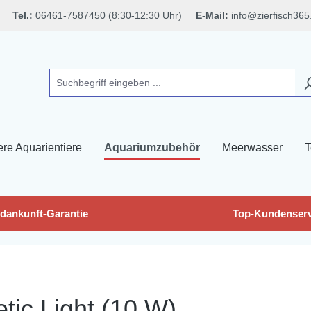
Tel.:
06461-7587450 (8:30-12:30 Uhr)
E-Mail:
info@zierfisch365
ere Aquarientiere
Aquariumzubehör
Meerwasser
T
dankunft-Garantie
Top-Kundenserv
tic Light (10 W)