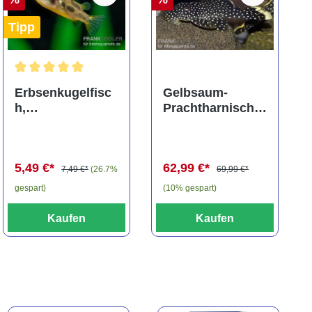
Tipp
ng von 5 von 5 Sternen
Durchschnittliche Bewertung von 5 von 5 Sternen
Erbsenkugelfisc
Gelbsaum-
h,
Prachtharnischw
Carinotetraodon
els, L81,
travancoricus
Baryancistrus
(Minifisch)
spec., 6-8 cm
5,49 €*
62,99 €*
7,49 €*
(26.7%
69,99 €*
gespart)
(10% gespart)
Kaufen
Kaufen