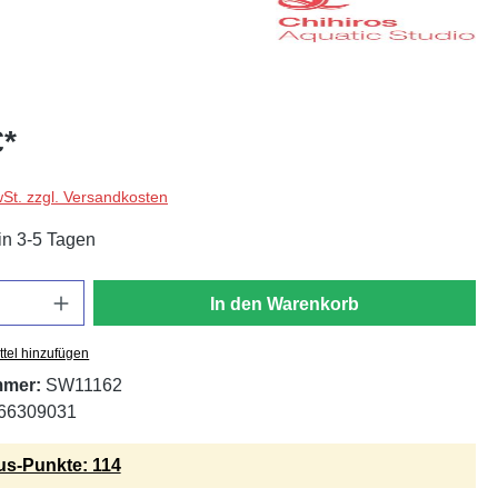
€*
wSt. zzgl. Versandkosten
in 3-5 Tagen
In den Warenkorb
tel hinzufügen
mmer:
SW11162
66309031
s-Punkte: 114