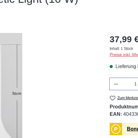
37,99 
Inhalt:
1 Stück
Preise inkl. M
Lieferung 
Anzahl
Zum Merkzet
Produktnu
EAN:
40433
P
Bonu