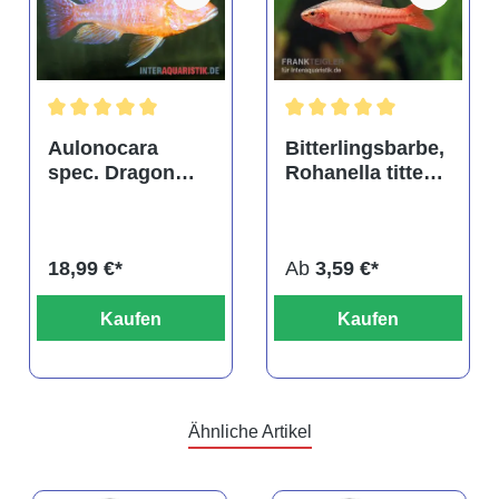
tung von 4.9 von 5 Sternen
Durchschnittliche Bewertung von 5 von 5 Sternen
Durchschnittliche Bewertu
Aulonocara
Bitterlingsbarbe,
spec. Dragon
Rohanella titteya,
Blood albino,
ehem. Puntius
DNZ
titteya
18,99 €*
Ab
3,59 €*
Kaufen
Kaufen
Ähnliche Artikel