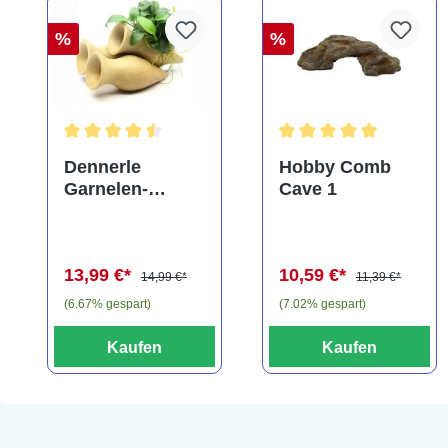
%
%
Durchschnittliche Bewertung von 4.5 von 5 Sternen
Durchschnittliche Bewe
Dennerle
Hobby Comb
Garnelen-
Cave 1
Amphore,
Anubias nana
"Bonsai" auf
13,99 €*
10,59 €*
3er Tonamphore
14,99 €*
11,39 €*
(6.67% gespart)
(7.02% gespart)
Kaufen
Kaufen