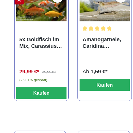
Durchschnittliche Bewer
5x Goldfisch im
Amanogarnele,
Mix, Carassius
Caridina
auratus
multidentata
(Kaltwasser)
29,99 €*
Ab
1,59 €*
39,99 €*
(25.01% gespart)
Kaufen
Kaufen