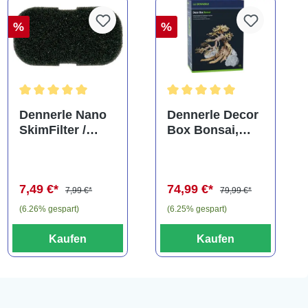
%
%
Durchschnittliche Bewertung von 5 von 5 Sternen
Durchschnittliche Bewertung
Dennerle Nano
Dennerle Decor
SkimFilter /
Box Bonsai,
Scapers Flow
Dekorations-Set
Filter Filterpad
(Auslaufartikel)
7,49 €*
74,99 €*
7,99 €*
79,99 €*
(6.26% gespart)
(6.25% gespart)
Kaufen
Kaufen