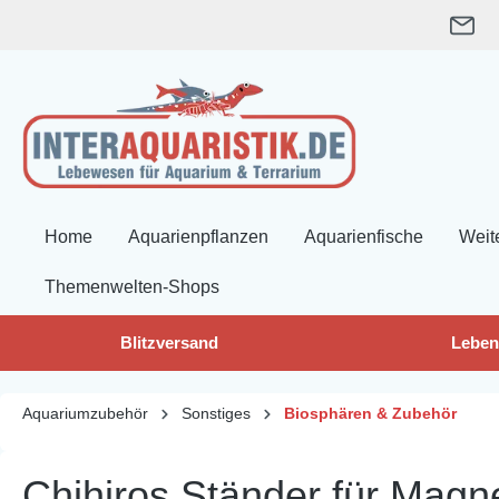
springen
Zur Hauptnavigation springen
Home
Aquarienpflanzen
Aquarienfische
Weit
Themenwelten-Shops
Blitzversand
Leben
Aquariumzubehör
Sonstiges
Biosphären & Zubehör
Chihiros Ständer für Magne