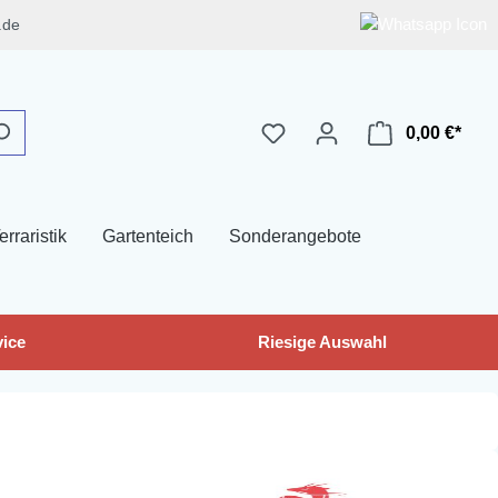
.de
0,00 €*
erraristik
Gartenteich
Sonderangebote
ice
Riesige Auswahl