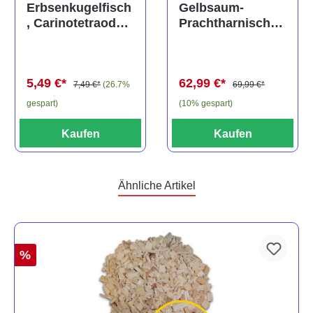
Gelbsaum-
Erbsenkugelfisch
Prachtharnischw
, Carinotetraodon
els, L81,
travancoricus
Baryancistrus
(Minifisch)
spec., 6-8 cm
62,99 €*
5,49 €*
69,99 €*
7,49 €*
(26.7%
(10% gespart)
gespart)
Kaufen
Kaufen
Ähnliche Artikel
%