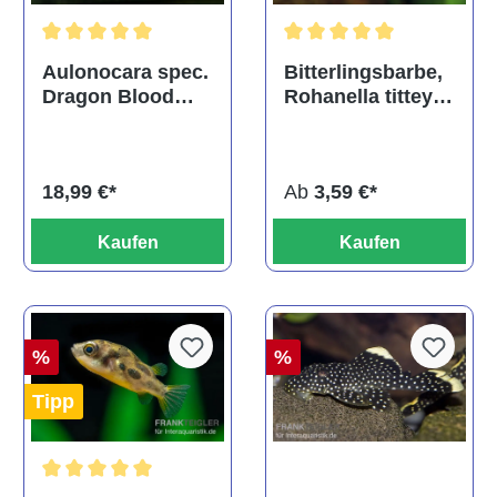
Durchschnittliche Bewertu
Durchschnittliche Bewertung von 5 von 5 Sternen
Bitterlingsbarbe,
Aulonocara spec.
Rohanella titteya,
Dragon Blood
ehem. Puntius
albino, DNZ
titteya
Ab
3,59 €*
18,99 €*
Kaufen
Kaufen
%
%
Tipp
Durchschnittliche Bewertung von 5 von 5 Sternen