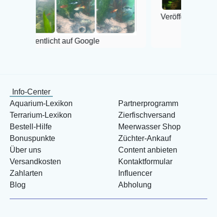
Veröffentlicht auf Google
licht auf Google
Info-Center
Aquarium-Lexikon
Partnerprogramm
Terrarium-Lexikon
Zierfischversand
Bestell-Hilfe
Meerwasser Shop
Bonuspunkte
Züchter-Ankauf
Über uns
Content anbieten
Versandkosten
Kontaktformular
Zahlarten
Influencer
Blog
Abholung