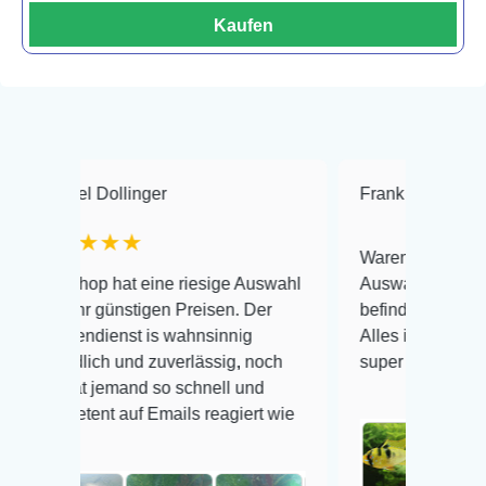
Kaufen
ollinger
Frank Hackmayer
★★
★★
Warenanlieferung Top und die
hat eine riesige Auswahl
Auswahl plus gesundheitliche
ünstigen Preisen. Der
befinden der Fische einwandfr
enst is wahnsinnig
Alles ist quick lebendig und im
h und zuverlässig, noch
super Zustand. Gerne wieder 
emand so schnell und
 auf Emails reagiert wie