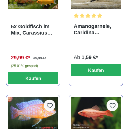
Durchschnittliche Bewertun
Amanogarnele,
5x Goldfisch im
Caridina
Mix, Carassius
multidentata
auratus
(Kaltwasser)
Ab
1,59 €*
29,99 €*
39,99 €*
(25.01% gespart)
Kaufen
Kaufen