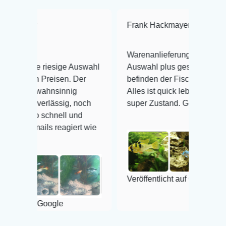
Frank Hackmayer
★★★★
Warenanlieferung Top und die
e riesige Auswahl
Auswahl plus gesundheitliches
n Preisen. Der
befinden der Fische einwandfrei.
 wahnsinnig
Alles ist quick lebendig und im
verlässig, noch
super Zustand. Gerne wieder 😃
o schnell und
ails reagiert wie
Veröffentlicht auf Google
f Google