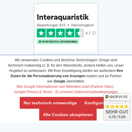
Wir verwenden Cookies und ähnliche Technologien. Einige sind
technisch notwendig (z. B. für den Warenkorb), andere helfen uns, unser
Angebot zu verbessern. Mit Ihrer Einwilligung dürfen wir außerdem
Ihre
Daten für die Personalisierung von Anzeigen
nutzen und an Partner
Daten­schutz­erklärung
wie
Google
übermitteln.
Widerrufs­recht /Widerrufs­formular
Wie Google Informationen von Websites nutzt (Partner-Sites)
·
Google Privacy & Terms
·
Zu unseren Datenschutzbestimmungen
AGB & Info
Impressum
Kundenbewertungen
Nur technisch notwendige
Konfigurieren
Umwelt und Entsorgung
SEHR GUT
Alle Cookies akzeptieren
4.78 / 5.00
Vertrag widerrufen