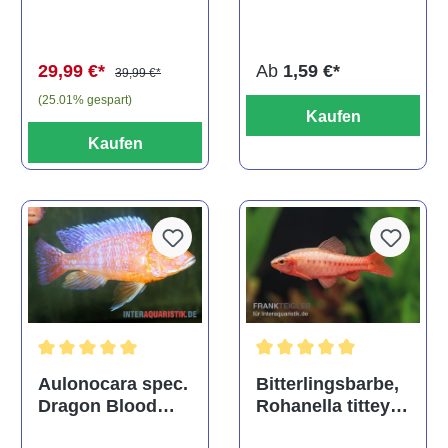
multidentata
auratus
(Kaltwasser)
Ab
1,59 €*
29,99 €*
39,99 €*
(25.01% gespart)
Kaufen
Kaufen
Durchschnittliche Bewertu
Durchschnittliche Bewertung von 5 von 5 Sternen
Bitterlingsbarbe,
Aulonocara spec.
Rohanella titteya,
Dragon Blood
ehem. Puntius
albino, DNZ