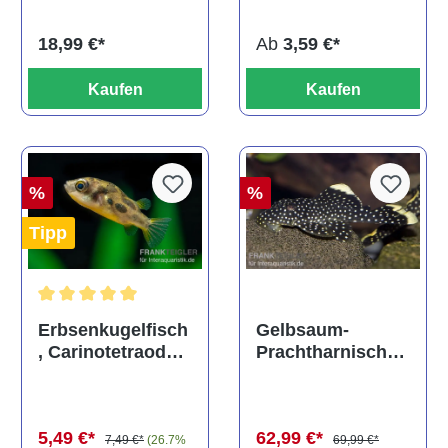
titteya
Ab
3,59 €*
18,99 €*
Kaufen
Kaufen
%
%
Tipp
Durchschnittliche Bewertung von 5 von 5 Sternen
Gelbsaum-
Erbsenkugelfisch
Prachtharnischw
, Carinotetraodon
els, L81,
travancoricus
Baryancistrus
(Minifisch)
spec., 6-8 cm
62,99 €*
5,49 €*
69,99 €*
7,49 €*
(26.7%