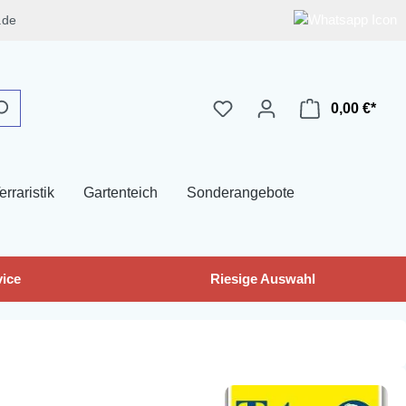
.de
0,00 €*
erraristik
Gartenteich
Sonderangebote
ice
Riesige Auswahl