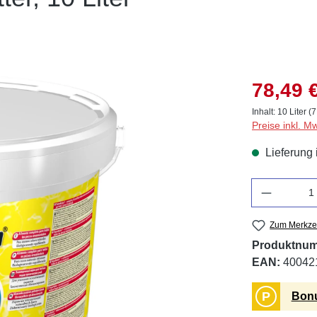
78,49 
Inhalt:
10 Liter
(7
Preise inkl. M
Lieferung 
Anzahl
Zum Merkzet
Produktnu
EAN:
40042
P
Bonu