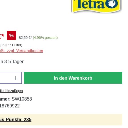
€*
%
82,59 €*
(4.96% gespart)
,85 €* / 1 Liter)
wSt. zzgl. Versandkosten
in 3-5 Tagen
In den Warenkorb
tel hinzufügen
mmer:
SW10858
18769922
s-Punkte: 235