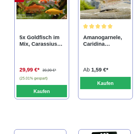
Durchschnittliche Bewer
5x Goldfisch im
Amanogarnele,
Mix, Carassius
Caridina
auratus
multidentata
(Kaltwasser)
29,99 €*
Ab
1,59 €*
39,99 €*
(25.01% gespart)
Kaufen
Kaufen