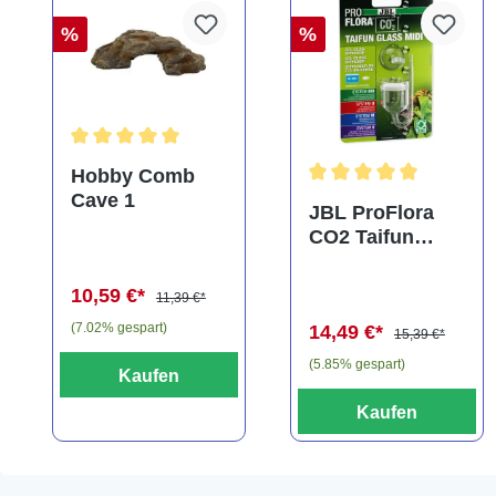
%
%
Durchschnittliche Bewertung von 5 von 5 Sternen
Hobby Comb
Cave 1
Durchschnittliche Bewe
JBL ProFlora
CO2 Taifun
Glass Midi,
CO2-Diffusor
10,59 €*
11,39 €*
(7.02% gespart)
14,49 €*
15,39 €*
(5.85% gespart)
Kaufen
Kaufen