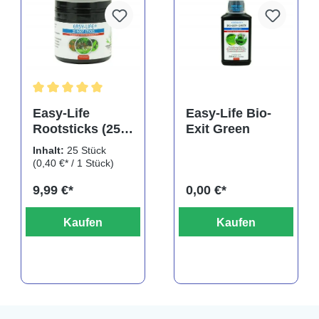
Durchschnittliche Bewertung von 5 von 5 Sternen
Easy-Life
Easy-Life Bio-
Rootsticks (25
Exit Green
rtung von 5 von 5 Sternen
Sticks)
Inhalt:
25 Stück
(0,40 €* / 1 Stück)
9,99 €*
0,00 €*
Kaufen
Kaufen