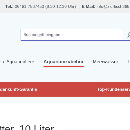
Tel.:
06461-7587450 (8:30-12:30 Uhr)
E-Mail:
info@zierfisch365
ere Aquarientiere
Aquariumzubehör
Meerwasser
T
dankunft-Garantie
Top-Kundenserv
ter, 10 Liter