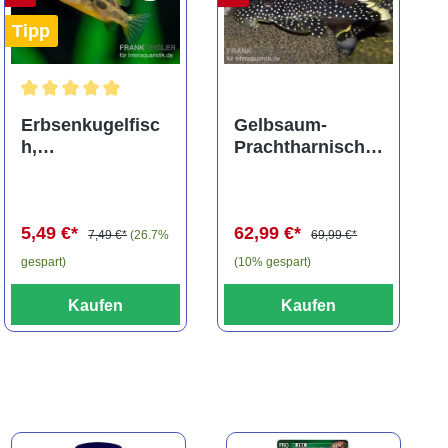
Tipp
ng von 5 von 5 Sternen
Durchschnittliche Bewertung von 5 von 5 Sternen
Erbsenkugelfisc
Gelbsaum-
h,
Prachtharnischw
Carinotetraodon
els, L81,
travancoricus
Baryancistrus
(Minifisch)
spec., 6-8 cm
5,49 €*
62,99 €*
7,49 €*
(26.7%
69,99 €*
gespart)
(10% gespart)
Kaufen
Kaufen