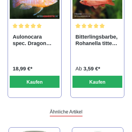
tung von 4.9 von 5 Sternen
Durchschnittliche Bewertung von 5 von 5 Sternen
Durchschnittliche Bewertu
Aulonocara
Bitterlingsbarbe,
spec. Dragon
Rohanella titteya,
Blood albino,
ehem. Puntius
DNZ
titteya
18,99 €*
Ab
3,59 €*
Kaufen
Kaufen
Ähnliche Artikel