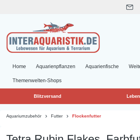
springen
Zur Hauptnavigation springen
Home
Aquarienpflanzen
Aquarienfische
Weit
Themenwelten-Shops
Blitzversand
Leben
Aquariumzubehör
Futter
Flockenfutter
Tetra Rubin Flakes, Farbfut