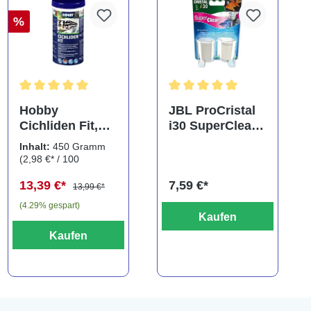
%
Durchschnittliche Bewertung von 5 von 5 Sternen
Durchschnittliche Bewertung
Hobby
JBL ProCristal
Cichliden Fit,
i30 SuperClear,
450 g
Doppelpack,
Inhalt:
450 Gramm
Spezialfiltermat
(2,98 €* / 100
erial
Gramm)
13,39 €*
7,59 €*
13,99 €*
(4.29% gespart)
Kaufen
Kaufen