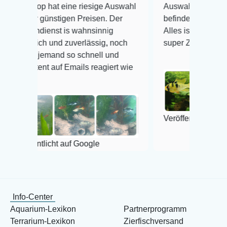
hat eine riesige Auswahl
Auswahl plus gesundheitliche
ünstigen Preisen. Der
befinden der Fische einwandfre
nst is wahnsinnig
Alles ist quick lebendig und im
 und zuverlässig, noch
super Zustand. Gerne wieder 
emand so schnell und
auf Emails reagiert wie
Veröffentlicht auf Google
icht auf Google
Info-Center
Aquarium-Lexikon
Partnerprogramm
Terrarium-Lexikon
Zierfischversand