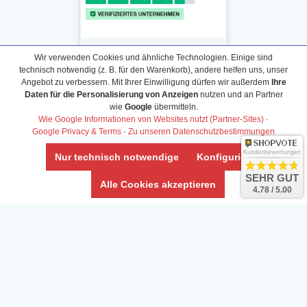
Wir verwenden Cookies und ähnliche Technologien. Einige sind
technisch notwendig (z. B. für den Warenkorb), andere helfen uns, unser
Angebot zu verbessern. Mit Ihrer Einwilligung dürfen wir außerdem
Ihre
Daten für die Personalisierung von Anzeigen
nutzen und an Partner
Daten­schutz­erklärung
wie
Google
übermitteln.
Widerrufs­recht /Widerrufs­formular
Wie Google Informationen von Websites nutzt (Partner-Sites)
·
Google Privacy & Terms
·
Zu unseren Datenschutzbestimmungen
AGB & Info
Impressum
Kundenbewertungen
Nur technisch notwendige
Konfigurieren
Umwelt und Entsorgung
SEHR GUT
Alle Cookies akzeptieren
4.78 / 5.00
Vertrag widerrufen
* Alle Preise inkl. ges. MwSt. zzgl.
Versandkosten
Zierfische, Garnelen, Krebse, Wasserschnecken (Wirbellose),
Aquarienpflanzen & Aquarium-Zubehör preiswert online kaufen.
© Copyright 2024 Interaquaristik.de Shop, Aquarium und
Gartenteich Shop. Alle Rechte vorbehalten.