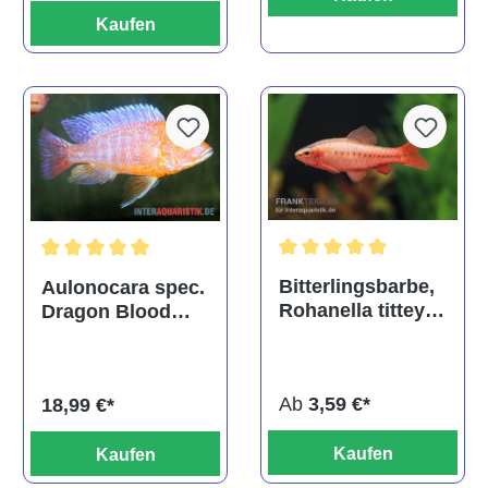
Kaufen
Durchschnittliche Bewertu
Durchschnittliche Bewertung von 5 von 5 Sternen
Bitterlingsbarbe,
Aulonocara spec.
Rohanella titteya,
Dragon Blood
ehem. Puntius
albino, DNZ
titteya
Ab
3,59 €*
18,99 €*
Kaufen
Kaufen