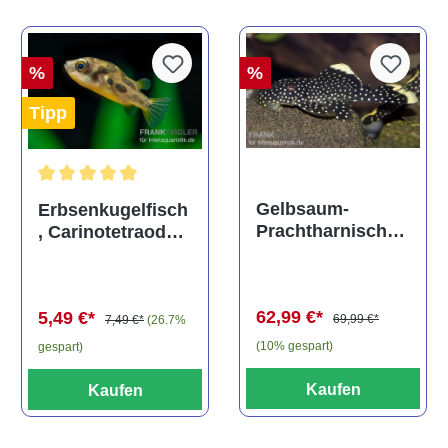
%
%
Tipp
Durchschnittliche Bewertung von 5 von 5 Sternen
Gelbsaum-
Erbsenkugelfisch
Prachtharnischw
, Carinotetraodon
els, L81,
travancoricus
Baryancistrus
(Minifisch)
spec., 6-8 cm
62,99 €*
5,49 €*
69,99 €*
7,49 €*
(26.7%
(10% gespart)
gespart)
Kaufen
Kaufen