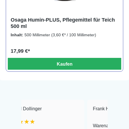
Osaga Humin-PLUS, Pflegemittel für Teich
500 ml
Inhalt:
500 Millimeter
(3,60 €* / 100 Millimeter)
17,99 €*
Kaufen
llinger
Frank Hackmayer
★★
★★
Warenanlieferung Top und die