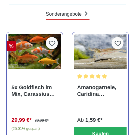
Sonderangebote
%
Durchschnittliche Bewertun
Amanogarnele,
5x Goldfisch im
Caridina
Mix, Carassius
multidentata
auratus
(Kaltwasser)
Ab
1,59 €*
29,99 €*
39,99 €*
(25.01% gespart)
Kaufen