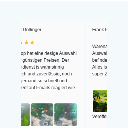
llinger
Frank Hackmayer
★★
★★
Warenanlieferung Top und die
hat eine riesige Auswahl
Auswahl plus gesundheitliche
ünstigen Preisen. Der
befinden der Fische einwandfre
nst is wahnsinnig
Alles ist quick lebendig und im
h und zuverlässig, noch
super Zustand. Gerne wieder 
emand so schnell und
 auf Emails reagiert wie
Veröffentlicht auf Google