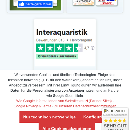
Wir verwenden Cookies und ähnliche Technologien. Einige sind
technisch notwendig (z. B. für den Warenkorb), andere helfen uns, unser
Angebot zu verbessern. Mit Ihrer Einwilligung dürfen wir außerdem
Ihre
Daten für die Personalisierung von Anzeigen
nutzen und an Partner
Daten­schutz­erklärung
wie
Google
übermitteln.
Widerrufs­recht /Widerrufs­formular
Wie Google Informationen von Websites nutzt (Partner-Sites)
·
Google Privacy & Terms
·
Zu unseren Datenschutzbestimmungen
AGB & Info
Impressum
Kundenbewertungen
Nur technisch notwendige
Konfigurieren
Umwelt und Entsorgung
SEHR GUT
Alle Cookies akzeptieren