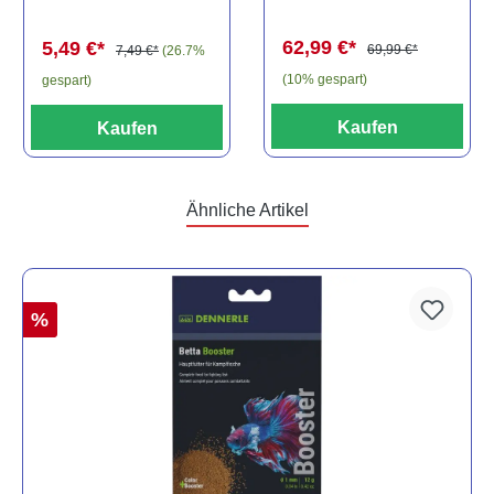
Baryancistrus
(Minifisch)
spec., 6-8 cm
62,99 €*
5,49 €*
69,99 €*
7,49 €*
(26.7%
(10% gespart)
gespart)
Kaufen
Kaufen
Ähnliche Artikel
%