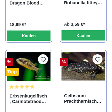
Rohanella titteya,
Dragon Blood
ehem. Puntius
albino, DNZ
titteya
Ab
3,59 €*
18,99 €*
Kaufen
Kaufen
%
%
Tipp
Durchschnittliche Bewertung von 5 von 5 Sternen
Gelbsaum-
Erbsenkugelfisch
Prachtharnischw
, Carinotetraodon
els, L81,
travancoricus