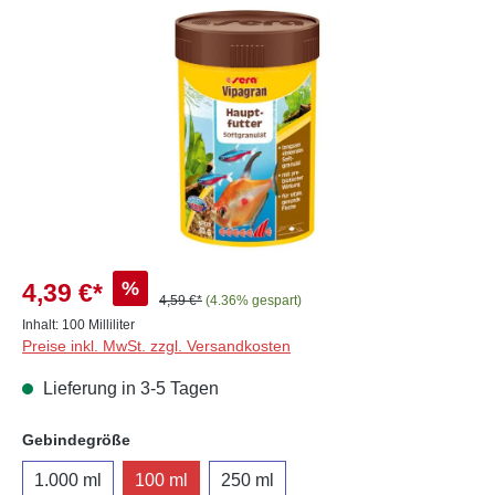
Bildergalerie überspringen
%
4,39 €*
4,59 €*
(4.36% gespart)
Inhalt:
100 Milliliter
Preise inkl. MwSt. zzgl. Versandkosten
Lieferung in 3-5 Tagen
auswählen
Gebindegröße
1.000 ml
100 ml
250 ml