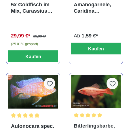
Durchschnittliche Bewertun
Amanogarnele,
5x Goldfisch im
Caridina
Mix, Carassius
multidentata
auratus
(Kaltwasser)
Ab
1,59 €*
29,99 €*
39,99 €*
(25.01% gespart)
Kaufen
Kaufen
Durchschnittliche Bewertu
Durchschnittliche Bewertung von 5 von 5 Sternen
Bitterlingsbarbe,
Aulonocara spec.