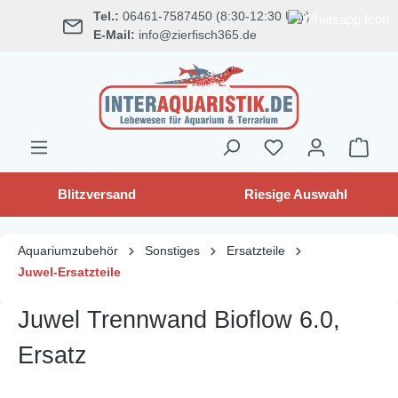
Tel.:
06461-7587450 (8:30-12:30 Uhr)
alt springen
E-Mail:
info@zierfisch365.de
Blitzversand
Riesige Auswahl
Aquariumzubehör
Sonstiges
Ersatzteile
Juwel-Ersatzteile
Juwel Trennwand Bioflow 6.0,
Ersatz