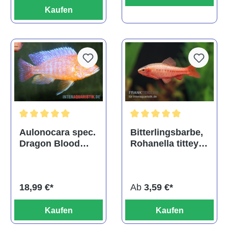
Kaufen
Durchschnittliche Bewertu
Durchschnittliche Bewertung von 5 von 5 Sternen
Bitterlingsbarbe,
Aulonocara spec.
Rohanella titteya,
Dragon Blood
ehem. Puntius
albino, DNZ
titteya
Ab
3,59 €*
18,99 €*
Kaufen
Kaufen