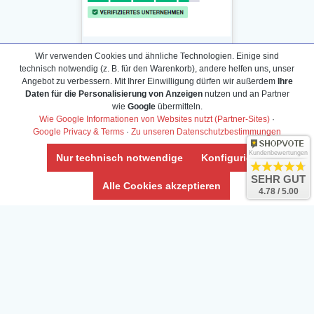
Wir verwenden Cookies und ähnliche Technologien. Einige sind
technisch notwendig (z. B. für den Warenkorb), andere helfen uns, unser
Angebot zu verbessern. Mit Ihrer Einwilligung dürfen wir außerdem
Ihre
Daten für die Personalisierung von Anzeigen
nutzen und an Partner
Daten­schutz­erklärung
wie
Google
übermitteln.
Widerrufs­recht /Widerrufs­formular
Wie Google Informationen von Websites nutzt (Partner-Sites)
·
Google Privacy & Terms
·
Zu unseren Datenschutzbestimmungen
AGB & Info
Impressum
Kundenbewertungen
Nur technisch notwendige
Konfigurieren
Umwelt und Entsorgung
SEHR GUT
Alle Cookies akzeptieren
4.78 / 5.00
Vertrag widerrufen
* Alle Preise inkl. ges. MwSt. zzgl.
Versandkosten
Zierfische, Garnelen, Krebse, Wasserschnecken (Wirbellose),
Aquarienpflanzen & Aquarium-Zubehör preiswert online kaufen.
© Copyright 2024 Interaquaristik.de Shop, Aquarium und
Gartenteich Shop. Alle Rechte vorbehalten.