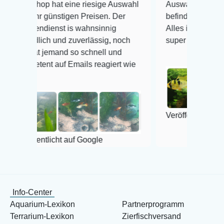
 hat eine riesige Auswahl
Auswahl plus gesundheitlich
günstigen Preisen. Der
befinden der Fische einwandf
ienst is wahnsinnig
Alles ist quick lebendig und 
ch und zuverlässig, noch
super Zustand. Gerne wieder
jemand so schnell und
t auf Emails reagiert wie
Veröffentlicht auf Google
tlicht auf Google
Info-Center
Aquarium-Lexikon
Partnerprogramm
Terrarium-Lexikon
Zierfischversand