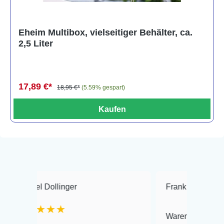
Eheim Multibox, vielseitiger Behälter, ca.
2,5 Liter
17,89 €*
18,95 €*
(5.59% gespart)
Kaufen
Dollinger
Frank Hackmayer
★
★★
Warenanlieferung Top und di