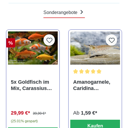
Sonderangebote
%
Durchschnittliche Bewertun
Amanogarnele,
5x Goldfisch im
Caridina
Mix, Carassius
multidentata
auratus
(Kaltwasser)
Ab
1,59 €*
29,99 €*
39,99 €*
(25.01% gespart)
Kaufen