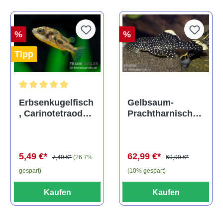
%
%
Tipp
Durchschnittliche Bewertung von 5 von 5 Sternen
Gelbsaum-
Erbsenkugelfisch
Prachtharnischw
, Carinotetraodon
els, L81,
travancoricus
Baryancistrus
(Minifisch)
spec., 6-8 cm
62,99 €*
5,49 €*
69,99 €*
7,49 €*
(26.7%
(10% gespart)
gespart)
Kaufen
Kaufen