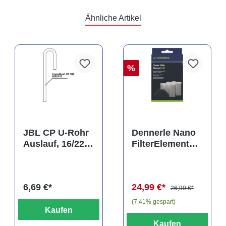
Ähnliche Artikel
%
JBL CP U-Rohr
Dennerle Nano
Auslauf, 16/22
FilterElement
mm
XXL,
Ersatzkartusche
für Eckfilter XXL
6,69 €*
24,99 €*
(2er-Pack)
26,99 €*
(7.41% gespart)
Kaufen
Kaufen