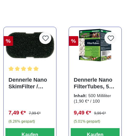
%
%
Durchschnittliche Bewertung von 5 von 5 Sternen
Dennerle Nano
Dennerle Nano
SkimFilter /
FilterTubes, 500
Scapers Flow
ml, Filterringe
Inhalt:
500 Milliliter
Filter Filterpad
(1,90 €* / 100
Milliliter)
7,49 €*
9,49 €*
7,99 €*
9,99 €*
(6.26% gespart)
(5.01% gespart)
Kaufen
Kaufen