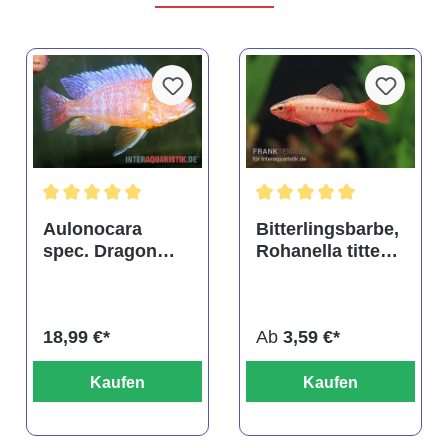
tung von 4.9 von 5 Sternen
Durchschnittliche Bewertung von 5 von 5 Sternen
Durchschnittliche Bewertu
Aulonocara
Bitterlingsbarbe,
spec. Dragon
Rohanella titteya,
Blood albino,
ehem. Puntius
DNZ
titteya
18,99 €*
Ab
3,59 €*
Kaufen
Kaufen