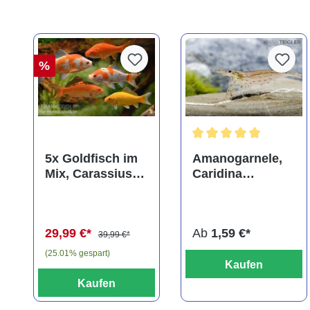
%
Durchschnittliche Bewer
5x Goldfisch im
Amanogarnele,
Mix, Carassius
Caridina
auratus
multidentata
(Kaltwasser)
29,99 €*
Ab
1,59 €*
39,99 €*
(25.01% gespart)
Kaufen
Kaufen