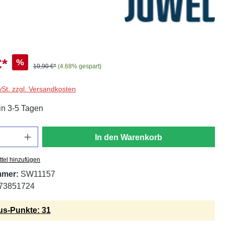
€*
%
10,90 €*
(4.68% gespart)
wSt. zzgl. Versandkosten
in 3-5 Tagen
In den Warenkorb
tel hinzufügen
mmer:
SW11157
73851724
s-Punkte: 31