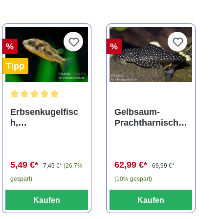
%
%
Tipp
ng von 5 von 5 Sternen
Durchschnittliche Bewertung von 5 von 5 Sternen
Erbsenkugelfisc
Gelbsaum-
h,
Prachtharnischw
Carinotetraodon
els, L81,
travancoricus
Baryancistrus
(Minifisch)
spec., 6-8 cm
5,49 €*
62,99 €*
7,49 €*
(26.7%
69,99 €*
gespart)
(10% gespart)
Kaufen
Kaufen