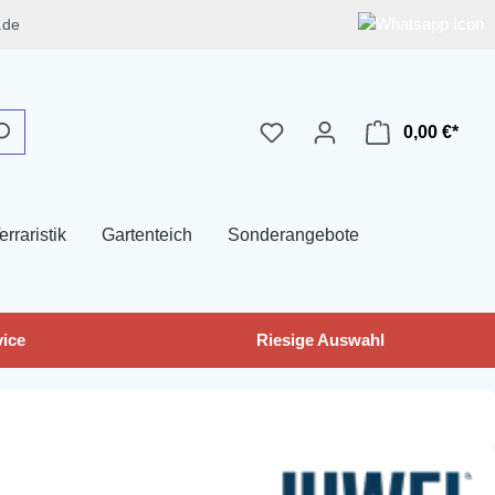
.de
0,00 €*
erraristik
Gartenteich
Sonderangebote
ice
Riesige Auswahl