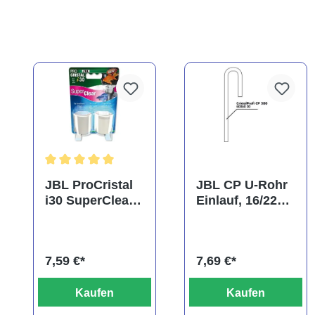
Durchschnittliche Bewertung von 5 von 5 Sternen
JBL ProCristal
JBL CP U-Rohr
i30 SuperClear,
Einlauf, 16/22
Doppelpack,
mm
Spezialfiltermat
(Ansaugrohr)
erial
7,59 €*
7,69 €*
Kaufen
Kaufen