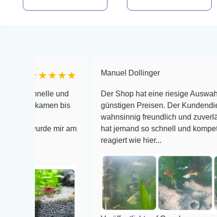
Manuel Dollinger
★★★★★
★★★
hnelle und
Der Shop hat eine riesige Auswahl zu sehr
 kamen bis
günstigen Preisen. Der Kundendienst is
wahnsinnig freundlich und zuverlässig, noc
 wurde mir am
hat jemand so schnell und kompetent auf E
reagiert wie hier...