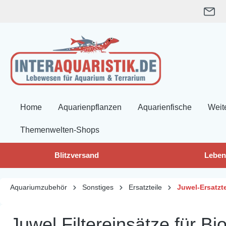
springen
Zur Hauptnavigation springen
Home
Aquarienpflanzen
Aquarienfische
Weit
Themenwelten-Shops
Blitzversand
Leben
Aquariumzubehör
Sonstiges
Ersatzteile
Juwel-Ersatzte
Juwel Filtereinsätze für Bi