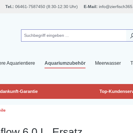
Tel.:
06461-7587450 (8:30-12:30 Uhr)
E-Mail:
info@zierfisch365
ere Aquarientiere
Aquariumzubehör
Meerwasser
T
dankunft-Garantie
Top-Kundenserv
ile
oflow 6.0 L, Ersatz