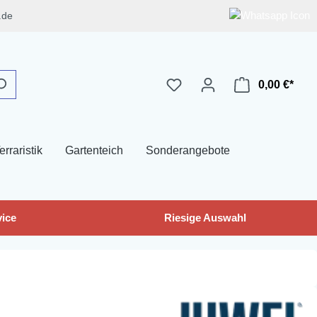
.de
0,00 €*
erraristik
Gartenteich
Sonderangebote
ice
Riesige Auswahl