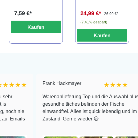
Spezialfiltermat
Ersatzkartusche
erial
für Eckfilter XXL
7,59 €*
24,99 €*
(2er-Pack)
26,99 €*
(7.41% gespart)
Kaufen
Kaufen
Frank Hackmayer
★★
★★★★
Warenanlieferung Top und die Auswahl plus
gesundheitliches befinden der Fische
nie
einwandfrei. Alles ist quick lebendig und im super
ils
Zustand. Gerne wieder 😃