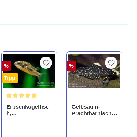
%
%
Tipp
ng von 5 von 5 Sternen
Durchschnittliche Bewertung von 5 von 5 Sternen
Erbsenkugelfisc
Gelbsaum-
h,
Prachtharnischw
Carinotetraodon
els, L81,
travancoricus
Baryancistrus
(Minifisch)
spec., 6-8 cm