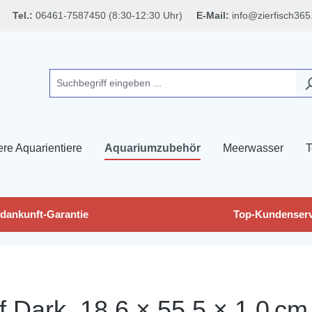
Tel.:
06461-7587450 (8:30-12:30 Uhr)
E-Mail:
info@zierfisch365
ere Aquarientiere
Aquariumzubehör
Meerwasser
T
dankunft-Garantie
Top-Kundenserv
ff Dark, 18,6 × 55,5 × 1,0 cm