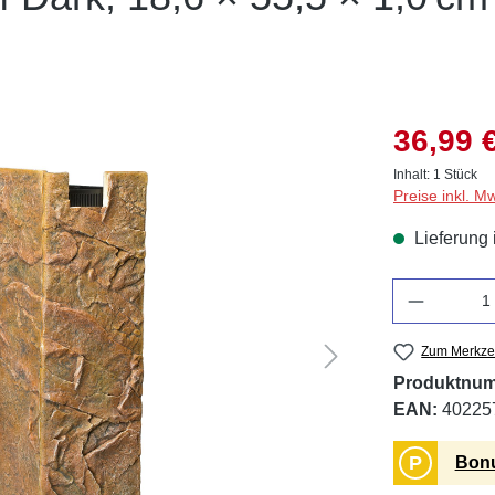
36,99 
Inhalt:
1 Stück
Preise inkl. M
Lieferung 
Anzahl
Zum Merkzet
Produktnu
EAN:
40225
P
Bonu