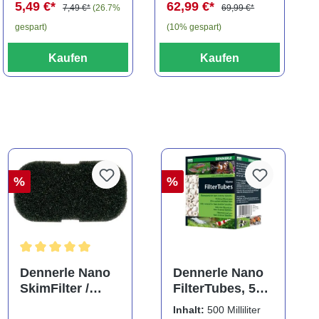
5,49 €*
62,99 €*
7,49 €*
(26.7%
69,99 €*
gespart)
(10% gespart)
Kaufen
Kaufen
%
%
Durchschnittliche Bewertung von 5 von 5 Sternen
Dennerle Nano
Dennerle Nano
SkimFilter /
FilterTubes, 500
Scapers Flow
ml, Filterringe
Inhalt:
500 Milliliter