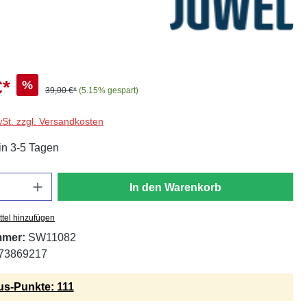
€*
%
39,00 €*
(5.15% gespart)
wSt. zzgl. Versandkosten
in 3-5 Tagen
In den Warenkorb
tel hinzufügen
mmer:
SW11082
73869217
s-Punkte: 111