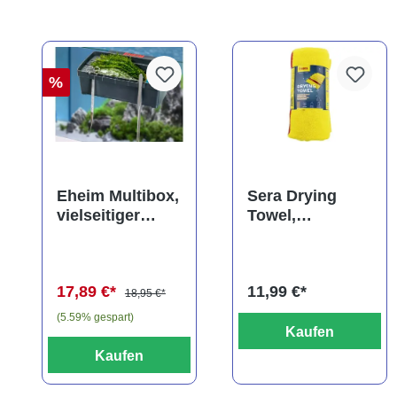
%
Eheim Multibox,
Sera Drying
vielseitiger
Towel,
Behälter, ca. 2,5
saugfähiges
Liter
Handtuch,
80x40 cm
17,89 €*
11,99 €*
18,95 €*
(5.59% gespart)
Kaufen
Kaufen