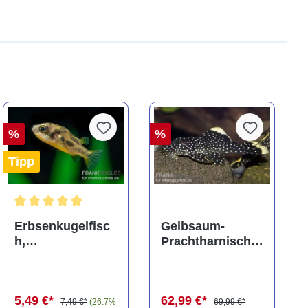
%
%
Tipp
ng von 5 von 5 Sternen
Durchschnittliche Bewertung von 5 von 5 Sternen
Erbsenkugelfisc
Gelbsaum-
h,
Prachtharnischw
Carinotetraodon
els, L81,
travancoricus
Baryancistrus
(Minifisch)
spec., 6-8 cm
5,49 €*
62,99 €*
7,49 €*
(26.7%
69,99 €*