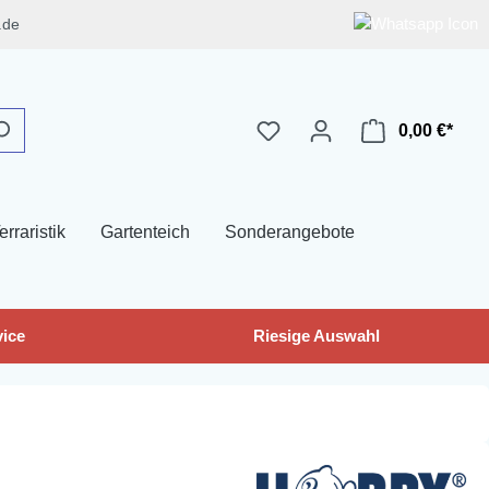
.de
0,00 €*
erraristik
Gartenteich
Sonderangebote
ice
Riesige Auswahl