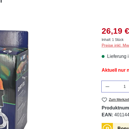
26,19 €
Inhalt:
1 Stück
Preise inkl. M
Lieferung 
Aktuell nur
Anzahl
Zum Merkzet
Produktnum
EAN:
40114
P
Bonu