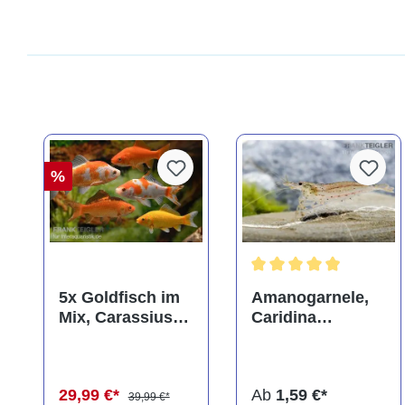
%
Durchschnittliche Bewer
5x Goldfisch im
Amanogarnele,
Mix, Carassius
Caridina
auratus
multidentata
(Kaltwasser)
29,99 €*
Ab
1,59 €*
39,99 €*