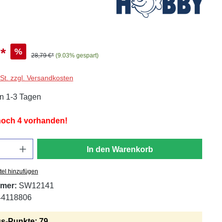
*
%
28,79 €*
(9.03% gespart)
wSt. zzgl. Versandkosten
in 1-3 Tagen
 noch 4 vorhanden!
In den Warenkorb
tel hinzufügen
mer:
SW12141
44118806
s-Punkte: 79