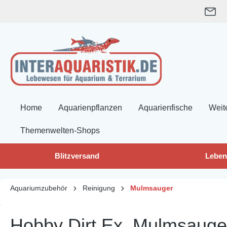
springen
Zur Hauptnavigation springen
Home
Aquarienpflanzen
Aquarienfische
Weit
Themenwelten-Shops
Blitzversand
Leben
Aquariumzubehör
Reinigung
Mulmsauger
Hobby Dirt Ex, Mulmsauge