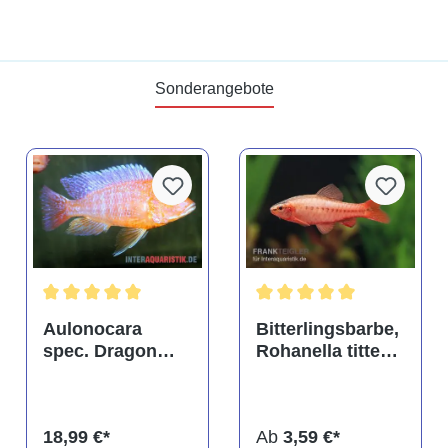
Sonderangebote
tung von 4.9 von 5 Sternen
Durchschnittliche Bewertung von 5 von 5 Sternen
Durchschnittliche Bewertu
Aulonocara
Bitterlingsbarbe,
spec. Dragon
Rohanella titteya,
Blood albino,
ehem. Puntius
DNZ
titteya
18,99 €*
Ab
3,59 €*