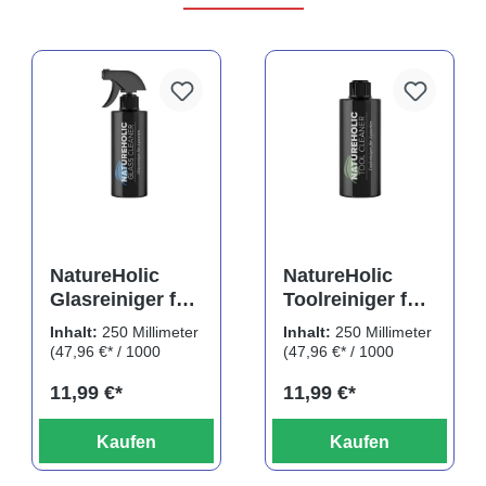
NatureHolic
NatureHolic
Glasreiniger für
Toolreiniger für
Aquarien,
Aquarien,
Inhalt:
250 Millimeter
Inhalt:
250 Millimeter
CleanLine, 250
CleanLine, 250
(47,96 €* / 1000
(47,96 €* / 1000
ml
ml
Millimeter)
Millimeter)
11,99 €*
11,99 €*
Kaufen
Kaufen