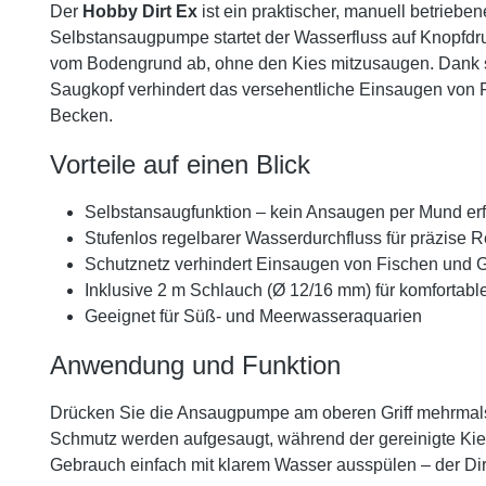
Der
Hobby Dirt Ex
ist ein praktischer, manuell betrieb
Selbstansaugpumpe startet der Wasserfluss auf Knopfdr
vom Bodengrund ab, ohne den Kies mitzusaugen. Dank stu
Saugkopf verhindert das versehentliche Einsaugen von 
Becken.
Vorteile auf einen Blick
Selbstansaugfunktion – kein Ansaugen per Mund erf
Stufenlos regelbarer Wasserdurchfluss für präzise 
Schutznetz verhindert Einsaugen von Fischen und 
Inklusive 2 m Schlauch (Ø 12/16 mm) für komfortab
Geeignet für Süß- und Meerwasseraquarien
Anwendung und Funktion
Drücken Sie die Ansaugpumpe am oberen Griff mehrmals
Schmutz werden aufgesaugt, während der gereinigte Kies
Gebrauch einfach mit klarem Wasser ausspülen – der Dirt 