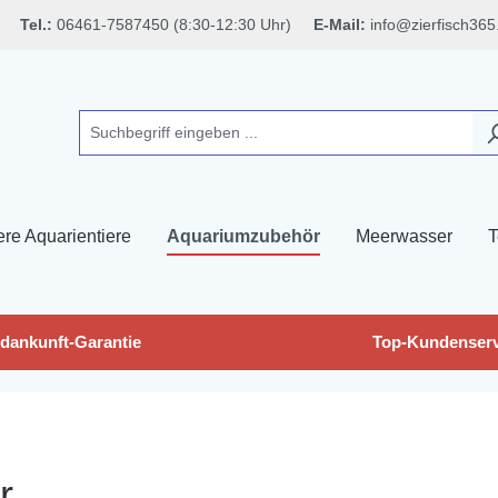
Tel.:
06461-7587450 (8:30-12:30 Uhr)
E-Mail:
info@zierfisch365
ere Aquarientiere
Aquariumzubehör
Meerwasser
T
dankunft-Garantie
Top-Kundenserv
r