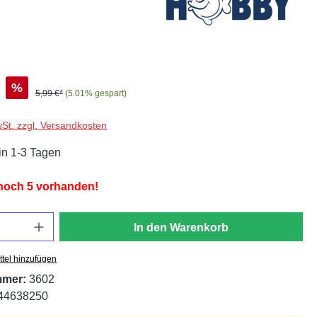
%
5,99 €*
(5.01% gespart)
wSt. zzgl. Versandkosten
in 1-3 Tagen
 noch 5 vorhanden!
In den Warenkorb
tel hinzufügen
mmer:
3602
44638250