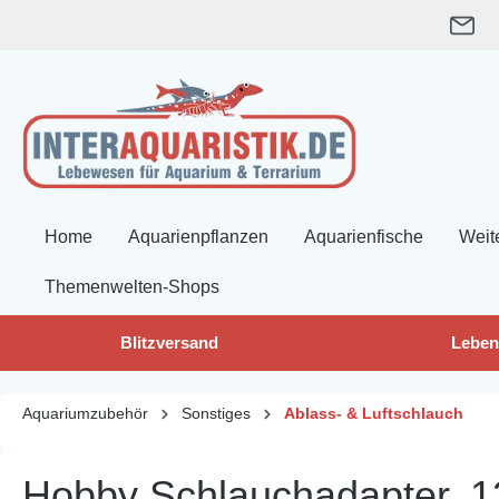
springen
Zur Hauptnavigation springen
Home
Aquarienpflanzen
Aquarienfische
Weit
Themenwelten-Shops
Blitzversand
Leben
Aquariumzubehör
Sonstiges
Ablass- & Luftschlauch
Hobby Schlauchadapter, 1