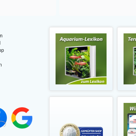
m
d
op
n