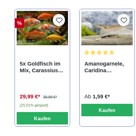
%
Durchschnittliche Bewer
5x Goldfisch im
Amanogarnele,
Mix, Carassius
Caridina
auratus
multidentata
(Kaltwasser)
29,99 €*
Ab
1,59 €*
39,99 €*
(25.01% gespart)
Kaufen
Kaufen