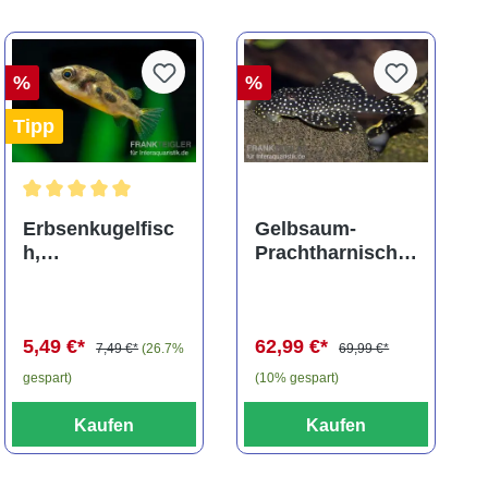
%
%
Tipp
ng von 5 von 5 Sternen
Durchschnittliche Bewertung von 5 von 5 Sternen
Erbsenkugelfisc
Gelbsaum-
h,
Prachtharnischw
Carinotetraodon
els, L81,
travancoricus
Baryancistrus
(Minifisch)
spec., 6-8 cm
5,49 €*
62,99 €*
7,49 €*
(26.7%
69,99 €*
gespart)
(10% gespart)
Kaufen
Kaufen