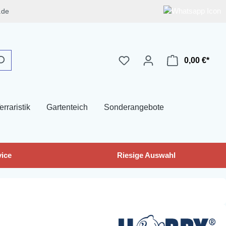
.de
0,00 €*
erraristik
Gartenteich
Sonderangebote
ice
Riesige Auswahl