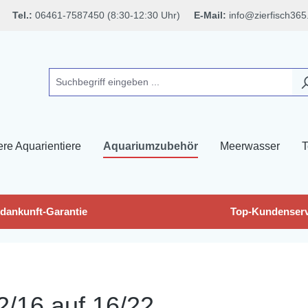
Tel.:
06461-7587450 (8:30-12:30 Uhr)
E-Mail:
info@zierfisch365
ere Aquarientiere
Aquariumzubehör
Meerwasser
T
dankunft-Garantie
Top-Kundenserv
2/16 auf 16/22