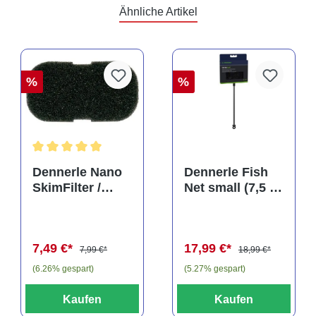
Ähnliche Artikel
%
%
Durchschnittliche Bewertung von 5 von 5 Sternen
Dennerle Nano
Dennerle Fish
SkimFilter /
Net small (7,5 x
Scapers Flow
10 cm), Kescher
Filter Filterpad
(Auslaufartikel)
7,49 €*
17,99 €*
7,99 €*
18,99 €*
(6.26% gespart)
(5.27% gespart)
Kaufen
Kaufen