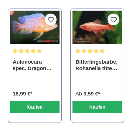
tung von 4.9 von 5 Sternen
Durchschnittliche Bewertung von 5 von 5 Sternen
Durchschnittliche Bewertu
Aulonocara
Bitterlingsbarbe,
spec. Dragon
Rohanella titteya,
Blood albino,
ehem. Puntius
DNZ
titteya
18,99 €*
Ab
3,59 €*
Kaufen
Kaufen