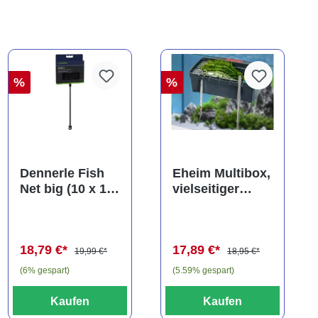
%
%
Dennerle Fish
Eheim Multibox,
Net big (10 x 13
vielseitiger
cm), Kescher
Behälter, ca. 2,5
(Auslaufartikel)
Liter
18,79 €*
17,89 €*
19,99 €*
18,95 €*
(6% gespart)
(5.59% gespart)
Kaufen
Kaufen