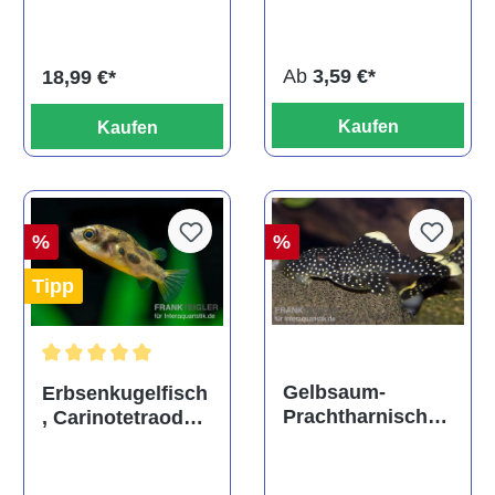
ehem. Puntius
albino, DNZ
titteya
Ab
3,59 €*
18,99 €*
Kaufen
Kaufen
%
%
Tipp
Durchschnittliche Bewertung von 5 von 5 Sternen
Gelbsaum-
Erbsenkugelfisch
Prachtharnischw
, Carinotetraodon
els, L81,
travancoricus
Baryancistrus
(Minifisch)
spec., 6-8 cm