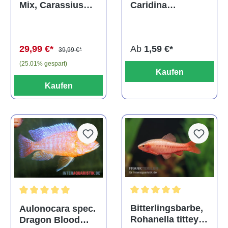
Caridina
Mix, Carassius
multidentata
auratus
(Kaltwasser)
Ab
1,59 €*
29,99 €*
39,99 €*
(25.01% gespart)
Kaufen
Kaufen
Durchschnittliche Bewertu
Durchschnittliche Bewertung von 5 von 5 Sternen
Bitterlingsbarbe,
Aulonocara spec.
Rohanella titteya,
Dragon Blood