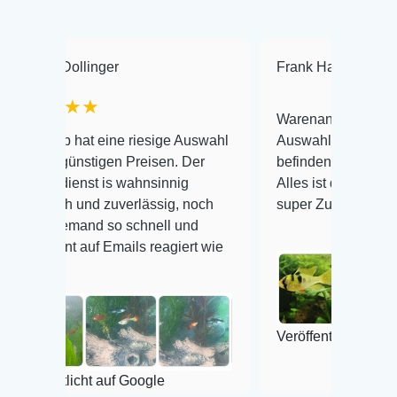
linger
Frank Hackmayer
★★
★★
Warenanlieferung Top und die
at eine riesige Auswahl
Auswahl plus gesundheitliches
nstigen Preisen. Der
befinden der Fische einwandfrei
nst is wahnsinnig
Alles ist quick lebendig und im
 und zuverlässig, noch
super Zustand. Gerne wieder 
mand so schnell und
auf Emails reagiert wie
Veröffentlicht auf Google
cht auf Google