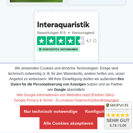
Wir verwenden Cookies und ähnliche Technologien. Einige sind
technisch notwendig (z. B. für den Warenkorb), andere helfen uns, unser
Angebot zu verbessern. Mit Ihrer Einwilligung dürfen wir außerdem
Ihre
Daten für die Personalisierung von Anzeigen
nutzen und an Partner
Daten­schutz­erklärung
wie
Google
übermitteln.
Widerrufs­recht /Widerrufs­formular
Wie Google Informationen von Websites nutzt (Partner-Sites)
·
Google Privacy & Terms
·
Zu unseren Datenschutzbestimmungen
AGB & Info
Impressum
Kundenbewertungen
Nur technisch notwendige
Konfigurieren
Umwelt und Entsorgung
SEHR GUT
Alle Cookies akzeptieren
4.78 / 5.00
Vertrag widerrufen