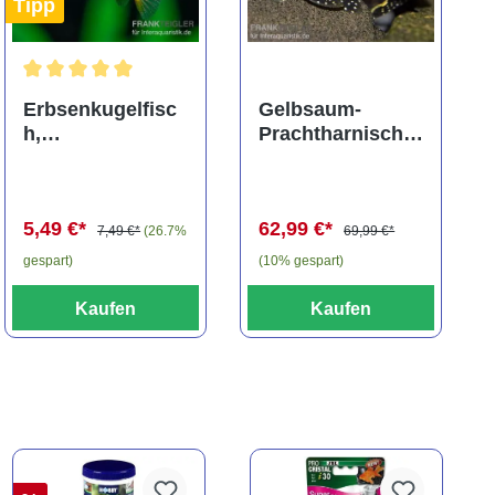
Tipp
ng von 5 von 5 Sternen
Durchschnittliche Bewertung von 5 von 5 Sternen
Erbsenkugelfisc
Gelbsaum-
h,
Prachtharnischw
Carinotetraodon
els, L81,
travancoricus
Baryancistrus
(Minifisch)
spec., 6-8 cm
5,49 €*
62,99 €*
7,49 €*
(26.7%
69,99 €*
gespart)
(10% gespart)
Kaufen
Kaufen