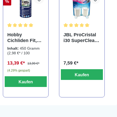
%
Durchschnittliche Bewertung von 5 von 5 Sternen
Durchschnittliche Bewertung
Hobby
JBL ProCristal
Cichliden Fit,
i30 SuperClear,
450 g
Doppelpack,
Inhalt:
450 Gramm
Spezialfiltermat
(2,98 €* / 100
erial
Gramm)
13,39 €*
7,59 €*
13,99 €*
(4.29% gespart)
Kaufen
Kaufen