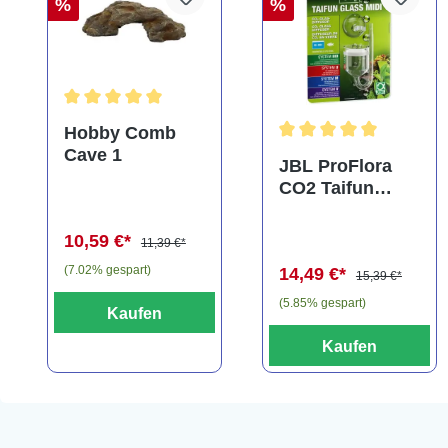
%
%
Durchschnittliche Bewertung von 5 von 5 Sternen
Hobby Comb
Cave 1
Durchschnittliche Bewe
JBL ProFlora
CO2 Taifun
Glass Midi,
CO2-Diffusor
10,59 €*
11,39 €*
(7.02% gespart)
14,49 €*
15,39 €*
(5.85% gespart)
Kaufen
Kaufen