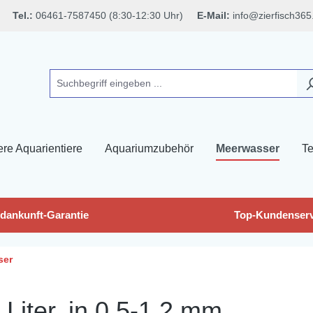
Tel.:
06461-7587450 (8:30-12:30 Uhr)
E-Mail:
info@zierfisch365
ere Aquarientiere
Aquariumzubehör
Meerwasser
Te
dankunft-Garantie
Top-Kundenserv
ser
Liter, in 0,5-1,2 mm