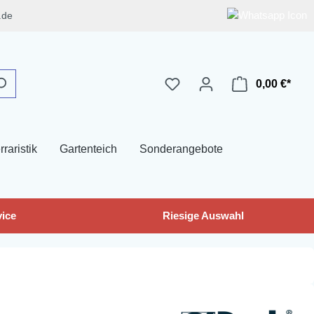
.de
0,00 €*
rraristik
Gartenteich
Sonderangebote
ice
Riesige Auswahl