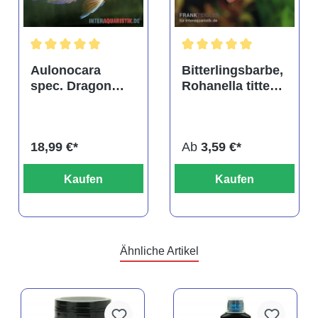
tung von 4.9 von 5 Sternen
Durchschnittliche Bewertung von 5 von 5 Sternen
Durchschnittliche Bewertu
Aulonocara
Bitterlingsbarbe,
spec. Dragon
Rohanella titteya,
Blood albino,
ehem. Puntius
DNZ
titteya
18,99 €*
Ab
3,59 €*
Kaufen
Kaufen
Ähnliche Artikel