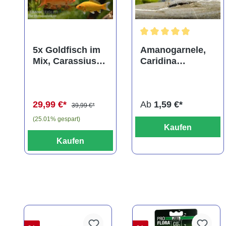
Durchschnittliche Bewer
5x Goldfisch im
Amanogarnele,
Mix, Carassius
Caridina
auratus
multidentata
(Kaltwasser)
29,99 €*
Ab
1,59 €*
39,99 €*
(25.01% gespart)
Kaufen
Kaufen