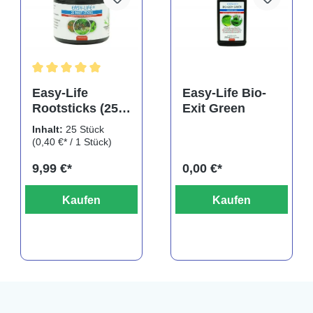
Durchschnittliche Bewertung von 5 von 5 Sternen
Easy-Life
Easy-Life Bio-
Rootsticks (25
Exit Green
rtung von 5 von 5 Sternen
Sticks)
Inhalt:
25 Stück
(0,40 €* / 1 Stück)
9,99 €*
0,00 €*
Kaufen
Kaufen