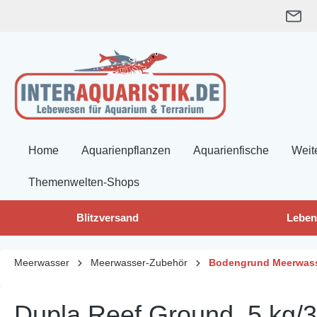
springen
Zur Hauptnavigation springen
Home
Aquarienpflanzen
Aquarienfische
Weit
Themenwelten-Shops
Blitzversand
Leben
Meerwasser
Meerwasser-Zubehör
Bodengrund Meerwas
Dupla Reef Ground, 5 kg/3 