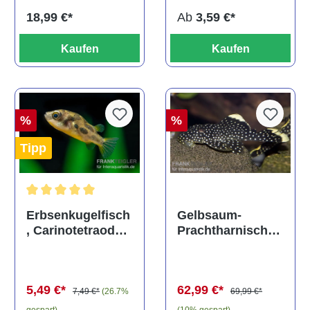
Ab
3,59 €*
18,99 €*
Kaufen
Kaufen
%
%
Tipp
Durchschnittliche Bewertung von 5 von 5 Sternen
Gelbsaum-
Erbsenkugelfisch
Prachtharnischw
, Carinotetraodon
els, L81,
travancoricus
Baryancistrus
(Minifisch)
spec., 6-8 cm
62,99 €*
5,49 €*
69,99 €*
7,49 €*
(26.7%
(10% gespart)
gespart)