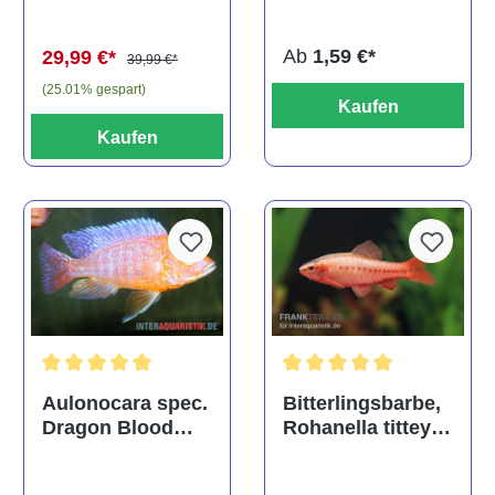
(Kaltwasser)
Ab
1,59 €*
29,99 €*
39,99 €*
(25.01% gespart)
Kaufen
Kaufen
Durchschnittliche Bewertu
Durchschnittliche Bewertung von 5 von 5 Sternen
Bitterlingsbarbe,
Aulonocara spec.
Rohanella titteya,
Dragon Blood
ehem. Puntius
albino, DNZ
titteya