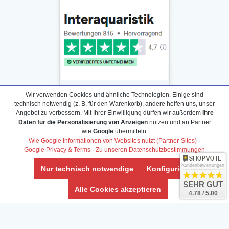
Wir verwenden Cookies und ähnliche Technologien. Einige sind
technisch notwendig (z. B. für den Warenkorb), andere helfen uns, unser
Angebot zu verbessern. Mit Ihrer Einwilligung dürfen wir außerdem
Ihre
Daten für die Personalisierung von Anzeigen
nutzen und an Partner
Daten­schutz­erklärung
wie
Google
übermitteln.
Widerrufs­recht /Widerrufs­formular
Wie Google Informationen von Websites nutzt (Partner-Sites)
·
Google Privacy & Terms
·
Zu unseren Datenschutzbestimmungen
AGB & Info
Impressum
Kundenbewertungen
Nur technisch notwendige
Konfigurieren
Umwelt und Entsorgung
SEHR GUT
Alle Cookies akzeptieren
4.78 / 5.00
Vertrag widerrufen
* Alle Preise inkl. ges. MwSt. zzgl.
Versandkosten