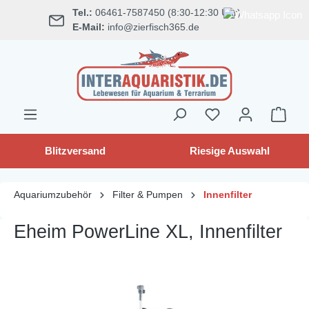
Tel.:
06461-7587450 (8:30-12:30 Uhr)
alt springen
E-Mail:
info@zierfisch365.de
Blitzversand
Riesige Auswahl
Aquariumzubehör
Filter & Pumpen
Innenfilter
Eheim PowerLine XL, Innenfilter
Bildergalerie überspringen