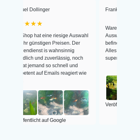
 Dollinger
Frank Hackmayer
★
★★★
Warenanlieferung Top und 
op hat eine riesige Auswahl
Auswahl plus gesundheitli
r günstigen Preisen. Der
befinden der Fische einwand
dienst is wahnsinnig
Alles ist quick lebendig und
lich und zuverlässig, noch
super Zustand. Gerne wied
t jemand so schnell und
ent auf Emails reagiert wie
Veröffentlicht auf Google
entlicht auf Google