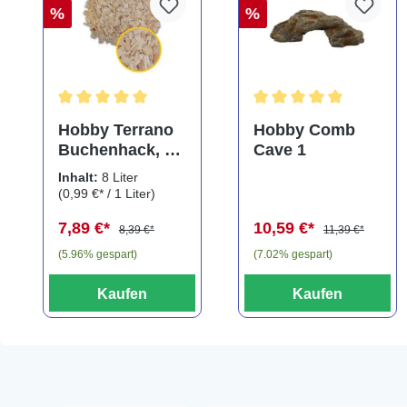
%
%
Durchschnittliche Bewertung von 5 von 5 Sternen
Durchschnittliche Bewe
Hobby Terrano
Hobby Comb
Buchenhack, 8
Cave 1
Liter
Inhalt:
8 Liter
(0,99 €* / 1 Liter)
7,89 €*
10,59 €*
8,39 €*
11,39 €*
(5.96% gespart)
(7.02% gespart)
Kaufen
Kaufen