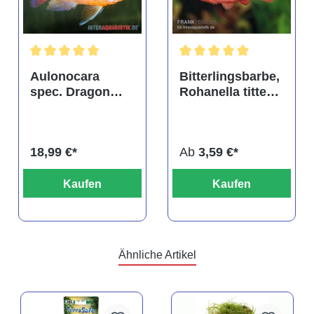
tung von 4.9 von 5 Sternen
Durchschnittliche Bewertung von 5 von 5 Sternen
Durchschnittliche Bewertu
Aulonocara
Bitterlingsbarbe,
spec. Dragon
Rohanella titteya,
Blood albino,
ehem. Puntius
DNZ
titteya
18,99 €*
Ab
3,59 €*
Kaufen
Kaufen
Ähnliche Artikel