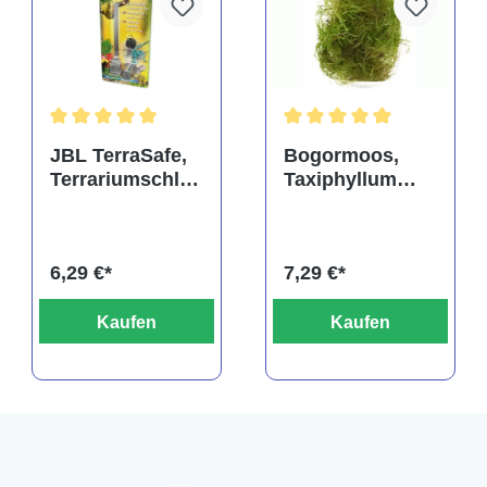
rtung von 5 von 5 Sternen
Durchschnittliche Bewertung von 5 von 5 Sternen
Durchschnittliche Bewertu
JBL TerraSafe,
Bogormoos,
Terrariumschlos
Taxiphyllum
s
barbieri, im
Becher
6,29 €*
7,29 €*
Kaufen
Kaufen