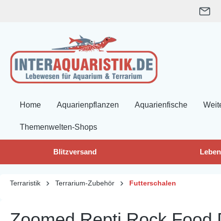
springen
Zur Hauptnavigation springen
Home
Aquarienpflanzen
Aquarienfische
Weit
Themenwelten-Shops
Blitzversand
Leben
Terraristik
Terrarium-Zubehör
Futterschalen
Zoomed Repti Rock Food D