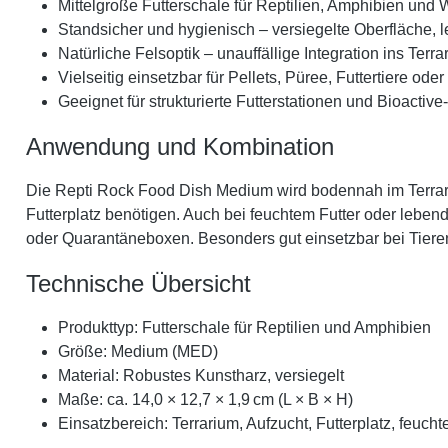
Mittelgroße Futterschale für Reptilien, Amphibien und 
Standsicher und hygienisch – versiegelte Oberfläche, le
Natürliche Felsoptik – unauffällige Integration ins Terra
Vielseitig einsetzbar für Pellets, Püree, Futtertiere ode
Geeignet für strukturierte Futterstationen und Bioactiv
Anwendung und Kombination
Die Repti Rock Food Dish Medium wird bodennah im Terrarium 
Futterplatz benötigen. Auch bei feuchtem Futter oder leben
oder Quarantäneboxen. Besonders gut einsetzbar bei Tieren
Technische Übersicht
Produkttyp: Futterschale für Reptilien und Amphibien
Größe: Medium (MED)
Material: Robustes Kunstharz, versiegelt
Maße: ca. 14,0 × 12,7 × 1,9 cm (L × B × H)
Einsatzbereich: Terrarium, Aufzucht, Futterplatz, feucht