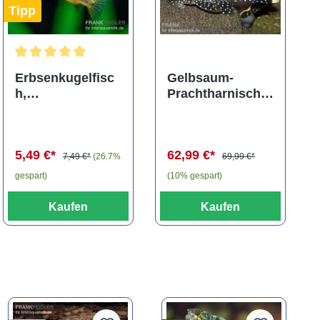
Tipp
ng von 5 von 5 Sternen
Durchschnittliche Bewertung von 5 von 5 Sternen
Erbsenkugelfisc
Gelbsaum-
h,
Prachtharnischw
Carinotetraodon
els, L81,
travancoricus
Baryancistrus
(Minifisch)
spec., 6-8 cm
5,49 €*
62,99 €*
7,49 €*
(26.7%
69,99 €*
gespart)
(10% gespart)
Kaufen
Kaufen