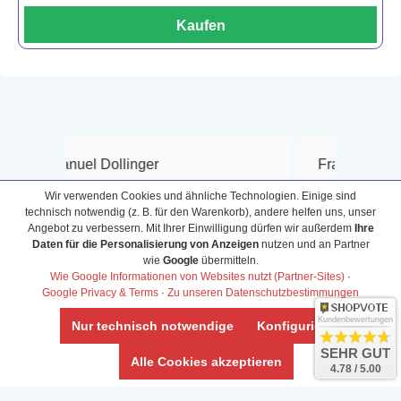
Kaufen
el Dollinger
Frank Hackmayer
Wir verwenden Cookies und ähnliche Technologien. Einige sind
★★★★
technisch notwendig (z. B. für den Warenkorb), andere helfen uns, unser
Warenanlieferung Top und
Angebot zu verbessern. Mit Ihrer Einwilligung dürfen wir außerdem
Ihre
Shop hat eine riesige Auswahl
Auswahl plus gesundheitl
Daten für die Personalisierung von Anzeigen
nutzen und an Partner
hr günstigen Preisen. Der
befinden der Fische einwa
wie
Google
übermitteln.
Wie Google Informationen von Websites nutzt (Partner-Sites)
·
endienst is wahnsinnig
Alles ist quick lebendig u
Google Privacy & Terms
·
Zu unseren Datenschutzbestimmungen
dlich und zuverlässig, noch
super Zustand. Gerne wie
Kundenbewertungen
at jemand so schnell und
Nur technisch notwendige
Konfigurieren
tent auf Emails reagiert wie
SEHR GUT
Alle Cookies akzeptieren
.
4.78 / 5.00