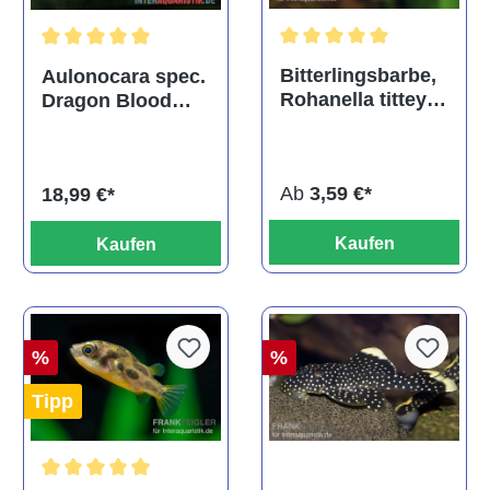
Durchschnittliche Bewertu
Durchschnittliche Bewertung von 5 von 5 Sternen
Bitterlingsbarbe,
Aulonocara spec.
Rohanella titteya,
Dragon Blood
ehem. Puntius
albino, DNZ
titteya
Ab
3,59 €*
18,99 €*
Kaufen
Kaufen
%
%
Tipp