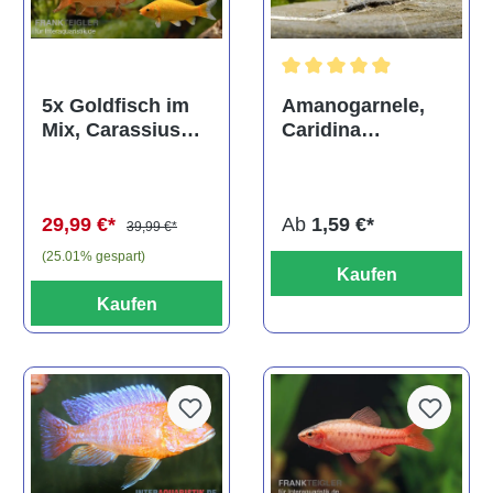
Durchschnittliche Bewertun
Amanogarnele,
5x Goldfisch im
Caridina
Mix, Carassius
multidentata
auratus
(Kaltwasser)
Ab
1,59 €*
29,99 €*
39,99 €*
(25.01% gespart)
Kaufen
Kaufen