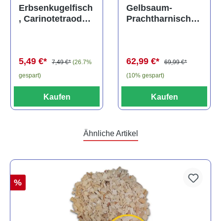
Durchschnittliche Bewertung von 5 von 5 Sternen
Gelbsaum-
Erbsenkugelfisch
Prachtharnischw
, Carinotetraodon
els, L81,
travancoricus
Baryancistrus
(Minifisch)
spec., 6-8 cm
62,99 €*
5,49 €*
69,99 €*
7,49 €*
(26.7%
(10% gespart)
gespart)
Kaufen
Kaufen
Ähnliche Artikel
%