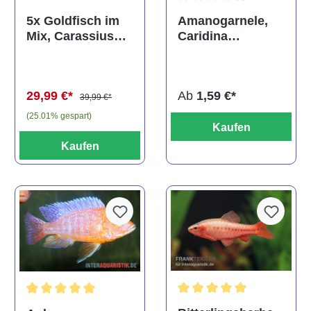
Durchschnittliche Bewertun
Amanogarnele,
5x Goldfisch im
Caridina
Mix, Carassius
multidentata
auratus
(Kaltwasser)
Ab
1,59 €*
29,99 €*
39,99 €*
(25.01% gespart)
Kaufen
Kaufen
Durchschnittliche Bewertu
Durchschnittliche Bewertung von 5 von 5 Sternen