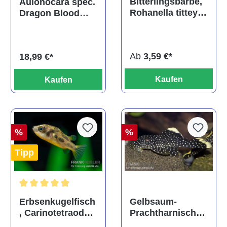
Bitterlingsbarbe,
Aulonocara spec.
Rohanella titteya,
Dragon Blood
ehem. Puntius
albino, DNZ
titteya
Ab
3,59 €*
18,99 €*
Kaufen
Kaufen
%
%
Tipp
Durchschnittliche Bewertung von 5 von 5 Sternen
Gelbsaum-
Erbsenkugelfisch
Prachtharnischw
, Carinotetraodon
els, L81,
travancoricus