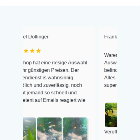
Dollinger
Frank Hackmayer
★
★★★
Warenanlieferung Top und di
p hat eine riesige Auswahl
Auswahl plus gesundheitlich
günstigen Preisen. Der
befinden der Fische einwandf
ienst is wahnsinnig
Alles ist quick lebendig und 
ch und zuverlässig, noch
super Zustand. Gerne wieder
jemand so schnell und
t auf Emails reagiert wie
Veröffentlicht auf Google