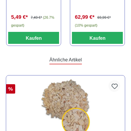
Baryancistrus
(Minifisch)
spec., 6-8 cm
62,99 €*
5,49 €*
69,99 €*
7,49 €*
(26.7%
(10% gespart)
gespart)
Kaufen
Kaufen
Ähnliche Artikel
%