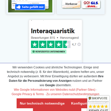
Wir verwenden Cookies und ähnliche Technologien. Einige sind
technisch notwendig (z. B. für den Warenkorb), andere helfen uns, unser
Angebot zu verbessern. Mit Ihrer Einwilligung dürfen wir außerdem
Ihre
Daten für die Personalisierung von Anzeigen
nutzen und an Partner
Daten­schutz­erklärung
wie
Google
übermitteln.
Widerrufs­recht /Widerrufs­formular
Wie Google Informationen von Websites nutzt (Partner-Sites)
·
Google Privacy & Terms
·
Zu unseren Datenschutzbestimmungen
AGB & Info
Impressum
Kundenbewertungen
Nur technisch notwendige
Konfigurieren
Umwelt und Entsorgung
SEHR GUT