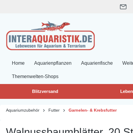
springen
Zur Hauptnavigation springen
Home
Aquarienpflanzen
Aquarienfische
Weit
Themenwelten-Shops
Blitzversand
Leben
Aquariumzubehör
Futter
Garnelen- & Krebsfutter
Walnussbaumblätter, 20 S