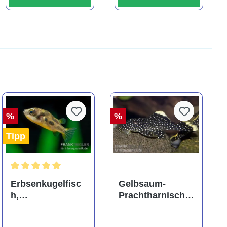
%
%
Tipp
ng von 5 von 5 Sternen
Durchschnittliche Bewertung von 5 von 5 Sternen
Erbsenkugelfisc
Gelbsaum-
h,
Prachtharnischw
Carinotetraodon
els, L81,
travancoricus
Baryancistrus