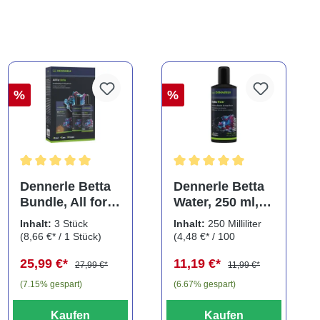
%
%
Durchschnittliche Bewertung von 5 von 5 Sternen
Durchschnittliche Bewertung
Dennerle Betta
Dennerle Betta
Bundle, All for
Water, 250 ml,
Betta, Pflegeset
Wasseraufbereit
Inhalt:
3 Stück
Inhalt:
250 Milliliter
für
er für
(8,66 €* / 1 Stück)
(4,48 €* / 100
Kampffische, 3
Kampffische
Milliliter)
25,99 €*
11,19 €*
teilig
27,99 €*
11,99 €*
(7.15% gespart)
(6.67% gespart)
Kaufen
Kaufen