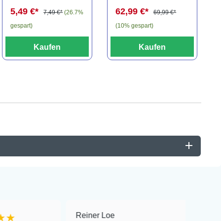
(Minifisch)
spec., 6-8 cm
5,49 €*
62,99 €*
7,49 €*
(26.7%
69,99 €*
gespart)
(10% gespart)
Kaufen
Kaufen
Reiner Loe
★★★★★