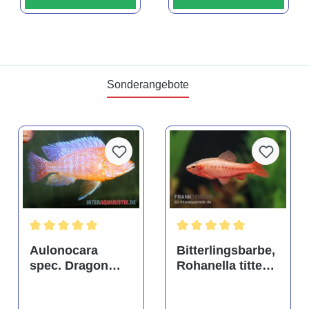
Sonderangebote
tung von 4.9 von 5 Sternen
Durchschnittliche Bewertung von 5 von 5 Sternen
Durchschnittliche Bewertu
Aulonocara
Bitterlingsbarbe,
spec. Dragon
Rohanella titteya,
Blood albino,
ehem. Puntius
DNZ
titteya