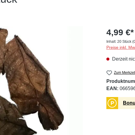
4,99 €*
Inhalt:
20 Stück
(
Preise inkl. M
Derzeit nic
Zum Merkzet
Produktnum
EAN:
06659
P
Bonu