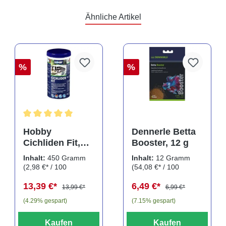
Ähnliche Artikel
%
%
Durchschnittliche Bewertung von 5 von 5 Sternen
Hobby
Dennerle Betta
Cichliden Fit,
Booster, 12 g
450 g
Inhalt:
450 Gramm
Inhalt:
12 Gramm
(2,98 €* / 100
(54,08 €* / 100
Gramm)
Gramm)
13,39 €*
6,49 €*
13,99 €*
6,99 €*
(4.29% gespart)
(7.15% gespart)
Kaufen
Kaufen