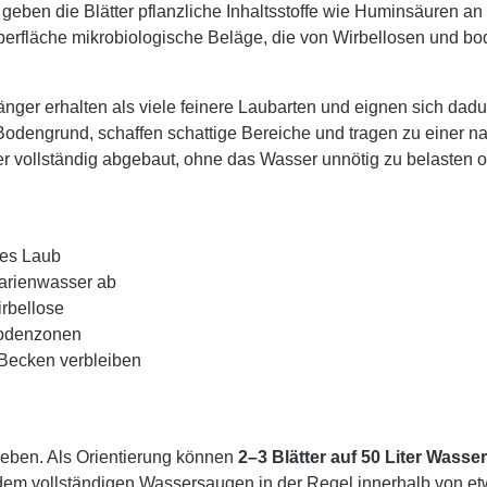
ben die Blätter pflanzliche Inhaltsstoffe wie Huminsäuren an
attoberfläche mikrobiologische Beläge, die von Wirbellosen un
änger erhalten als viele feinere Laubarten und eignen sich dadu
odengrund, schaffen schattige Bereiche und tragen zu einer n
r vollständig abgebaut, ohne das Wasser unnötig zu belasten ode
eres Laub
arienwasser ab
irbellose
Bodenzonen
 Becken verbleiben
eben. Als Orientierung können
2–3 Blätter auf 50 Liter Wasser
 dem vollständigen Wassersaugen in der Regel innerhalb von e