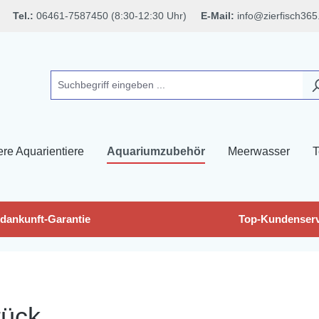
Tel.:
06461-7587450 (8:30-12:30 Uhr)
E-Mail:
info@zierfisch365
ere Aquarientiere
Aquariumzubehör
Meerwasser
T
dankunft-Garantie
Top-Kundenserv
tück