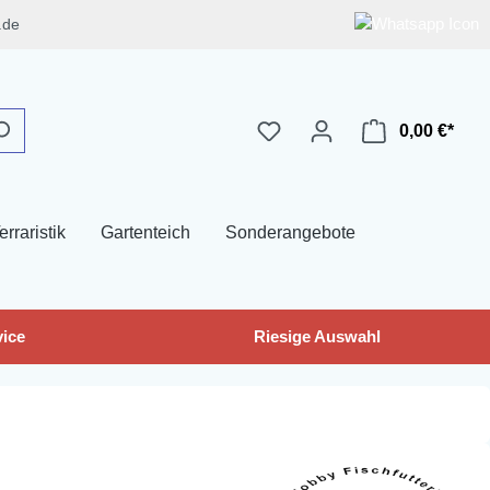
.de
0,00 €*
erraristik
Gartenteich
Sonderangebote
ice
Riesige Auswahl