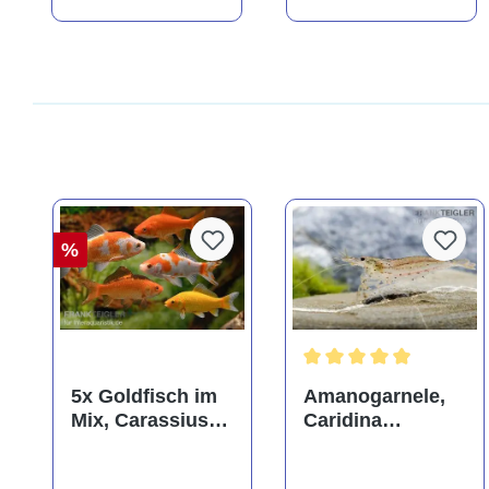
%
Durchschnittliche Bewer
5x Goldfisch im
Amanogarnele,
Mix, Carassius
Caridina
auratus
multidentata
(Kaltwasser)