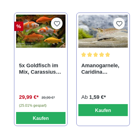
%
Durchschnittliche Bewer
5x Goldfisch im
Amanogarnele,
Mix, Carassius
Caridina
auratus
multidentata
(Kaltwasser)
29,99 €*
Ab
1,59 €*
39,99 €*
(25.01% gespart)
Kaufen
Kaufen