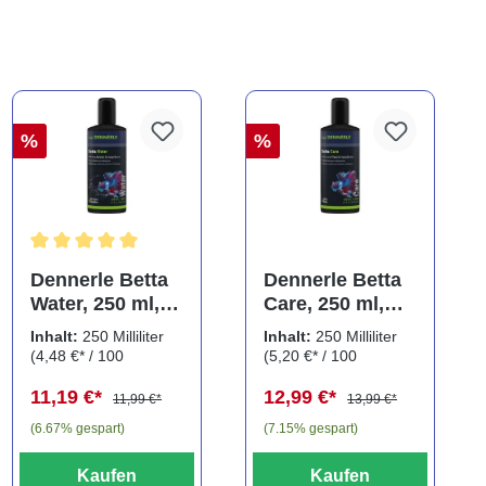
%
%
ng von 5 von 5 Sternen
Durchschnittliche Bewertung von 5 von 5 Sternen
Dennerle Betta
Dennerle Betta
Water, 250 ml,
Care, 250 ml,
Wasseraufbereit
Wasserzusatz
Inhalt:
250 Milliliter
Inhalt:
250 Milliliter
er für
für Kampffische
(4,48 €* / 100
(5,20 €* / 100
Kampffische
Milliliter)
Milliliter)
11,19 €*
12,99 €*
11,99 €*
13,99 €*
(6.67% gespart)
(7.15% gespart)
Kaufen
Kaufen