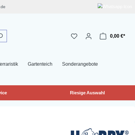
.de
0,00 €*
erraristik
Gartenteich
Sonderangebote
ice
Riesige Auswahl