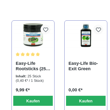
Durchschnittliche Bewertung von 5 von 5 Sternen
Easy-Life
Easy-Life Bio-
Rootsticks (25
Exit Green
Sticks)
Inhalt:
25 Stück
(0,40 €* / 1 Stück)
9,99 €*
0,00 €*
Kaufen
Kaufen