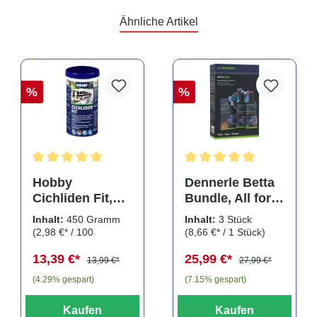
Ähnliche Artikel
%
%
Durchschnittliche Bewertung von 5 von 5 Sternen
Durchschnittliche Bewertu
Hobby
Dennerle Betta
Cichliden Fit,
Bundle, All for
450 g
Betta, Pflegeset
Inhalt:
450 Gramm
Inhalt:
3 Stück
für
(2,98 €* / 100
(8,66 €* / 1 Stück)
Kampffische, 3
Gramm)
13,39 €*
25,99 €*
teilig
13,99 €*
27,99 €*
(4.29% gespart)
(7.15% gespart)
Kaufen
Kaufen