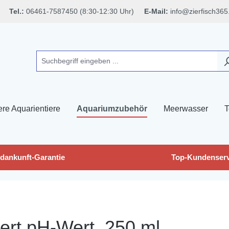
Tel.:
06461-7587450 (8:30-12:30 Uhr)
E-Mail:
info@zierfisch365
ere Aquarientiere
Aquariumzubehör
Meerwasser
T
dankunft-Garantie
Top-Kundenserv
iert pH-Wert, 250 ml