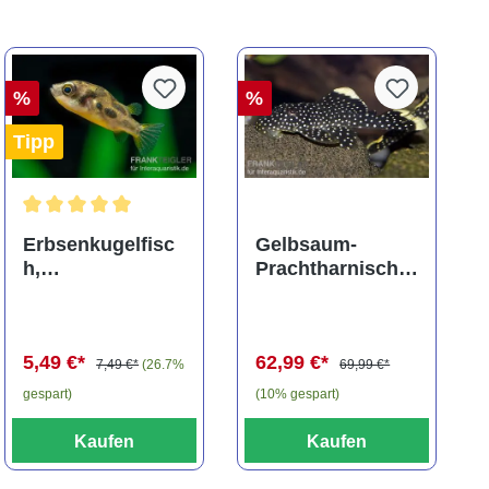
%
%
Tipp
ng von 5 von 5 Sternen
Durchschnittliche Bewertung von 5 von 5 Sternen
Erbsenkugelfisc
Gelbsaum-
h,
Prachtharnischw
Carinotetraodon
els, L81,
travancoricus
Baryancistrus
(Minifisch)
spec., 6-8 cm
5,49 €*
62,99 €*
7,49 €*
(26.7%
69,99 €*
gespart)
(10% gespart)
Kaufen
Kaufen