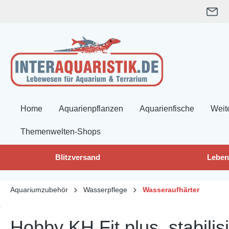
springen
Zur Hauptnavigation springen
Home
Aquarienpflanzen
Aquarienfische
Weit
Themenwelten-Shops
Blitzversand
Leben
Aquariumzubehör
Wasserpflege
Wasseraufhärter
Hobby KH Fit plus, stabilis