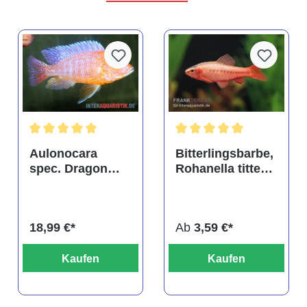
tung von 4.9 von 5 Sternen
Durchschnittliche Bewertung von 5 von 5 Sternen
Durchschnittliche Bewertu
Aulonocara
Bitterlingsbarbe,
spec. Dragon
Rohanella titteya,
Blood albino,
ehem. Puntius
DNZ
titteya
18,99 €*
Ab
3,59 €*
Kaufen
Kaufen