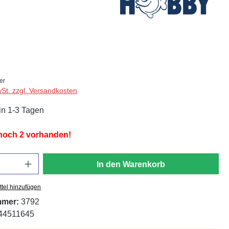
ter
wSt. zzgl. Versandkosten
in 1-3 Tagen
 noch 2 vorhanden!
In den Warenkorb
tel hinzufügen
mmer:
3792
44511645