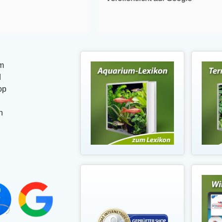
m
d
op
n